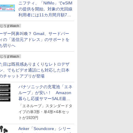
ニフティ、「NifMo」でeSIM
の提供を開始。対象の光回線
利用者には11カ月間月額770
円割引のキャンペーン
じうまWatch
ーザー阿鼻叫喚？ Gmail、サードパー
ィの「送信元アドレス」のサポートを
ち切りへ
じうまWatch
た目は既視感ありまくりなレトロデザ
ン、でもビデオ通話にも対応した日本
のチャットアプリが登場
パナソニックの充電池「エネ
ループ」が安い！ Amazon
暮らし応援サマーSALE最終
日
「エネループ」スタンダードタ
イプの単3形・単4形×4本セッ
トが1920円
Anker「Soundcore」シリー