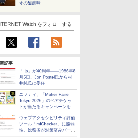
オの醍醐味
NTERNET Watch をフォローする
新記事
「.jp」が40周年――1986年8
月5日、Jon Postel氏から村
井純氏に委任
ニフティ、「Maker Faire
Tokyo 2026」のペアチケッ
トが当たるキャンペーンをX
で実施。8月16日まで
ウェブアクセシビリティ評価
ツール「miChecker」に脆弱
性、総務省が対策済みバージ
ョンへの更新を呼び掛け