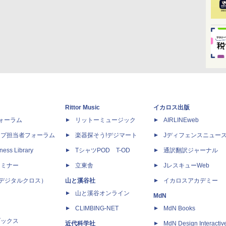
Rittor Music
イカロス出版
dフォーラム
リットーミュージック
AIRLINEweb
ップ担当者フォーラム
楽器探そう!デジマート
Jディフェンスニュー
ness Library
TシャツPOD T-OD
通訳翻訳ジャーナル
セミナー
立東舎
JレスキューWeb
 X（デジタルクロス）
山と溪谷社
イカロスアカデミー
山と溪谷オンライン
MdN
CLIMBING-NET
MdN Books
ブックス
近代科学社
MdN Design Interactiv