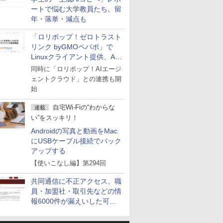
ートで悩む大学教員たち。留
年・落単・減点も
「ロリポップ！ゼロトラスト
リンク byGMOペパボ」で
Linuxクライアント提供、AI
エージェントの接続が容易に
同時に「ロリポップ！AIエージ
ェントクラウド」との連携も開
始
自宅Wi-Fiの“わからな
連載
い”をスッキリ！
Androidの写真と動画をMac
にUSBケーブル接続でバック
アップする
【使いこなし編】第294回
共同通信に不正アクセス。職
員・加盟社・取引先などの情
報6000件が漏えいした可能
性