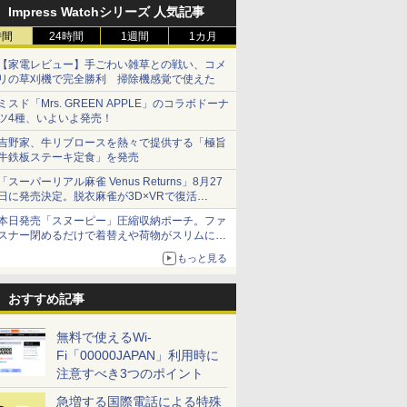
Impress Watchシリーズ 人気記事
時間
24時間
1週間
1カ月
【家電レビュー】手ごわい雑草との戦い、コメ
リの草刈機で完全勝利 掃除機感覚で使えた
ミスド「Mrs. GREEN APPLE」のコラボドーナ
ツ4種、いよいよ発売！
吉野家、牛リブロースを熱々で提供する「極旨
牛鉄板ステーキ定食」を発売
「スーパーリアル麻雀 Venus Returns」8月27
日に発売決定。脱衣麻雀が3D×VRで復活
発売から2週間は20%オフになるセールが実施
本日発売「スヌーピー」圧縮収納ポーチ。ファ
スナー閉めるだけで着替えや荷物がスリムにま
とまる
もっと見る
おすすめ記事
無料で使えるWi-
Fi「00000JAPAN」利用時に
注意すべき3つのポイント
急増する国際電話による特殊