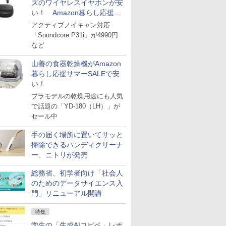
ズのワイヤレスイヤホンが安
い！ Amazon暮らし応援サ
マーSALE
アクティブノイキャン対応
「Soundcore P31i」が4990円
など
山善の食器乾燥機がAmazon
暮らし応援サマーSALEで安
い！
プラモデルの乾燥用途にも人気
で話題の「YD-180（LH）」が
セール中
手の届く場所に置いてサッと
掃除できるハンディクリーナ
ー、ニトリが発売
総務省、初学者向け「社会人
のためのデータサイエンス入
門」リニューアル開講
特集
学生の「生成AIコピペ」レポ