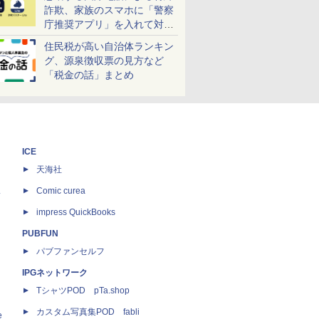
詐欺、家族のスマホに「警察
庁推奨アプリ」を入れて対策
しよう！
住民税が高い自治体ランキン
グ、源泉徴収票の見方など
「税金の話」まとめ
ICE
天海社
ス
Comic curea
impress QuickBooks
PUBFUN
パブファンセルフ
IPGネットワーク
TシャツPOD pTa.shop
カスタム写真集POD fabli
e