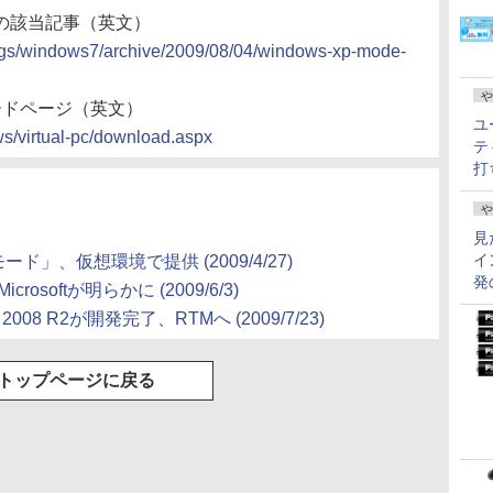
グの該当記事（英文）
ogs/windows7/archive/2009/08/04/windows-xp-mode-
や
ンロードページ（英文）
ユ
ws/virtual-pc/download.aspx
テ
打
や
見
イ
Pモード」、仮想環境で提供 (2009/4/27)
発
crosoftが明らかに (2009/6/3)
er 2008 R2が開発完了、RTMへ (2009/7/23)
トップページに戻る