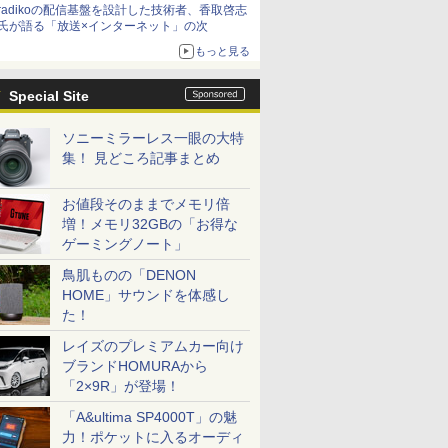
radikoの配信基盤を設計した技術者、香取啓志
氏が語る「放送×インターネット」の次
もっと見る
Special Site
ソニーミラーレス一眼の大特
集！ 見どころ記事まとめ
お値段そのままでメモリ倍
増！メモリ32GBの「お得な
ゲーミングノート」
鳥肌ものの「DENON
HOME」サウンドを体感し
た！
レイズのプレミアムカー向け
ブランドHOMURAから
「2×9R」が登場！
「A&ultima SP4000T」の魅
力！ポケットに入るオーディ