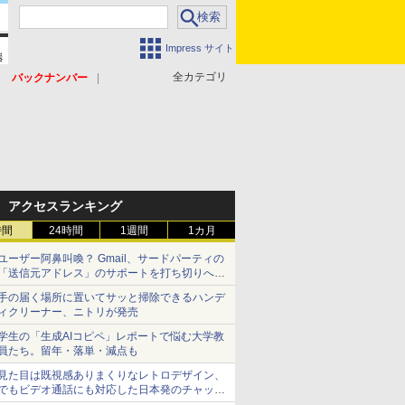
Impress サイト
全カテゴリ
バックナンバー
アクセスランキング
時間
24時間
1週間
1カ月
ユーザー阿鼻叫喚？ Gmail、サードパーティの
「送信元アドレス」のサポートを打ち切りへ
【やじうまWatch】
手の届く場所に置いてサッと掃除できるハンデ
ィクリーナー、ニトリが発売
学生の「生成AIコピペ」レポートで悩む大学教
員たち。留年・落単・減点も
見た目は既視感ありまくりなレトロデザイン、
でもビデオ通話にも対応した日本発のチャット
アプリが登場【やじうまWatch】