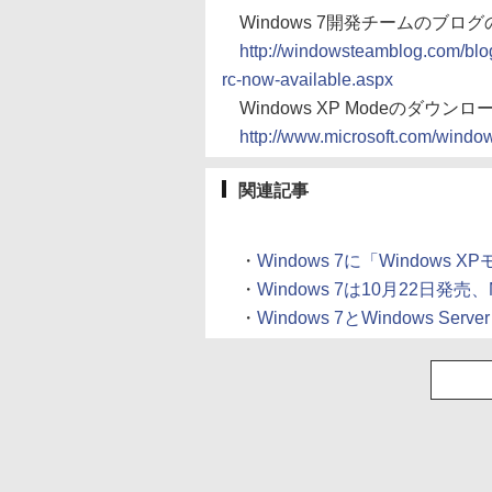
Windows 7開発チームのブロ
http://windowsteamblog.com/bl
rc-now-available.aspx
Windows XP Modeのダウ
http://www.microsoft.com/windo
関連記事
・
Windows 7に「Windows X
・
Windows 7は10月22日発売、Mi
・
Windows 7とWindows Serv