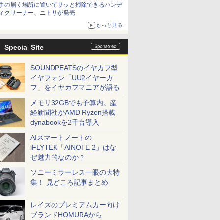
手の届く場所に置いてサッと掃除できるハンデ
ィクリーナー、ニトリが発売
もっと見る
Special Site
SOUNDPEATSのイヤカフ型
イヤフォン「UU2イヤーカ
フ」をイヤカフマニアが語る
メモリ32GBでも予算内。産
経新聞社がAMD Ryzen搭載
dynabookを2千台導入
AIスマートノートの
iFLYTEK「AINOTE 2」はな
ぜ魅力的なのか？
ソニーミラーレス一眼の大特
集！ 見どころ記事まとめ
レイズのプレミアムカー向け
ブランドHOMURAから