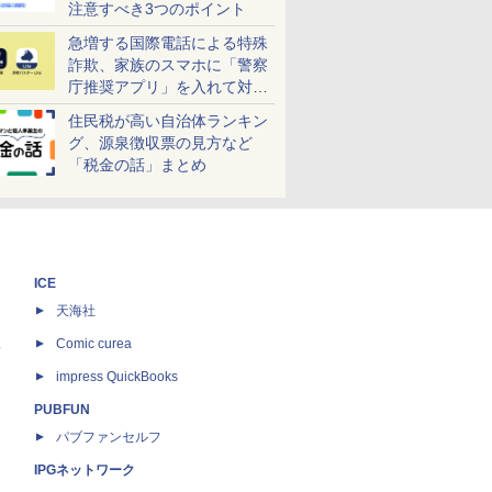
注意すべき3つのポイント
急増する国際電話による特殊
詐欺、家族のスマホに「警察
庁推奨アプリ」を入れて対策
しよう！
住民税が高い自治体ランキン
グ、源泉徴収票の見方など
「税金の話」まとめ
ICE
天海社
ス
Comic curea
impress QuickBooks
PUBFUN
パブファンセルフ
IPGネットワーク