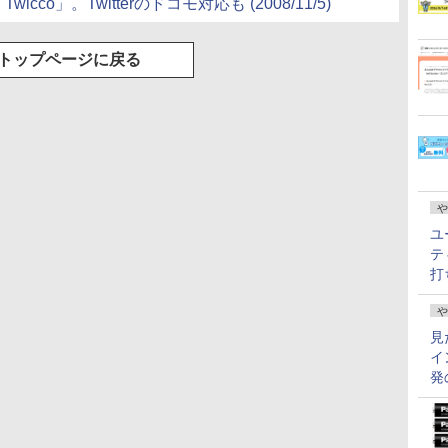
wicco」。Twitterのドコモ対応も (2008/11/5)
トップページに戻る
や
ユ
テ
打
や
見
イ
発