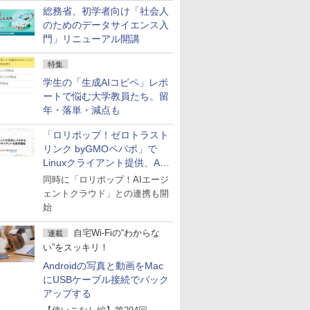
総務省、初学者向け「社会人
のためのデータサイエンス入
門」リニューアル開講
特集
学生の「生成AIコピペ」レポ
ートで悩む大学教員たち。留
年・落単・減点も
「ロリポップ！ゼロトラスト
リンク byGMOペパボ」で
Linuxクライアント提供、AI
エージェントの接続が容易に
同時に「ロリポップ！AIエージ
ェントクラウド」との連携も開
始
自宅Wi-Fiの“わからな
連載
い”をスッキリ！
Androidの写真と動画をMac
にUSBケーブル接続でバック
アップする