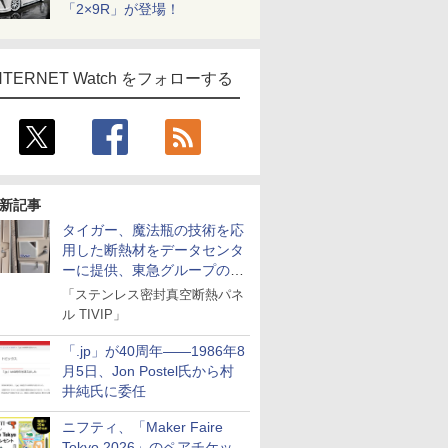
「2×9R」が登場！
NTERNET Watch をフォローする
新記事
タイガー、魔法瓶の技術を応
用した断熱材をデータセンタ
ーに提供、東急グループの実
証実験で
「ステンレス密封真空断熱パネ
ル TIVIP」
「.jp」が40周年――1986年8
月5日、Jon Postel氏から村
井純氏に委任
ニフティ、「Maker Faire
Tokyo 2026」のペアチケッ