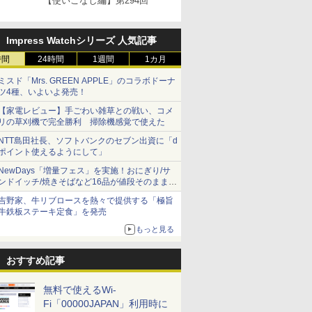
【使いこなし編】第294回
Impress Watchシリーズ 人気記事
時間
24時間
1週間
1カ月
ミスド「Mrs. GREEN APPLE」のコラボドーナ
ツ4種、いよいよ発売！
【家電レビュー】手ごわい雑草との戦い、コメ
リの草刈機で完全勝利 掃除機感覚で使えた
NTT島田社長、ソフトバンクのセブン出資に「d
ポイント使えるようにして」
NewDays「増量フェス」を実施！おにぎり/サ
ンドイッチ/焼きそばなど16品が値段そのままで
ボリュームアップ
吉野家、牛リブロースを熱々で提供する「極旨
牛鉄板ステーキ定食」を発売
もっと見る
おすすめ記事
無料で使えるWi-
Fi「00000JAPAN」利用時に