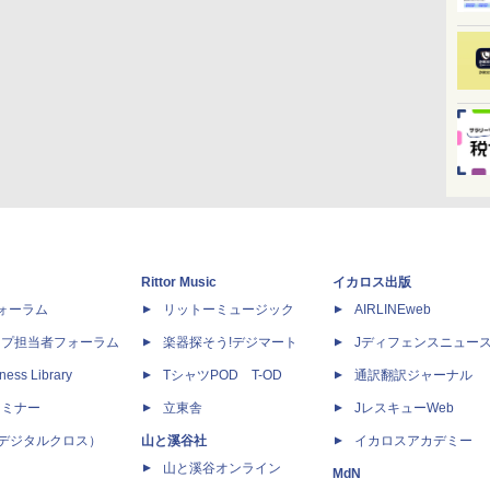
Rittor Music
イカロス出版
dフォーラム
リットーミュージック
AIRLINEweb
ップ担当者フォーラム
楽器探そう!デジマート
Jディフェンスニュー
ness Library
TシャツPOD T-OD
通訳翻訳ジャーナル
セミナー
立東舎
JレスキューWeb
 X（デジタルクロス）
山と溪谷社
イカロスアカデミー
山と溪谷オンライン
MdN