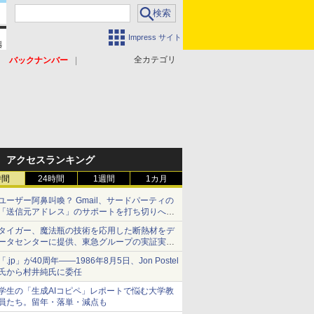
Impress サイト
全カテゴリ
バックナンバー
アクセスランキング
時間
24時間
1週間
1カ月
ユーザー阿鼻叫喚？ Gmail、サードパーティの
「送信元アドレス」のサポートを打ち切りへ
【やじうまWatch】
タイガー、魔法瓶の技術を応用した断熱材をデ
ータセンターに提供、東急グループの実証実験
で 「ステンレス密封真空断熱パネル TIVIP」
「.jp」が40周年――1986年8月5日、Jon Postel
氏から村井純氏に委任
学生の「生成AIコピペ」レポートで悩む大学教
員たち。留年・落単・減点も