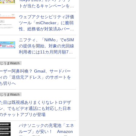
トが当たるキャンペーンをX
で実施。8月16日まで
ウェブアクセシビリティ評価
ツール「miChecker」に脆弱
性、総務省が対策済みバージ
ョンへの更新を呼び掛け
ニフティ、「NifMo」でeSIM
の提供を開始。対象の光回線
利用者には11カ月間月額770
円割引のキャンペーン
じうまWatch
ーザー阿鼻叫喚？ Gmail、サードパー
ィの「送信元アドレス」のサポートを
ち切りへ
じうまWatch
た目は既視感ありまくりなレトロデザ
ン、でもビデオ通話にも対応した日本
のチャットアプリが登場
パナソニックの充電池「エネ
ループ」が安い！ Amazon