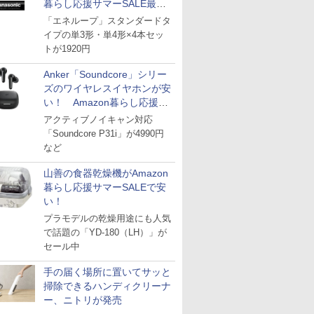
暮らし応援サマーSALE最終
日
「エネループ」スタンダードタ
イプの単3形・単4形×4本セッ
トが1920円
Anker「Soundcore」シリー
ズのワイヤレスイヤホンが安
い！ Amazon暮らし応援サ
マーSALE
アクティブノイキャン対応
「Soundcore P31i」が4990円
など
山善の食器乾燥機がAmazon
暮らし応援サマーSALEで安
い！
プラモデルの乾燥用途にも人気
で話題の「YD-180（LH）」が
セール中
手の届く場所に置いてサッと
掃除できるハンディクリーナ
ー、ニトリが発売