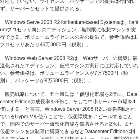
対応していない。ライセンス・パッケージでの提供は行われ
ず、サーバーとセットで提供される。
Windows Serve 2008 R2 for Itanium-based Systemsは、Itani
umプロセッサ向けのエディション。無制限に仮想マシンを実
行できる。ボリュームライセンスのみの提供で、参考価格は1
プロセッサあたり46万3000円（税別）。
Windows Web Server 2008 R2は、Webサーバーの構築に最
適化されたエディション。仮想マシンの実行には対応していな
い。参考価格は、ボリュームライセンスが7万7500円（税
別）、パッケージが8万5800円（税別）。
販売戦略について、五十嵐氏は「仮想化市場を2倍に、Data
center Editionの成長率を3倍に、そして中小サーバー市場を4
倍にする」と宣言。Windows Server 2008 R2に標準搭載され
ているHyper-Vを使うことで、仮想環境をアピールすること
で、国内でのサーバー仮想化市場を倍増させると説明。また、
仮想マシンを無制限に構築できるなどDatacenter Editionの利
点をアピールし、販売拡大を目指すとした。また、限定的な提