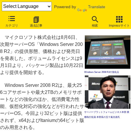
Powered by
Translate
Windows Server 2008 R2の国内発売日と価格を発表
カテゴリ
過去記事
検索
Impressサイト
ライセンスは9月1日、パッケージは10月22日
マイクロソフト株式会社は8月6日、
次期サーバーOS「Windows Server 200
8 R2」の提供形態、価格および発売日
を発表した。ボリュームライセンスは9
月1日より、パッケージ製品は10月22日
より提供を開始する。
Windows Server 2008 R2の強化点
Windows Server 2008 R2は、最大25
6コアサポートや最大2TBのメモリサポ
ートなどの強化のほか、低消費電力性
能、仮想化対応の強化などが行われたサ
ーバーOS。今回より32ビット版は提供
サーバープラットフォームビジネス本部 業
務執行役員 本部長の五十嵐光喜氏
されず、x64およびItaniumの64ビット版
のみ用意される。