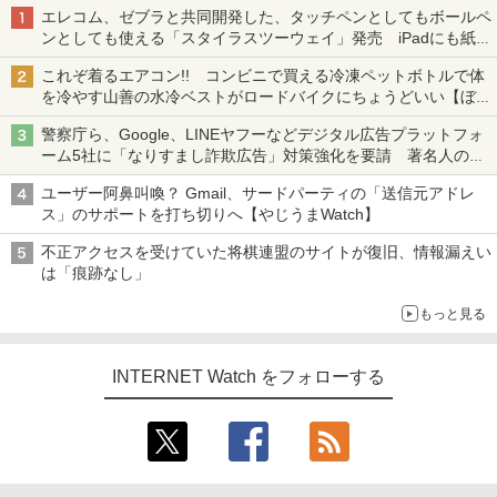
エレコム、ゼブラと共同開発した、タッチペンとしてもボールペ
ンとしても使える「スタイラスツーウェイ」発売 iPadにも紙に
も、持ち替えずに書き込める
これぞ着るエアコン!! コンビニで買える冷凍ペットボトルで体
を冷やす山善の水冷ベストがロードバイクにちょうどいい【ぼっ
ち・ざ・ろーど！その14】【空いた時間でなにしてる？】
警察庁ら、Google、LINEヤフーなどデジタル広告プラットフォ
ーム5社に「なりすまし詐欺広告」対策強化を要請 著名人の写
真や映像を使った投資詐欺などへの対策として
ユーザー阿鼻叫喚？ Gmail、サードパーティの「送信元アドレ
ス」のサポートを打ち切りへ【やじうまWatch】
不正アクセスを受けていた将棋連盟のサイトが復旧、情報漏えい
は「痕跡なし」
もっと見る
INTERNET Watch をフォローする