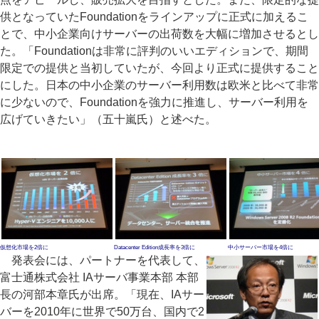
供となっていたFoundationをラインアップに正式に加えるこ
とで、中小企業向けサーバーの出荷数を大幅に増加させるとし
た。「Foundationは非常に評判のいいエディションで、期間
限定での提供と当初していたが、今回より正式に提供すること
にした。日本の中小企業のサーバー利用数は欧米と比べて非常
に少ないので、Foundationを強力に推進し、サーバー利用を
広げていきたい」（五十嵐氏）と述べた。
仮想化市場を2倍に
Datacenter Edition成長率を3倍に
中小サーバー市場を4倍に
発表会には、パートナーを代表して、
富士通株式会社 IAサーバ事業本部 本部
長の河部本章氏が出席。「現在、IAサー
バーを2010年に世界で50万台、国内で2