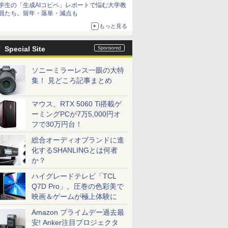
学生の「生成AIコピペ」レポートで悩む大学教
員たち。留年・落単・減点も
もっと見る
Special Site
ソニーミラーレス一眼の大特
集！ 見どころ記事まとめ
マウス、RTX 5060 Ti搭載ゲ
ーミングPCが7万5,000円オ
フで30万円台！
総合オーディオブランドに進
化するSHANLINGとは何者
か？
ハイグレードテレビ「TCL
Q7D Pro」。圧巻の色彩美で
映画＆ゲームが極上体験に
Amazon プライムデー過去最
安! Anker注目プロジェクタ