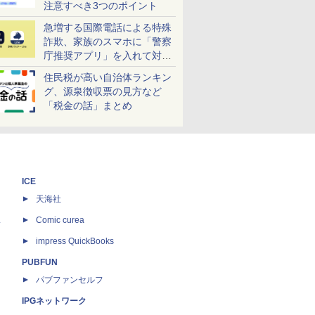
注意すべき3つのポイント
急増する国際電話による特殊
詐欺、家族のスマホに「警察
庁推奨アプリ」を入れて対策
しよう！
住民税が高い自治体ランキン
グ、源泉徴収票の見方など
「税金の話」まとめ
ICE
天海社
ス
Comic curea
impress QuickBooks
PUBFUN
パブファンセルフ
IPGネットワーク