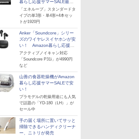
暮らし応援サマーSALE最終
日
「エネループ」スタンダードタ
イプの単3形・単4形×4本セッ
トが1920円
Anker「Soundcore」シリー
ズのワイヤレスイヤホンが安
い！ Amazon暮らし応援サ
マーSALE
アクティブノイキャン対応
「Soundcore P31i」が4990円
など
山善の食器乾燥機がAmazon
暮らし応援サマーSALEで安
い！
プラモデルの乾燥用途にも人気
で話題の「YD-180（LH）」が
セール中
手の届く場所に置いてサッと
掃除できるハンディクリーナ
ー、ニトリが発売