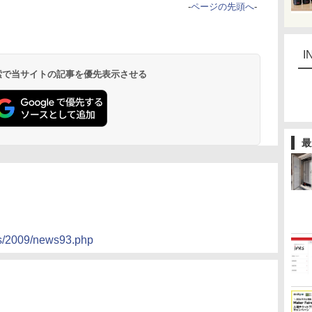
-
ページの先頭へ
-
I
 検索で当サイトの記事を優先表示させる
最
ies/2009/news93.php