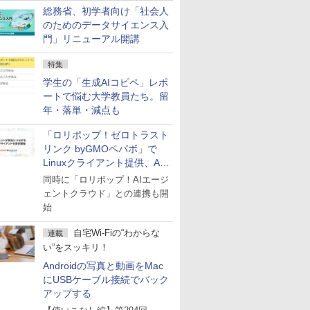
総務省、初学者向け「社会人
のためのデータサイエンス入
門」リニューアル開講
特集
学生の「生成AIコピペ」レポ
ートで悩む大学教員たち。留
年・落単・減点も
「ロリポップ！ゼロトラスト
リンク byGMOペパボ」で
Linuxクライアント提供、AI
エージェントの接続が容易に
同時に「ロリポップ！AIエージ
ェントクラウド」との連携も開
始
自宅Wi-Fiの“わからな
連載
い”をスッキリ！
Androidの写真と動画をMac
にUSBケーブル接続でバック
アップする