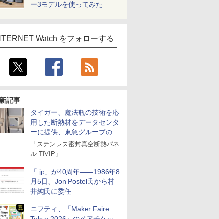
ー3モデルを使ってみた
NTERNET Watch をフォローする
新記事
タイガー、魔法瓶の技術を応
用した断熱材をデータセンタ
ーに提供、東急グループの実
証実験で
「ステンレス密封真空断熱パネ
ル TIVIP」
「.jp」が40周年――1986年8
月5日、Jon Postel氏から村
井純氏に委任
ニフティ、「Maker Faire
Tokyo 2026」のペアチケッ