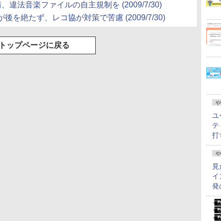
法音楽ファイルの自主規制を (2009/7/30)
を絶たず、レコ協が対策で苦慮 (2009/7/30)
トップページに戻る
や
ユ
テ
打
や
見
イ
発