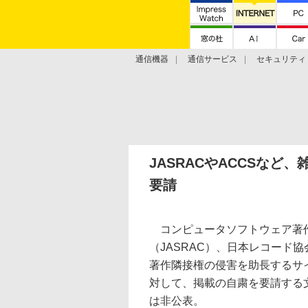
通信機器
通信サービス
セキュリティ
技術動向
JASRACやACCSな
要請
コンピュータソフトウェア著作
（JASRAC）、日本レコード協
著作隣接権の侵害を助長するサ
対して、掲載の自粛を要請する
は非公表。