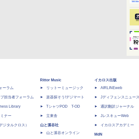
Rittor Music
イカロス出版
dフォーラム
リットーミュージック
AIRLINEweb
ップ担当者フォーラム
楽器探そう!デジマート
Jディフェンスニュー
ness Library
TシャツPOD T-OD
通訳翻訳ジャーナル
セミナー
立東舎
JレスキューWeb
 X（デジタルクロス）
山と溪谷社
イカロスアカデミー
山と溪谷オンライン
MdN