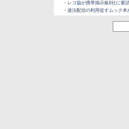
・
レコ協が携帯掲示板8社に要請、違
・
違法配信の利用促すムック本が後