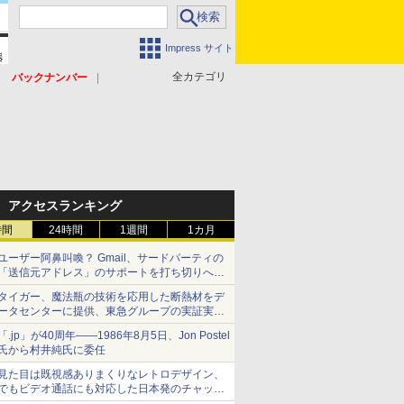
Impress サイト
全カテゴリ
バックナンバー
アクセスランキング
時間
24時間
1週間
1カ月
ユーザー阿鼻叫喚？ Gmail、サードパーティの
「送信元アドレス」のサポートを打ち切りへ
【やじうまWatch】
タイガー、魔法瓶の技術を応用した断熱材をデ
ータセンターに提供、東急グループの実証実験
で 「ステンレス密封真空断熱パネル TIVIP」
「.jp」が40周年――1986年8月5日、Jon Postel
氏から村井純氏に委任
見た目は既視感ありまくりなレトロデザイン、
でもビデオ通話にも対応した日本発のチャット
アプリが登場【やじうまWatch】