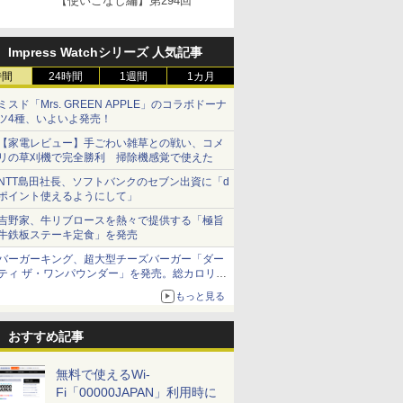
【使いこなし編】第294回
Impress Watchシリーズ 人気記事
時間
24時間
1週間
1カ月
ミスド「Mrs. GREEN APPLE」のコラボドーナ
ツ4種、いよいよ発売！
【家電レビュー】手ごわい雑草との戦い、コメ
リの草刈機で完全勝利 掃除機感覚で使えた
NTT島田社長、ソフトバンクのセブン出資に「d
ポイント使えるようにして」
吉野家、牛リブロースを熱々で提供する「極旨
牛鉄板ステーキ定食」を発売
バーガーキング、超大型チーズバーガー「ダー
ティ ザ・ワンパウンダー」を発売。総カロリー
約1656kcal、総重量約527g！
もっと見る
おすすめ記事
無料で使えるWi-
Fi「00000JAPAN」利用時に