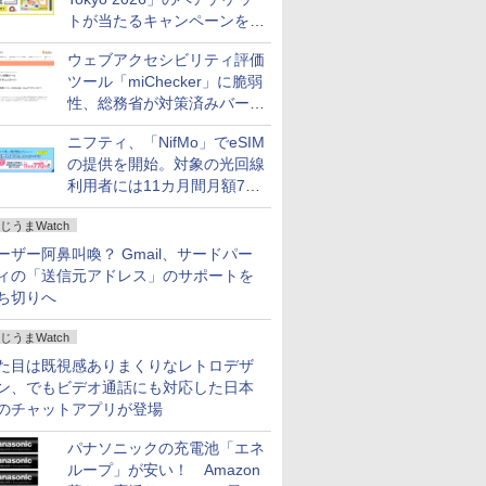
トが当たるキャンペーンをX
で実施。8月16日まで
ウェブアクセシビリティ評価
ツール「miChecker」に脆弱
性、総務省が対策済みバージ
ョンへの更新を呼び掛け
ニフティ、「NifMo」でeSIM
の提供を開始。対象の光回線
利用者には11カ月間月額770
円割引のキャンペーン
じうまWatch
ーザー阿鼻叫喚？ Gmail、サードパー
ィの「送信元アドレス」のサポートを
ち切りへ
じうまWatch
た目は既視感ありまくりなレトロデザ
ン、でもビデオ通話にも対応した日本
のチャットアプリが登場
パナソニックの充電池「エネ
ループ」が安い！ Amazon