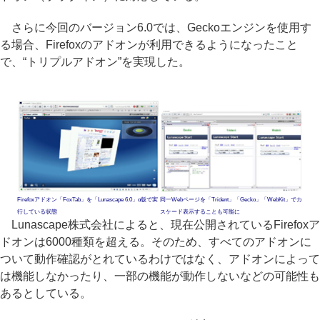
さらに今回のバージョン6.0では、Geckoエンジンを使用す
る場合、Firefoxのアドオンが利用できるようになったこと
で、“トリプルアドオン”を実現した。
Firefoxアドオン「FoxTab」を「Lunascape 6.0」α版で実
同一Webページを「Trident」「Gecko」「WebKit」でカ
行している状態
スケード表示することも可能に
Lunascape株式会社によると、現在公開されているFirefoxア
ドオンは6000種類を超える。そのため、すべてのアドオンに
ついて動作確認がとれているわけではなく、アドオンによって
は機能しなかったり、一部の機能が動作しないなどの可能性も
あるとしている。