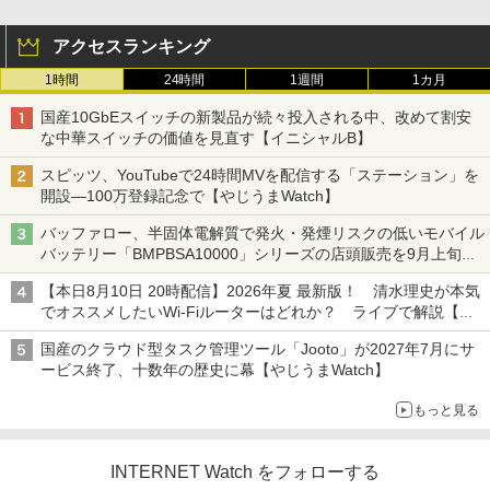
アクセスランキング
1時間
24時間
1週間
1カ月
国産10GbEスイッチの新製品が続々投入される中、改めて割安
な中華スイッチの価値を見直す【イニシャルB】
スピッツ、YouTubeで24時間MVを配信する「ステーション」を
開設―100万登録記念で【やじうまWatch】
バッファロー、半固体電解質で発火・発煙リスクの低いモバイル
バッテリー「BMPBSA10000」シリーズの店頭販売を9月上旬に
開始
【本日8月10日 20時配信】2026年夏 最新版！ 清水理史が本気
でオススメしたいWi-Fiルーターはどれか？ ライブで解説【清
水理史の「イニシャルB」チャンネル】
国産のクラウド型タスク管理ツール「Jooto」が2027年7月にサ
ービス終了、十数年の歴史に幕【やじうまWatch】
もっと見る
INTERNET Watch をフォローする