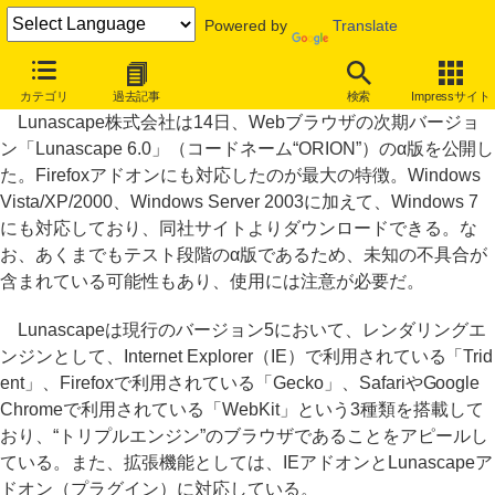
Powered by
Translate
「Lunascape 6.0」α版公開、Firefoxアドオンも利用可能に
カテゴリ
過去記事
検索
Impressサイト
Lunascape株式会社は14日、Webブラウザの次期バージョ
ン「Lunascape 6.0」（コードネーム“ORION”）のα版を公開し
た。Firefoxアドオンにも対応したのが最大の特徴。Windows
Vista/XP/2000、Windows Server 2003に加えて、Windows 7
にも対応しており、同社サイトよりダウンロードできる。な
お、あくまでもテスト段階のα版であるため、未知の不具合が
含まれている可能性もあり、使用には注意が必要だ。
Lunascapeは現行のバージョン5において、レンダリングエ
ンジンとして、Internet Explorer（IE）で利用されている「Trid
ent」、Firefoxで利用されている「Gecko」、SafariやGoogle
Chromeで利用されている「WebKit」という3種類を搭載して
おり、“トリプルエンジン”のブラウザであることをアピールし
ている。また、拡張機能としては、IEアドオンとLunascapeア
ドオン（プラグイン）に対応している。