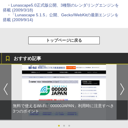
・
Lunascape5.0正式版公開、3種類のレンダリングエンジンを
搭載 (2009/3/18)
・
「Lunascape 5.1.5」公開、Gecko/WebKitの最新エンジンを
搭載 (2009/9/14)
トップページに戻る
おすすめ記事
無料で使えるWi-Fi「00000JAPAN」利用時に注意すべき
3つのポイント
●
●
●