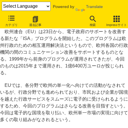
Powered by
Translate
EU、国境を越えた電子政府業務をサポート、改善プログラム開始
カテゴリ
過去記事
検索
Impressサイト
欧州連合（EU）は23日から、電子政府のサポートを改善す
る新たな「ISA」プログラムを開始した。このプログラムは欧
州行政のための相互運用解決法というもので、欧州各国の行政
機関の間のコミュニケーション改善をサポートするものとな
る。1999年から前身のプログラムが運用されてきたが、今回
のものは2015年まで運用され、1億6400万ユーロが投じられ
る。
EUでは、各分野で欧州の単一化へ向けての活動がなされて
いるが、行政分野でも進められており、市民および企業が国境
を越えた行政サービスをスムーズに電子的に受けられるように
するため、今回のプログラムはさらなる改善を目指すという。
今回は電子的な国境を取り払い、欧州単一市場の実現に向けて
多くの取り組みがなされるという。