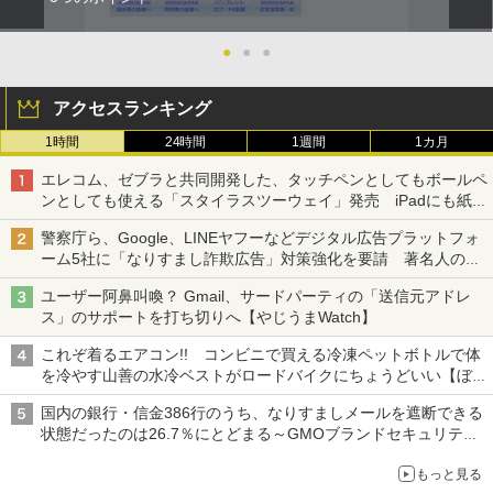
●
●
●
アクセスランキング
1時間
24時間
1週間
1カ月
エレコム、ゼブラと共同開発した、タッチペンとしてもボールペ
ンとしても使える「スタイラスツーウェイ」発売 iPadにも紙に
も、持ち替えずに書き込める
警察庁ら、Google、LINEヤフーなどデジタル広告プラットフォ
ーム5社に「なりすまし詐欺広告」対策強化を要請 著名人の写
真や映像を使った投資詐欺などへの対策として
ユーザー阿鼻叫喚？ Gmail、サードパーティの「送信元アドレ
ス」のサポートを打ち切りへ【やじうまWatch】
これぞ着るエアコン!! コンビニで買える冷凍ペットボトルで体
を冷やす山善の水冷ベストがロードバイクにちょうどいい【ぼっ
ち・ざ・ろーど！その14】【空いた時間でなにしてる？】
国内の銀行・信金386行のうち、なりすましメールを遮断できる
状態だったのは26.7％にとどまる～GMOブランドセキュリティ
調査
もっと見る