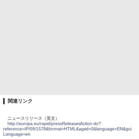
関連リンク
ニュースリリース（英文）
http://europa.eu/rapid/pressReleasesAction.do?
reference=IP/09/1578&format=HTML&aged=0&language=EN&gui
Language=en