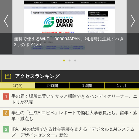
無料で使えるWi-Fi「00000JAPAN」利用時に注意すべき
3つのポイント
●
●
●
アクセスランキング
1時間
24時間
1週間
1カ月
手の届く場所に置いてサッと掃除できるハンディクリーナー、ニ
トリが発売
学生の「生成AIコピペ」レポートで悩む大学教員たち。留年・落
単・減点も
IPA、AIの信頼できる社会実装を支える「デジタル＆AIシステム
ズ・デザインセンター」新設