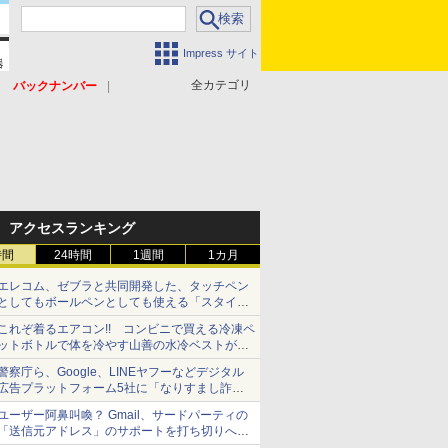
Impress サイト
全カテゴリ
バックナンバー
アクセスランキング
時間
24時間
1週間
1カ月
エレコム、ゼブラと共同開発した、タッチペン
としてもボールペンとしても使える「スタイラ
スツーウェイ」発売 iPadにも紙にも、持ち替
これぞ着るエアコン!! コンビニで買える冷凍ペ
えずに書き込める
ットボトルで体を冷やす山善の水冷ベストがロ
ードバイクにちょうどいい【ぼっち・ざ・ろー
警察庁ら、Google、LINEヤフーなどデジタル
ど！その14】【空いた時間でなにしてる？】
広告プラットフォーム5社に「なりすまし詐欺
広告」対策強化を要請 著名人の写真や映像を
ユーザー阿鼻叫喚？ Gmail、サードパーティの
使った投資詐欺などへの対策として
「送信元アドレス」のサポートを打ち切りへ
【やじうまWatch】