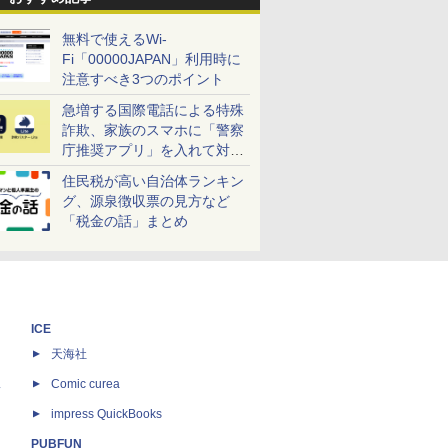
無料で使えるWi-
Fi「00000JAPAN」利用時に
注意すべき3つのポイント
急増する国際電話による特殊
詐欺、家族のスマホに「警察
庁推奨アプリ」を入れて対策
しよう！
住民税が高い自治体ランキン
グ、源泉徴収票の見方など
「税金の話」まとめ
ICE
天海社
ス
Comic curea
impress QuickBooks
PUBFUN