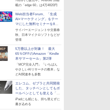
7820円で販売中。Android 16搭
載の「edge 60」は4万4820円
Web担当者Forum、「生成
AI×マーケティング」をテー
マにした無料セミナーを8月
27日にオンライン開催
サイバーエージェントや文藝春
秋、日本マイクロソフトなどが
登壇
5万冊以上が対象！ 最大
65％OFFのAmazon「Kindle
本サマーセール」第2弾
「MCP完全入門」「いちばん
やさしいAIリサーチの教本」な
どAI関連本も多数
エレコム、ゼブラと共同開発
した、タッチペンとしてもボ
ールペンとしても使える「ス
タイラスツーウェイ」発売
iPadにも紙にも、持ち替えずに
書き込める