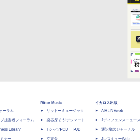
Rittor Music
イカロス出版
dフォーラム
リットーミュージック
AIRLINEweb
ップ担当者フォーラム
楽器探そう!デジマート
Jディフェンスニュー
ness Library
TシャツPOD T-OD
通訳翻訳ジャーナル
セミナー
立東舎
JレスキューWeb