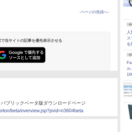
-
ページの先頭へ
-
や
人
ス
 検索で当サイトの記事を優先表示させる
を
や
F
ル
1
価
.0」パブリックベータ版ダウンロードページ
norton/beta/overview.jsp?pvid=n3604beta