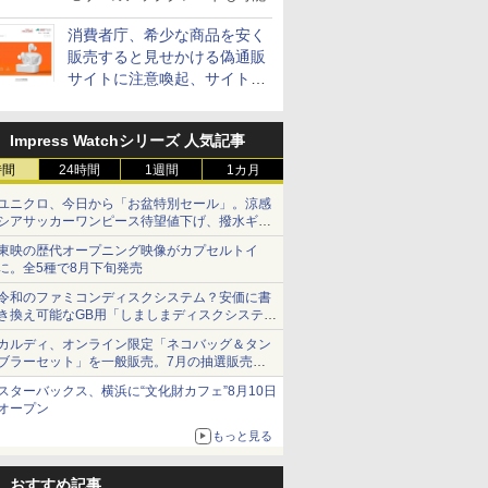
消費者庁、希少な商品を安く
販売すると見せかける偽通販
サイトに注意喚起、サイト名
とドメイン名を公表
Impress Watchシリーズ 人気記事
時間
24時間
1週間
1カ月
ユニクロ、今日から「お盆特別セール」。涼感
シアサッカーワンピース待望値下げ、撥水ギア
ショーツは1990円に
東映の歴代オープニング映像がカプセルトイ
に。全5種で8月下旬発売
令和のファミコンディスクシステム？安価に書
き換え可能なGB用「しましまディスクシステ
ム」
カルディ、オンライン限定「ネコバッグ＆タン
ブラーセット」を一般販売。7月の抽選販売の
当選無効分
スターバックス、横浜に“文化財カフェ”8月10日
オープン
もっと見る
おすすめ記事