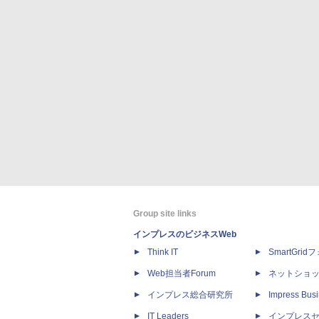
Group site links
インプレスのビジネスWeb
Think IT
SmartGri
Web担当者Forum
ネットショ
インプレス総合研究所
Impress Busi
IT Leaders
インプレス