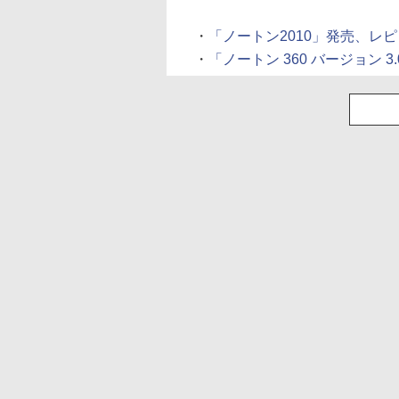
・
「ノートン2010」発売、レピュ
・
「ノートン 360 バージョン 3.