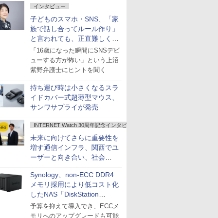
インタビュー
子どものスマホ・SNS、「家
族で話し合ってルール作り」
と言われても、正直難しくな
いですか？
「16歳になった瞬間にSNSデビ
ューする方が怖い」という上沼
紫野弁護士にヒントを聞く
持ち運び時は小さくなるスラ
イドカバー式超薄型マウス、
サンワサプライが発売
INTERNET Watch 30周年記念インタビュー
未来に向けてさらに重要性を
増す通信インフラ、関西でユ
ーザーと向き合い、社会
の“あたらしい”を起動し続け
Synology、non-ECC DDR4
る～オプテージ
メモリ採用により低コスト化
したNAS「DiskStation
neo+」シリーズ
予算を抑えて導入でき、ECCメ
モリへのアップグレードも可能