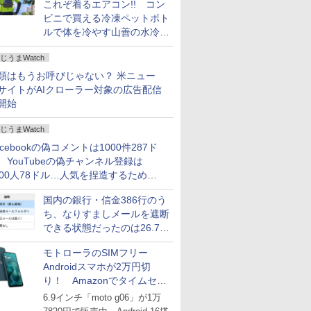
これぞ着るエアコン!! コン
ビニで買える冷凍ペットボト
ルで体を冷やす山善の水冷ベ
ストがロードバイクにちょう
じうまWatch
どいい【ぼっち・ざ・ろー
ど！その14】
類はもうお呼びじゃない？ 米ニュー
サイトがAIクローラー対象の広告配信
開始
じうまWatch
acebookの偽コメントは1000件287ド
、YouTubeの偽チャンネル登録は
000人78ドル…人気を捏造するための
格リストが公開中
国内の銀行・信金386行のう
ち、なりすましメールを遮断
できる状態だったのは26.7％
にとどまる～GMOブランド
モトローラのSIMフリー
セキュリティ調査
Androidスマホが2万円切
り！ Amazonでタイムセー
ル
6.9インチ「moto g06」が1万