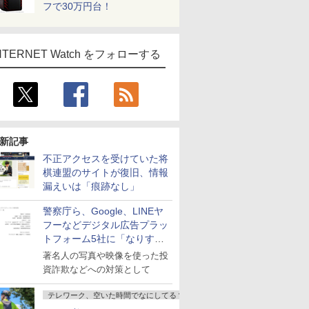
フで30万円台！
NTERNET Watch をフォローする
新記事
不正アクセスを受けていた将
棋連盟のサイトが復旧、情報
漏えいは「痕跡なし」
警察庁ら、Google、LINEヤ
フーなどデジタル広告プラッ
トフォーム5社に「なりすま
し詐欺広告」対策強化を要請
著名人の写真や映像を使った投
資詐欺などへの対策として
テレワーク、空いた時間でなにしてる？