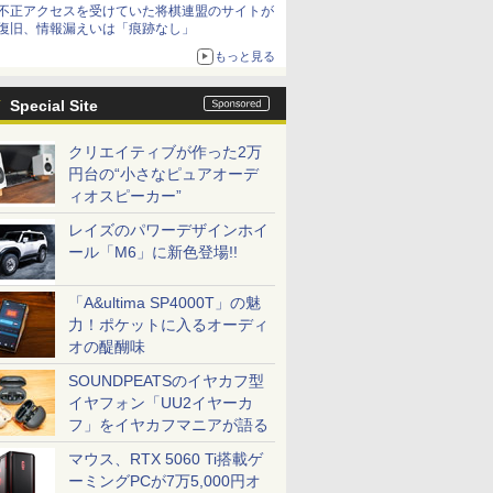
不正アクセスを受けていた将棋連盟のサイトが
復旧、情報漏えいは「痕跡なし」
もっと見る
Special Site
クリエイティブが作った2万
円台の“小さなピュアオーデ
ィオスピーカー”
レイズのパワーデザインホイ
ール「M6」に新色登場!!
「A&ultima SP4000T」の魅
力！ポケットに入るオーディ
オの醍醐味
SOUNDPEATSのイヤカフ型
イヤフォン「UU2イヤーカ
フ」をイヤカフマニアが語る
マウス、RTX 5060 Ti搭載ゲ
ーミングPCが7万5,000円オ