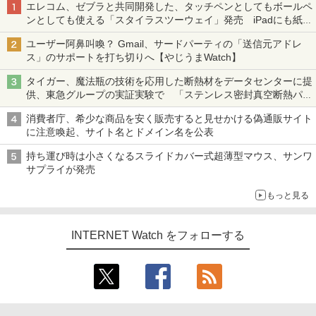
エレコム、ゼブラと共同開発した、タッチペンとしてもボールペ
ンとしても使える「スタイラスツーウェイ」発売 iPadにも紙に
も、持ち替えずに書き込める
ユーザー阿鼻叫喚？ Gmail、サードパーティの「送信元アドレ
ス」のサポートを打ち切りへ【やじうまWatch】
タイガー、魔法瓶の技術を応用した断熱材をデータセンターに提
供、東急グループの実証実験で 「ステンレス密封真空断熱パネ
ル TIVIP」
消費者庁、希少な商品を安く販売すると見せかける偽通販サイト
に注意喚起、サイト名とドメイン名を公表
持ち運び時は小さくなるスライドカバー式超薄型マウス、サンワ
サプライが発売
もっと見る
INTERNET Watch をフォローする