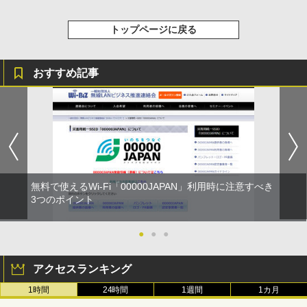
トップページに戻る
おすすめ記事
無料で使えるWi-Fi「00000JAPAN」利用時に注意すべき
3つのポイント
●
●
●
アクセスランキング
1時間
24時間
1週間
1カ月