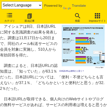
Powered by
Translate
日本語URL「知っていた」が63.1％、アイシェア調査
カテゴリ
過去記事
検索
Impressサイト
アイシェアは8日、日本語URL
に関する意識調査の結果を発表し
た。調査は11月17日から20日ま
で、同社のメール転送サービスの
会員を対象に実施し、510人から
有効回答を得た。
調査によると、日本語URLの認
知度は、「知っていた」が63.1％
日本語URLは便利だと思う？
だった。日本語URLについては、「便利・不便どちらとも言
えない」が37.1％、「どちらかというと便利だと思う」が32.
2％だった。
日本語URLが取得できる、個人向けのWebサイトやブログ
の無料サービスがあれば、サービスの利用者は増えると思うか