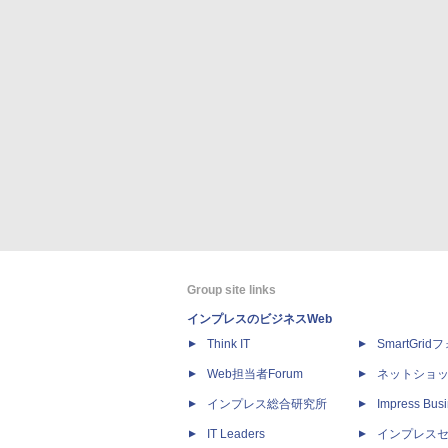
Group site links
インプレスのビジネスWeb
Think IT
SmartGri
Web担当者Forum
ネットショ
インプレス総合研究所
Impress Busi
IT Leaders
インプレス