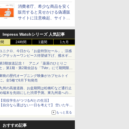
消費者庁、希少な商品を安く
販売すると見せかける偽通販
サイトに注意喚起、サイト名
とドメイン名を公表
Impress Watchシリーズ 人気記事
時間
24時間
1週間
1カ月
ユニクロ、今日から「お盆特別セール」。涼感
シアサッカーワンピース待望値下げ、撥水ギア
ショーツは1990円に
第3期放送記念！ アニメ「薬屋のひとりご
と」第1期・第2期全話を「TVer」にて期間限定
で順次無料配信開始
東映の歴代オープニング映像がカプセルトイ
に。全5種で8月下旬発売
九州の高速道路、お盆期間は松橋ICなど通行止
め端末を先頭にした渋滞予測。東九州道への迂
回は料金調整を実施
【現役学生がつづるAIとの生活】
【自分なら選ばない一日を考えて】 空いた午後
をチャッピーに捧げたら、思わぬ絶景に出会っ
もっと見る
た話
おすすめ記事