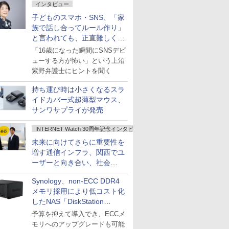
インタビュー
子どものスマホ・SNS、「家
族で話し合ってルール作り」
と言われても、正直難しくな
いですか？
「16歳になった瞬間にSNSデビ
ューする方が怖い」という上沼
紫野弁護士にヒントを聞く
持ち運び時は小さくなるスラ
イドカバー式超薄型マウス、
サンワサプライが発売
INTERNET Watch 30周年記念インタビュー
未来に向けてさらに重要性を
増す通信インフラ、関西でユ
ーザーと向き合い、社会
の“あたらしい”を起動し続け
Synology、non-ECC DDR4
る～オプテージ
メモリ採用により低コスト化
したNAS「DiskStation
neo+」シリーズ
予算を抑えて導入でき、ECCメ
モリへのアップグレードも可能