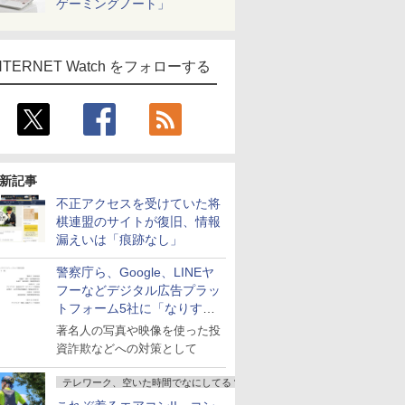
ゲーミングノート」
NTERNET Watch をフォローする
新記事
不正アクセスを受けていた将
棋連盟のサイトが復旧、情報
漏えいは「痕跡なし」
警察庁ら、Google、LINEヤ
フーなどデジタル広告プラッ
トフォーム5社に「なりすま
し詐欺広告」対策強化を要請
著名人の写真や映像を使った投
資詐欺などへの対策として
テレワーク、空いた時間でなにしてる？