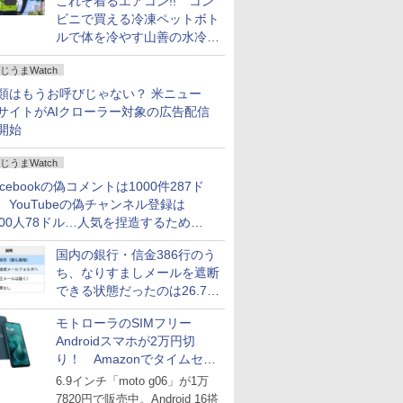
これぞ着るエアコン!! コン
ビニで買える冷凍ペットボト
ルで体を冷やす山善の水冷ベ
ストがロードバイクにちょう
じうまWatch
どいい【ぼっち・ざ・ろー
ど！その14】
類はもうお呼びじゃない？ 米ニュー
サイトがAIクローラー対象の広告配信
開始
じうまWatch
acebookの偽コメントは1000件287ド
、YouTubeの偽チャンネル登録は
000人78ドル…人気を捏造するための
格リストが公開中
国内の銀行・信金386行のう
ち、なりすましメールを遮断
できる状態だったのは26.7％
にとどまる～GMOブランド
モトローラのSIMフリー
セキュリティ調査
Androidスマホが2万円切
り！ Amazonでタイムセー
ル
6.9インチ「moto g06」が1万
7820円で販売中。Android 16搭