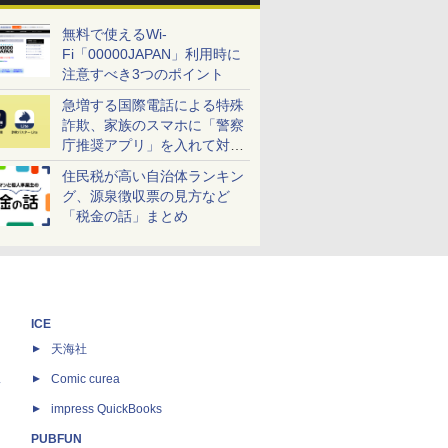
無料で使えるWi-
Fi「00000JAPAN」利用時に
注意すべき3つのポイント
急増する国際電話による特殊
詐欺、家族のスマホに「警察
庁推奨アプリ」を入れて対策
しよう！
住民税が高い自治体ランキン
グ、源泉徴収票の見方など
「税金の話」まとめ
ICE
天海社
ス
Comic curea
impress QuickBooks
PUBFUN