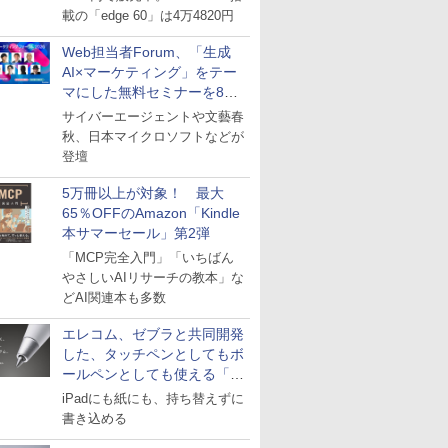
載の「edge 60」は4万4820円
Web担当者Forum、「生成
AI×マーケティング」をテー
マにした無料セミナーを8月
27日にオンライン開催
サイバーエージェントや文藝春
秋、日本マイクロソフトなどが
登壇
5万冊以上が対象！ 最大
65％OFFのAmazon「Kindle
本サマーセール」第2弾
「MCP完全入門」「いちばん
やさしいAIリサーチの教本」な
どAI関連本も多数
エレコム、ゼブラと共同開発
した、タッチペンとしてもボ
ールペンとしても使える「ス
タイラスツーウェイ」発売
iPadにも紙にも、持ち替えずに
書き込める