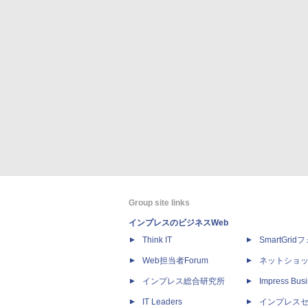
Group site links
インプレスのビジネスWeb
Think IT
SmartGri
Web担当者Forum
ネットショ
インプレス総合研究所
Impress Busi
IT Leaders
インプレス