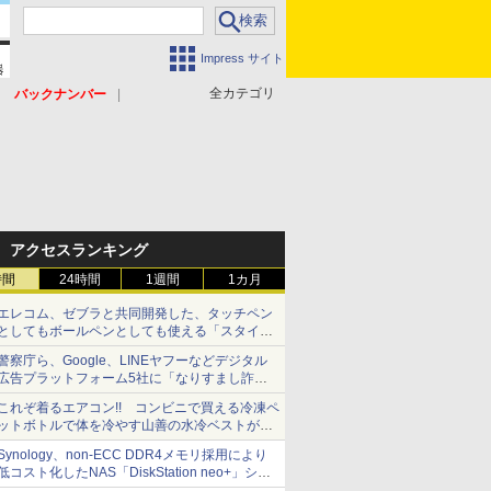
Impress サイト
全カテゴリ
バックナンバー
アクセスランキング
時間
24時間
1週間
1カ月
エレコム、ゼブラと共同開発した、タッチペン
としてもボールペンとしても使える「スタイラ
スツーウェイ」発売 iPadにも紙にも、持ち替
警察庁ら、Google、LINEヤフーなどデジタル
えずに書き込める
広告プラットフォーム5社に「なりすまし詐欺
広告」対策強化を要請 著名人の写真や映像を
これぞ着るエアコン!! コンビニで買える冷凍ペ
使った投資詐欺などへの対策として
ットボトルで体を冷やす山善の水冷ベストがロ
ードバイクにちょうどいい【ぼっち・ざ・ろー
Synology、non-ECC DDR4メモリ採用により
ど！その14】【空いた時間でなにしてる？】
低コスト化したNAS「DiskStation neo+」シリ
ーズ 予算を抑えて導入でき、ECCメモリへの