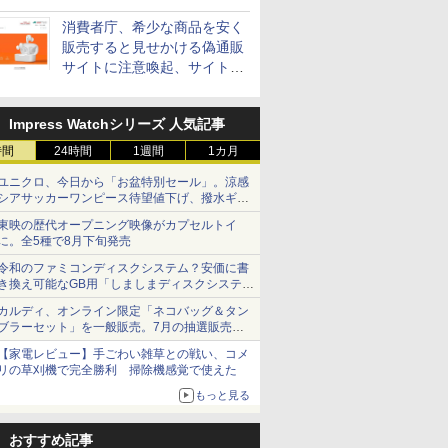
消費者庁、希少な商品を安く
販売すると見せかける偽通販
サイトに注意喚起、サイト名
とドメイン名を公表
Impress Watchシリーズ 人気記事
時間
24時間
1週間
1カ月
ユニクロ、今日から「お盆特別セール」。涼感
シアサッカーワンピース待望値下げ、撥水ギア
ショーツは1990円に
東映の歴代オープニング映像がカプセルトイ
に。全5種で8月下旬発売
令和のファミコンディスクシステム？安価に書
き換え可能なGB用「しましまディスクシステ
ム」
カルディ、オンライン限定「ネコバッグ＆タン
ブラーセット」を一般販売。7月の抽選販売の
当選無効分
【家電レビュー】手ごわい雑草との戦い、コメ
リの草刈機で完全勝利 掃除機感覚で使えた
もっと見る
おすすめ記事