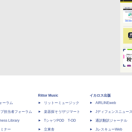
Rittor Music
イカロス出版
dフォーラム
リットーミュージック
AIRLINEweb
ップ担当者フォーラム
楽器探そう!デジマート
Jディフェンスニュー
ness Library
TシャツPOD T-OD
通訳翻訳ジャーナル
セミナー
立東舎
JレスキューWeb