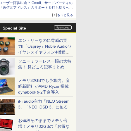
ユーザー阿鼻叫喚？ Gmail、サードパーティの
アップグレードも可能
「送信元アドレス」のサポートを打ち切りへ
【やじうまWatch】
もっと見る
Special Site
エントリーなのに脅威の実
力!「Osprey」Noble Audioワ
イヤレスイヤフォン4機種を
一気に聴く
ソニーミラーレス一眼の大特
集！ 見どころ記事まとめ
メモリ32GBでも予算内。産
経新聞社がAMD Ryzen搭載
dynabookを2千台導入
iFi audio主力「NEO Stream
3」「NEO iDSD 3」に迫る
お値段そのままでメモリ倍
増！メモリ32GBの「お得な