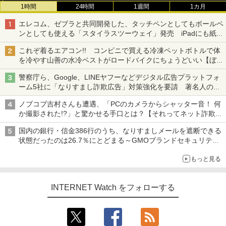
1時間
24時間
1週間
1カ月
エレコム、ゼブラと共同開発した、タッチペンとしてもボールペ
ンとしても使える「スタイラスツーウェイ」発売 iPadにも紙に
も、持ち替えずに書き込める
これぞ着るエアコン!! コンビニで買える冷凍ペットボトルで体
を冷やす山善の水冷ベストがロードバイクにちょうどいい【ぼっ
ち・ざ・ろーど！その14】【空いた時間でなにしてる？】
警察庁ら、Google、LINEヤフーなどデジタル広告プラットフォ
ーム5社に「なりすまし詐欺広告」対策強化を要請 著名人の写
真や映像を使った投資詐欺などへの対策として
ノブコブ吉村さんも遭遇、「PCのカメラからシャッター音！ 何
か撮影された!?」と驚かせる手口とは？【それってネット詐欺で
すよ！】
国内の銀行・信金386行のうち、なりすましメールを遮断できる
状態だったのは26.7％にとどまる～GMOブランドセキュリティ
調査
もっと見る
INTERNET Watch をフォローする