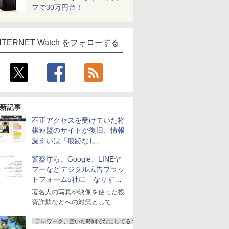
フで30万円台！
NTERNET Watch をフォローする
新記事
不正アクセスを受けていた将
棋連盟のサイトが復旧、情報
漏えいは「痕跡なし」
警察庁ら、Google、LINEヤ
フーなどデジタル広告プラッ
トフォーム5社に「なりすま
し詐欺広告」対策強化を要請
著名人の写真や映像を使った投
資詐欺などへの対策として
テレワーク、空いた時間でなにしてる？