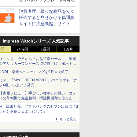
モリへのアップグレードも可能
消費者庁、希少な商品を安く
販売すると見せかける偽通販
サイトに注意喚起、サイト名
とドメイン名を公表
Impress Watchシリーズ 人気記事
時間
24時間
1週間
1カ月
ユニクロ、今日から「お盆特別セール」。涼感
シアサッカーワンピース待望値下げ、撥水ギア
ショーツは1990円に
KDDI、楽天へのローミングを9月末で終了
ミスド「Mrs. GREEN APPLE」のコラボドーナ
ツ4種、いよいよ発売！
【家電レビュー】手ごわい雑草との戦い、コメ
リの草刈機で完全勝利 掃除機感覚で使えた
NTT島田社長、ソフトバンクのセブン出資に「d
ポイント使えるようにして」
もっと見る