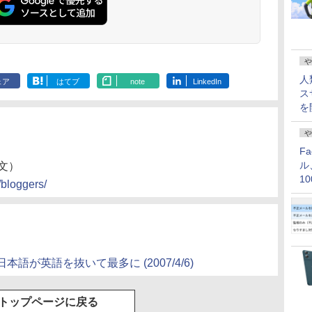
や
人
ェア
はてブ
note
LinkedIn
ス
を
や
F
ル
文）
1
/bloggers/
価
が英語を抜いて最多に (2007/4/6)
トップページに戻る