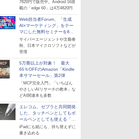
7820円で販売中。Android 16搭
載の「edge 60」は4万4820円
Web担当者Forum、「生成
AI×マーケティング」をテー
マにした無料セミナーを8月
27日にオンライン開催
サイバーエージェントや文藝春
秋、日本マイクロソフトなどが
登壇
5万冊以上が対象！ 最大
65％OFFのAmazon「Kindle
本サマーセール」第2弾
「MCP完全入門」「いちばん
やさしいAIリサーチの教本」な
どAI関連本も多数
エレコム、ゼブラと共同開発
した、タッチペンとしてもボ
ールペンとしても使える「ス
タイラスツーウェイ」発売
iPadにも紙にも、持ち替えずに
書き込める