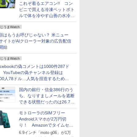
これぞ着るエアコン!! コン
ビニで買える冷凍ペットボト
ルで体を冷やす山善の水冷ベ
ストがロードバイクにちょう
じうまWatch
どいい【ぼっち・ざ・ろー
ど！その14】
類はもうお呼びじゃない？ 米ニュー
サイトがAIクローラー対象の広告配信
開始
じうまWatch
acebookの偽コメントは1000件287ド
、YouTubeの偽チャンネル登録は
000人78ドル…人気を捏造するための
格リストが公開中
国内の銀行・信金386行のう
ち、なりすましメールを遮断
できる状態だったのは26.7％
にとどまる～GMOブランド
モトローラのSIMフリー
セキュリティ調査
Androidスマホが2万円切
り！ Amazonでタイムセー
ル
6.9インチ「moto g06」が1万