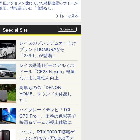
不正アクセスを受けていた将棋連盟のサイトが
復旧、情報漏えいは「痕跡なし」
もっと見る
Special Site
レイズのプレミアムカー向け
ブランドHOMURAから
「2×9R」が登場！
レイズ鍛造1ピースアルミホ
イール「CE28 N-plus」軽量
なままに剛性を向上
鳥肌ものの「DENON
HOME」サウンドを体感し
た！
ハイグレードテレビ「TCL
Q7D Pro」。圧巻の色彩美で
映画＆ゲームが極上体験に
マウス、RTX 5060 Ti搭載ゲ
ーミングPCが7万5,000円オ