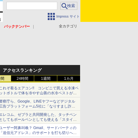
Impress サイト
全カテゴリ
バックナンバー
アクセスランキング
時間
24時間
1週間
1カ月
これぞ着るエアコン!! コンビニで買える冷凍ペ
ットボトルで体を冷やす山善の水冷ベストがロ
ードバイクにちょうどいい【ぼっち・ざ・ろー
警察庁ら、Google、LINEヤフーなどデジタル
ど！その14】【空いた時間でなにしてる？】
広告プラットフォーム5社に「なりすまし詐欺
広告」対策強化を要請 著名人の写真や映像を
エレコム、ゼブラと共同開発した、タッチペン
使った投資詐欺などへの対策として
としてもボールペンとしても使える「スタイラ
スツーウェイ」発売 iPadにも紙にも、持ち替
ユーザー阿鼻叫喚？ Gmail、サードパーティの
えずに書き込める
「送信元アドレス」のサポートを打ち切りへ
【やじうまWatch】