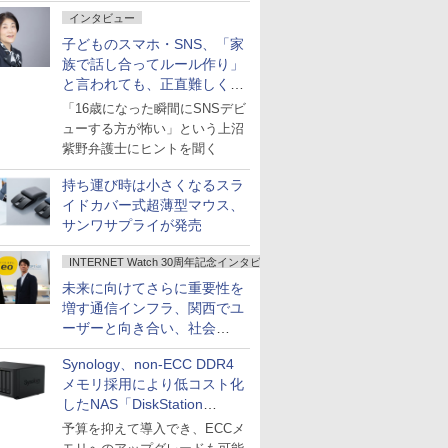
インタビュー
子どものスマホ・SNS、「家
族で話し合ってルール作り」
と言われても、正直難しくな
いですか？
「16歳になった瞬間にSNSデビ
ューする方が怖い」という上沼
紫野弁護士にヒントを聞く
持ち運び時は小さくなるスラ
イドカバー式超薄型マウス、
サンワサプライが発売
INTERNET Watch 30周年記念インタビュー
未来に向けてさらに重要性を
増す通信インフラ、関西でユ
ーザーと向き合い、社会
の“あたらしい”を起動し続け
Synology、non-ECC DDR4
る～オプテージ
メモリ採用により低コスト化
したNAS「DiskStation
neo+」シリーズ
予算を抑えて導入でき、ECCメ