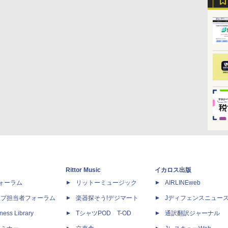
Rittor Music
イカロス出版
dフォーラム
リットーミュージック
AIRLINEweb
ップ担当者フォーラム
楽器探そう!デジマート
Jディフェンスニュー
ness Library
TシャツPOD T-OD
通訳翻訳ジャーナル