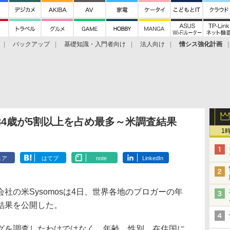
バックアップ
基礎知識・入門者向け
法人向け
情シス強化計画
34歳が5割以上を占め最多～米調査結果
1
ェア
はてブ
note
LinkedIn
の米Sysomosは4日、世界各地のブロガーの年
結果を公開した。
を調査したわけではなく、年齢、性別、在住国に