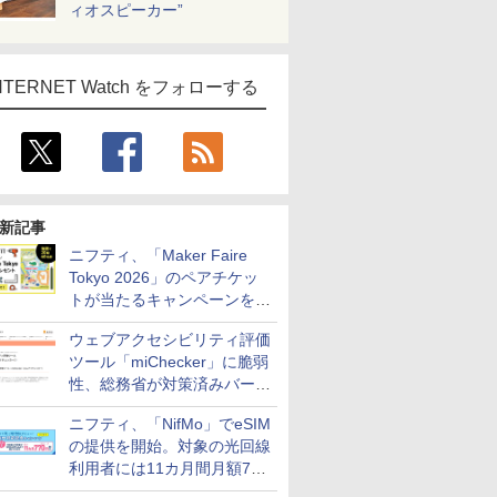
ィオスピーカー”
NTERNET Watch をフォローする
新記事
ニフティ、「Maker Faire
Tokyo 2026」のペアチケッ
トが当たるキャンペーンをX
で実施。8月16日まで
ウェブアクセシビリティ評価
ツール「miChecker」に脆弱
性、総務省が対策済みバージ
ョンへの更新を呼び掛け
ニフティ、「NifMo」でeSIM
の提供を開始。対象の光回線
利用者には11カ月間月額770
円割引のキャンペーン