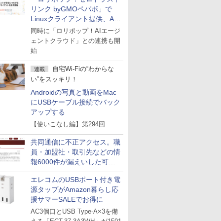
リンク byGMOペパボ」で
Linuxクライアント提供、AI
エージェントの接続が容易に
同時に「ロリポップ！AIエージ
ェントクラウド」との連携も開
始
自宅Wi-Fiの“わからな
連載
い”をスッキリ！
Androidの写真と動画をMac
にUSBケーブル接続でバック
アップする
【使いこなし編】第294回
共同通信に不正アクセス。職
員・加盟社・取引先などの情
報6000件が漏えいした可能
性
エレコムのUSBポート付き電
源タップがAmazon暮らし応
援サマーSALEでお得に
AC3個口とUSB Type-A×3を備