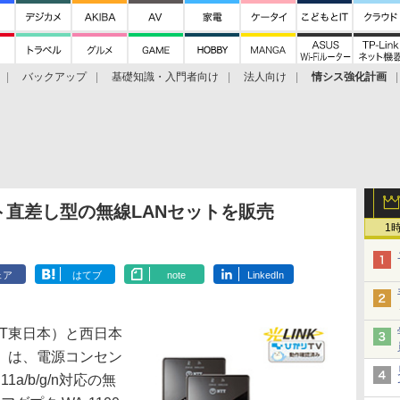
バックアップ
基礎知識・入門者向け
法人向け
情シス強化計画
ト直差し型の無線LANセットを販売
1
ェア
はてブ
note
LinkedIn
T東日本）と西日本
）は、電源コンセン
1a/b/g/n対応の無