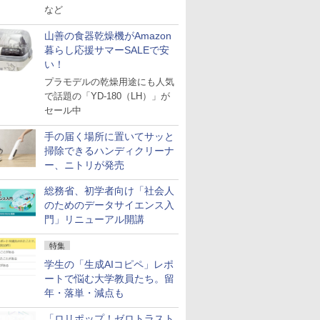
など
山善の食器乾燥機がAmazon
暮らし応援サマーSALEで安
い！
プラモデルの乾燥用途にも人気
で話題の「YD-180（LH）」が
セール中
手の届く場所に置いてサッと
掃除できるハンディクリーナ
ー、ニトリが発売
総務省、初学者向け「社会人
のためのデータサイエンス入
門」リニューアル開講
特集
学生の「生成AIコピペ」レポ
ートで悩む大学教員たち。留
年・落単・減点も
「ロリポップ！ゼロトラスト