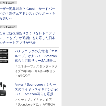
じうまWatch
ーザー阿鼻叫喚？ Gmail、サードパー
ィの「送信元アドレス」のサポートを
ち切りへ
じうまWatch
た目は既視感ありまくりなレトロデザ
ン、でもビデオ通話にも対応した日本
のチャットアプリが登場
パナソニックの充電池「エネ
ループ」が安い！ Amazon
暮らし応援サマーSALE最終
日
「エネループ」スタンダードタ
イプの単3形・単4形×4本セッ
トが1920円
Anker「Soundcore」シリー
ズのワイヤレスイヤホンが安
い！ Amazon暮らし応援サ
マーSALE
アクティブノイキャン対応
「Soundcore P31i」が4990円