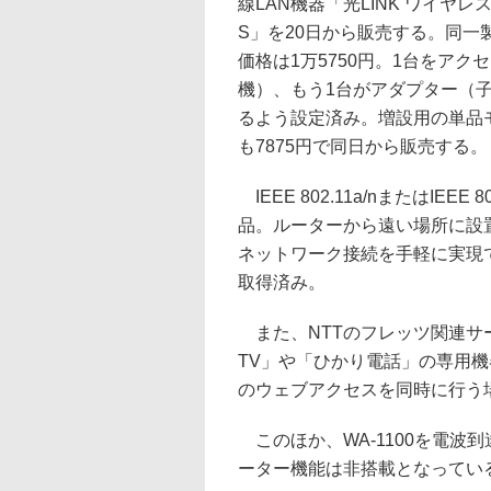
線LAN機器「光LINK ワイヤレスア
S」を20日から販売する。同一
価格は1万5750円。1台をアク
機）、もう1台がアダプター（
るよう設定済み。増設用の単品モデ
も7875円で同日から販売する。
IEEE 802.11a/nまたはIEE
品。ルーターから遠い場所に設
ネットワーク接続を手軽に実現
取得済み。
また、NTTのフレッツ関連サ
TV」や「ひかり電話」の専用
のウェブアクセスを同時に行う
このほか、WA-1100を電波
ーター機能は非搭載となってい