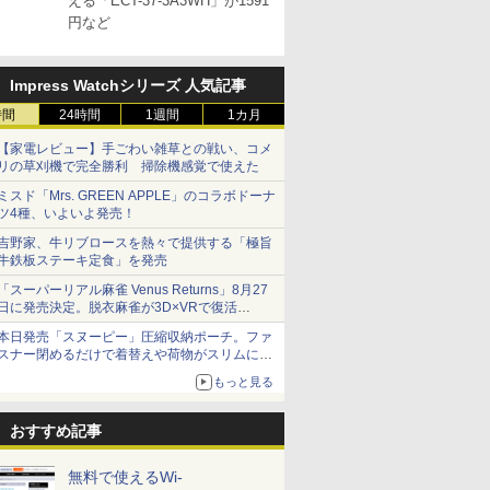
える「ECT-37-3A3WH」が1591
円など
Impress Watchシリーズ 人気記事
時間
24時間
1週間
1カ月
【家電レビュー】手ごわい雑草との戦い、コメ
リの草刈機で完全勝利 掃除機感覚で使えた
ミスド「Mrs. GREEN APPLE」のコラボドーナ
ツ4種、いよいよ発売！
吉野家、牛リブロースを熱々で提供する「極旨
牛鉄板ステーキ定食」を発売
「スーパーリアル麻雀 Venus Returns」8月27
日に発売決定。脱衣麻雀が3D×VRで復活
発売から2週間は20%オフになるセールが実施
本日発売「スヌーピー」圧縮収納ポーチ。ファ
スナー閉めるだけで着替えや荷物がスリムにま
とまる
もっと見る
おすすめ記事
無料で使えるWi-