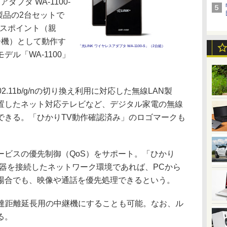
ダプタ WA-1100-
製品の2台セットで
セスポイント（親
子機）として動作す
「光LINK ワイヤレスアダプタ WA-1100-S」（2台組）
ル「WA-1100」
E 802.11b/g/nの切り換え利用に対応した無線LAN製
置したネット対応テレビなど、デジタル家電の無線
できる。「ひかりTV動作確認済み」のロゴマークも
ービスの優先制御（QoS）をサポート。「ひかり
機器を接続したネットワーク環境であれば、PCから
場合でも、映像や通話を優先処理できるという。
到達距離延長用の中継機にすることも可能。なお、ル
る。