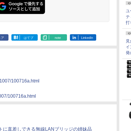
や
ユ
テ
打
や
ェア
はてブ
note
LinkedIn
見
イ
発
）
e/1007/100716a.html
）
1007/100716a.html
トに直差しできる無線LANブリッジの姉妹品