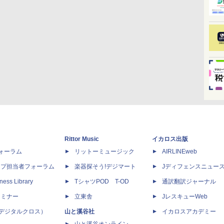
Rittor Music
イカロス出版
dフォーラム
リットーミュージック
AIRLINEweb
ップ担当者フォーラム
楽器探そう!デジマート
Jディフェンスニュー
ness Library
TシャツPOD T-OD
通訳翻訳ジャーナル
セミナー
立東舎
JレスキューWeb
 X（デジタルクロス）
山と溪谷社
イカロスアカデミー