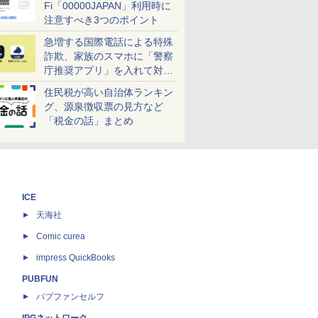
Fi「00000JAPAN」利用時に
注意すべき3つのポイント
急増する国際電話による特殊
詐欺、家族のスマホに「警察
庁推奨アプリ」を入れて対策
しよう！
住民税が高い自治体ランキン
グ、源泉徴収票の見方など
「税金の話」まとめ
ICE
天海社
ス
Comic curea
impress QuickBooks
PUBFUN
パブファンセルフ