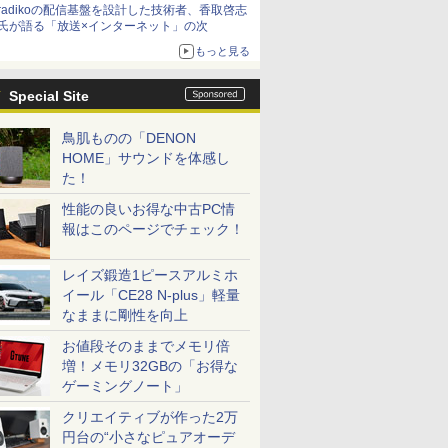
radikoの配信基盤を設計した技術者、香取啓志
氏が語る「放送×インターネット」の次
もっと見る
Special Site
鳥肌ものの「DENON
HOME」サウンドを体感し
た！
性能の良いお得な中古PC情
報はこのページでチェック！
レイズ鍛造1ピースアルミホ
イール「CE28 N-plus」軽量
なままに剛性を向上
お値段そのままでメモリ倍
増！メモリ32GBの「お得な
ゲーミングノート」
クリエイティブが作った2万
円台の“小さなピュアオーデ