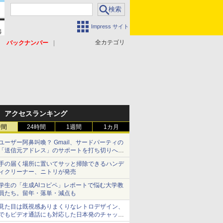
Impress サイト
全カテゴリ
バックナンバー
アクセスランキング
時間
24時間
1週間
1カ月
ユーザー阿鼻叫喚？ Gmail、サードパーティの
「送信元アドレス」のサポートを打ち切りへ
【やじうまWatch】
手の届く場所に置いてサッと掃除できるハンデ
ィクリーナー、ニトリが発売
学生の「生成AIコピペ」レポートで悩む大学教
員たち。留年・落単・減点も
見た目は既視感ありまくりなレトロデザイン、
でもビデオ通話にも対応した日本発のチャット
アプリが登場【やじうまWatch】