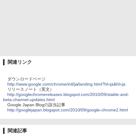
関連リンク
ダウンロードページ
http://www.google.com/chrome/intl/ja/landing.html?hl=ja&hl=ja
リリースノート（英文）
http://googlechromereleases.blogspot.com/2010/09/stable-and-
beta-channel-updates.html
Google Japan Blogの該当記事
http://googlejapan.blogspot.com/2010/09/google-chrome2.html
関連記事