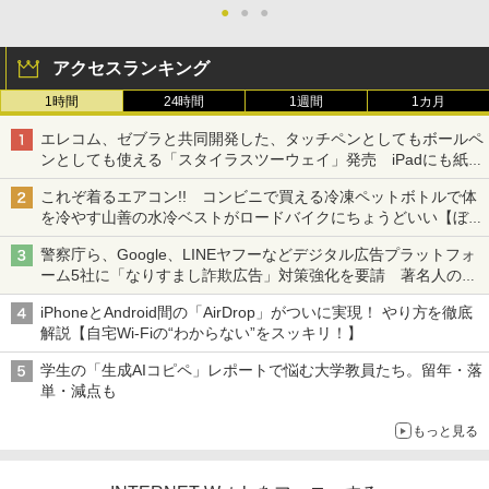
●
●
●
アクセスランキング
1時間
24時間
1週間
1カ月
エレコム、ゼブラと共同開発した、タッチペンとしてもボールペ
ンとしても使える「スタイラスツーウェイ」発売 iPadにも紙に
も、持ち替えずに書き込める
これぞ着るエアコン!! コンビニで買える冷凍ペットボトルで体
を冷やす山善の水冷ベストがロードバイクにちょうどいい【ぼっ
ち・ざ・ろーど！その14】【空いた時間でなにしてる？】
警察庁ら、Google、LINEヤフーなどデジタル広告プラットフォ
ーム5社に「なりすまし詐欺広告」対策強化を要請 著名人の写
真や映像を使った投資詐欺などへの対策として
iPhoneとAndroid間の「AirDrop」がついに実現！ やり方を徹底
解説【自宅Wi-Fiの“わからない”をスッキリ！】
学生の「生成AIコピペ」レポートで悩む大学教員たち。留年・落
単・減点も
もっと見る