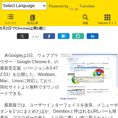
Powered by
Translate
「Google Chrome 6」最新安定版公開、オートフィル機能追加や脆弱
カテゴリ
過去記事
検索
Impressサイト
性修正
9月2日でChromeは満2歳に
リスト
米Googleは2日、ウェブブラ
ウザー「Google Chrome 6」の
最新安定版（バージョン6.0.47
2.53）を公開した。Windows、
Mac、Linuxに対応しており、
同社サイトより無料でダウンロ
ードできる。
Google Chrome 6
最新版では、ユーザーインターフェイスを改良。メニューボ
タンを1つにまとめたほか、Omniboxと呼ばれるURLバーも簡
素化。ブラウザーの色も、より目に優しい色に変えたという。