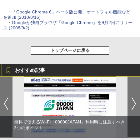
・
「Google Chrome 6」ベータ版公開、オートフィル機能など
を追加 (2010/8/16)
・
Googleが独自ブラウザ「Google Chrome」を9月2日にリリー
ス (2008/9/2)
トップページに戻る
おすすめ記事
無料で使えるWi-Fi「00000JAPAN」利用時に注意すべき
3つのポイント