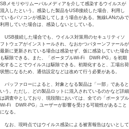
SBメモリやリムーバルメディアを介して感染するウイルスが
混入したという。感染した製品をUSB接続した場合、利用し
ているパソコンが感染してしまう場合がある。無線LANのみで
利用していた場合は、感染しないとしている。
USB接続した場合でも、ウイルス対策用のセキュリティソ
フトウェアがインストールされ、なおかつパターンファールが
最新に更新されている場合は感染せず、仮に感染していた場合
も駆除できる。また、「ポータブルWi-Fi DWR-PG」を初期
化することでウイルスは駆除できる。初期化すると、工場出荷
状態になるため、通信設定などは改めて行う必要がある。
バッファローによると、対象となる製品は「一部」であると
いう。ただし、どの製品ロットに混入されているのかなど詳細
は調査中としており、現段階においては、全ての「ポータブル
Wi-Fi DWR-PG」ユーザーが影響を受ける可能性があること
になる。
なお、現時点ではウイルス感染による被害報告はないとして