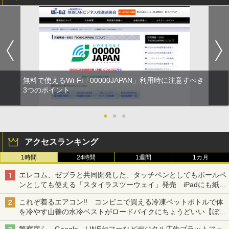
無料で使えるWi-Fi「00000JAPAN」利用時に注意すべき
3つのポイント
●
●
●
アクセスランキング
1時間
24時間
1週間
1カ月
エレコム、ゼブラと共同開発した、タッチペンとしてもボールペ
ンとしても使える「スタイラスツーウェイ」発売 iPadにも紙に
も、持ち替えずに書き込める
これぞ着るエアコン!! コンビニで買える冷凍ペットボトルで体
を冷やす山善の水冷ベストがロードバイクにちょうどいい【ぼっ
ち・ざ・ろーど！その14】【空いた時間でなにしてる？】