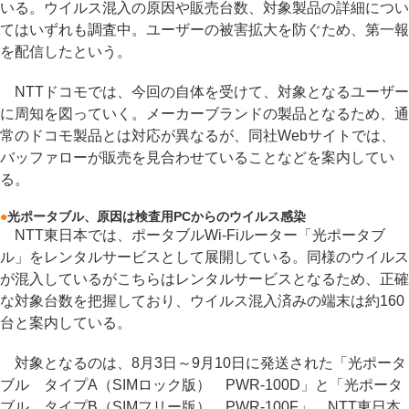
いる。ウイルス混入の原因や販売台数、対象製品の詳細につい
てはいずれも調査中。ユーザーの被害拡大を防ぐため、第一報
を配信したという。
NTTドコモでは、今回の自体を受けて、対象となるユーザー
に周知を図っていく。メーカーブランドの製品となるため、通
常のドコモ製品とは対応が異なるが、同社Webサイトでは、
バッファローが販売を見合わせていることなどを案内してい
る。
●
光ポータブル、原因は検査用PCからのウイルス感染
NTT東日本では、ポータブルWi-Fiルーター「光ポータブ
ル」をレンタルサービスとして展開している。同様のウイルス
が混入しているがこちらはレンタルサービスとなるため、正確
な対象台数を把握しており、ウイルス混入済みの端末は約160
台と案内している。
対象となるのは、8月3日～9月10日に発送された「光ポータ
ブル タイプA（SIMロック版） PWR-100D」と「光ポータ
ブル タイプB（SIMフリー版） PWR-100F」。NTT東日本