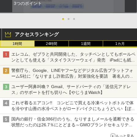
3つのポイント
●
●
●
アクセスランキング
1時間
24時間
1週間
1カ月
エレコム、ゼブラと共同開発した、タッチペンとしてもボールペ
ンとしても使える「スタイラスツーウェイ」発売 iPadにも紙に
も、持ち替えずに書き込める
警察庁ら、Google、LINEヤフーなどデジタル広告プラットフォ
ーム5社に「なりすまし詐欺広告」対策強化を要請 著名人の写
真や映像を使った投資詐欺などへの対策として
ユーザー阿鼻叫喚？ Gmail、サードパーティの「送信元アドレ
ス」のサポートを打ち切りへ【やじうまWatch】
これぞ着るエアコン!! コンビニで買える冷凍ペットボトルで体
を冷やす山善の水冷ベストがロードバイクにちょうどいい【ぼっ
ち・ざ・ろーど！その14】【空いた時間でなにしてる？】
国内の銀行・信金386行のうち、なりすましメールを遮断できる
状態だったのは26.7％にとどまる～GMOブランドセキュリティ
調査
もっと見る