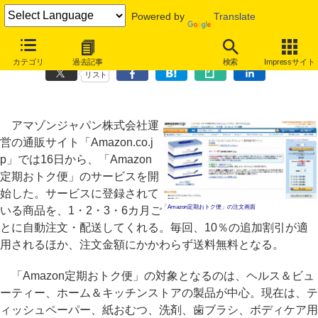
Powered by
Translate
ティッシュや洗剤の自動注文で10％割引「Amazon定期おトク便」
カテゴリ
過去記事
検索
Impressサイト
リスト
アマゾンジャパン株式会社運
営の通販サイト「Amazon.co.j
p」では16日から、「Amazon
定期おトク便」のサービスを開
始した。サービスに登録されて
「Amazon定期おトク便」の注文画面
いる商品を、1・2・3・6カ月ご
とに自動注文・配送してくれる。毎回、10％の追加割引が適
用されるほか、注文金額にかかわらず送料無料となる。
「Amazon定期おトク便」の対象となるのは、ヘルス＆ビュ
ーティー、ホーム＆キッチンストアの製品が中心。現在は、テ
ィッシュペーパー、紙おむつ、洗剤、歯ブラシ、ボディケア用