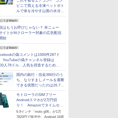
これぞ着るエアコン!! コン
ビニで買える冷凍ペットボト
ルで体を冷やす山善の水冷ベ
ストがロードバイクにちょう
じうまWatch
どいい【ぼっち・ざ・ろー
ど！その14】
類はもうお呼びじゃない？ 米ニュー
サイトがAIクローラー対象の広告配信
開始
じうまWatch
acebookの偽コメントは1000件287ド
、YouTubeの偽チャンネル登録は
000人78ドル…人気を捏造するための
格リストが公開中
国内の銀行・信金386行のう
ち、なりすましメールを遮断
できる状態だったのは26.7％
にとどまる～GMOブランド
モトローラのSIMフリー
セキュリティ調査
Androidスマホが2万円切
り！ Amazonでタイムセー
ル
6.9インチ「moto g06」が1万
7820円で販売中。Android 16搭