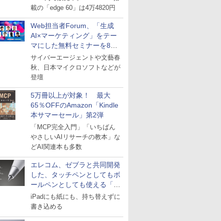
載の「edge 60」は4万4820円
Web担当者Forum、「生成
AI×マーケティング」をテー
マにした無料セミナーを8月
27日にオンライン開催
サイバーエージェントや文藝春
秋、日本マイクロソフトなどが
登壇
5万冊以上が対象！ 最大
65％OFFのAmazon「Kindle
本サマーセール」第2弾
「MCP完全入門」「いちばん
やさしいAIリサーチの教本」な
どAI関連本も多数
エレコム、ゼブラと共同開発
した、タッチペンとしてもボ
ールペンとしても使える「ス
タイラスツーウェイ」発売
iPadにも紙にも、持ち替えずに
書き込める