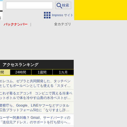
Impress サイト
全カテゴリ
バックナンバー
アクセスランキング
時間
24時間
1週間
1カ月
エレコム、ゼブラと共同開発した、タッチペン
としてもボールペンとしても使える「スタイラ
スツーウェイ」発売 iPadにも紙にも、持ち替
これぞ着るエアコン!! コンビニで買える冷凍ペ
えずに書き込める
ットボトルで体を冷やす山善の水冷ベストがロ
ードバイクにちょうどいい【ぼっち・ざ・ろー
警察庁ら、Google、LINEヤフーなどデジタル
ど！その14】【空いた時間でなにしてる？】
広告プラットフォーム5社に「なりすまし詐欺
広告」対策強化を要請 著名人の写真や映像を
ユーザー阿鼻叫喚？ Gmail、サードパーティの
使った投資詐欺などへの対策として
「送信元アドレス」のサポートを打ち切りへ
【やじうまWatch】