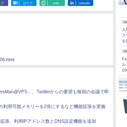
ェア
はてブ
note
LinkedIn
や
人
ス
を
や
F
006.html
ル
1
価
rsMan@VPS」、Twitterからの要望も毎朝の会議で即
VPS」の利用可能メモリーを2倍にするなど機能拡張を実施
が機能拡張、利用IPアドレス数とDNS設定機能を追加