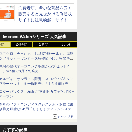
消費者庁、希少な商品を安く
販売すると見せかける偽通販
サイトに注意喚起、サイト名
とドメイン名を公表
Impress Watchシリーズ 人気記事
時間
24時間
1週間
1カ月
ユニクロ、今日から「お盆特別セール」。涼感
シアサッカーワンピース待望値下げ、撥水ギア
ショーツは1990円に
東映の歴代オープニング映像がカプセルトイ
に。全5種で8月下旬発売
カルディ、オンライン限定「ネコバッグ＆タン
ブラーセット」を一般販売。7月の抽選販売の
当選無効分
スターバックス、横浜に“文化財カフェ”8月10日
オープン
令和のファミコンディスクシステム？安価に書
き換え可能なGB用「しましまディスクシステ
ム」
もっと見る
おすすめ記事