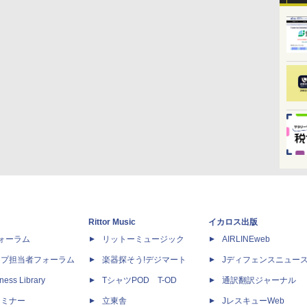
Rittor Music
イカロス出版
dフォーラム
リットーミュージック
AIRLINEweb
ップ担当者フォーラム
楽器探そう!デジマート
Jディフェンスニュー
ness Library
TシャツPOD T-OD
通訳翻訳ジャーナル
セミナー
立東舎
JレスキューWeb