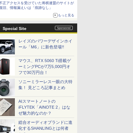
不正アクセスを受けていた将棋連盟のサイトが
復旧、情報漏えいは「痕跡なし」
もっと見る
Special Site
レイズのパワーデザインホイ
ール「M6」に新色登場!!
マウス、RTX 5060 Ti搭載ゲ
ーミングPCが7万5,000円オ
フで30万円台！
ソニーミラーレス一眼の大特
集！ 見どころ記事まとめ
AIスマートノートの
iFLYTEK「AINOTE 2」はな
ぜ魅力的なのか？
総合オーディオブランドに進
化するSHANLINGとは何者