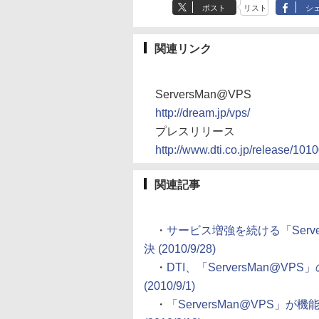
ポスト
リスト
シ
関連リンク
ServersMan@VPS
http://dream.jp/vps/
プレスリリース
http://www.dti.co.jp/release/101
関連記事
・
サービス増強を続ける「Serve
決 (2010/9/28)
・
DTI、「ServersMan@
(2010/9/1)
・
「ServersMan@VPS」