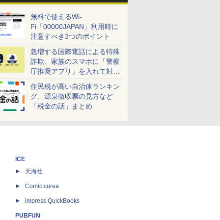
無料で使えるWi-
Fi「00000JAPAN」利用時に
注意すべき3つのポイント
急増する国際電話による特殊
詐欺、家族のスマホに「警察
庁推奨アプリ」を入れて対策
しよう！
住民税が高い自治体ランキン
グ、源泉徴収票の見方など
「税金の話」まとめ
ICE
天海社
ス
Comic curea
impress QuickBooks
PUBFUN