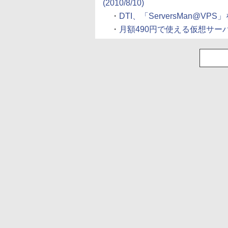
(2010/8/10)
・
DTI、「ServersMan@VPS
・
月額490円で使える仮想サーバー「S