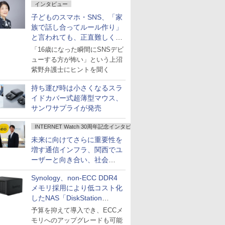
インタビュー
子どものスマホ・SNS、「家
族で話し合ってルール作り」
と言われても、正直難しくな
いですか？
「16歳になった瞬間にSNSデビ
ューする方が怖い」という上沼
紫野弁護士にヒントを聞く
持ち運び時は小さくなるスラ
イドカバー式超薄型マウス、
サンワサプライが発売
INTERNET Watch 30周年記念インタビュー
未来に向けてさらに重要性を
増す通信インフラ、関西でユ
ーザーと向き合い、社会
の“あたらしい”を起動し続け
Synology、non-ECC DDR4
る～オプテージ
メモリ採用により低コスト化
したNAS「DiskStation
neo+」シリーズ
予算を抑えて導入でき、ECCメ
モリへのアップグレードも可能