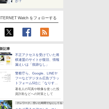
か？
NTERNET Watch をフォローする
新記事
不正アクセスを受けていた将
棋連盟のサイトが復旧、情報
漏えいは「痕跡なし」
警察庁ら、Google、LINEヤ
フーなどデジタル広告プラッ
トフォーム5社に「なりすま
し詐欺広告」対策強化を要請
著名人の写真や映像を使った投
資詐欺などへの対策として
テレワーク、空いた時間でなにしてる？