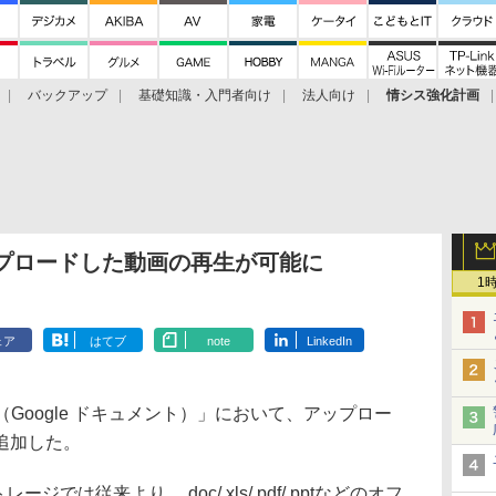
バックアップ
基礎知識・入門者向け
法人向け
情シス強化計画
、アップロードした動画の再生が可能に
1
ェア
はてブ
note
LinkedIn
ocs（Google ドキュメント）」において、アップロー
追加した。
ージでは従来より、.doc/.xls/.pdf/.pptなどのオフ