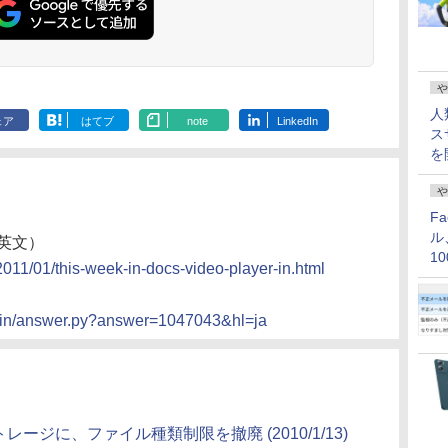
や
人
ェア
はてブ
note
LinkedIn
ス
を
や
F
ル
（英文）
1
2011/01/this-week-in-docs-video-player-in.html
価
/bin/answer.py?answer=1047043&hl=ja
ストレージに、ファイル種類制限を撤廃 (2010/1/13)