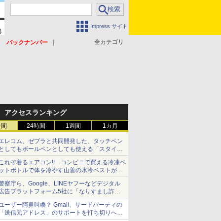
Impress サイト
全カテゴリ
バックナンバー
アクセスランキング
時間
24時間
1週間
1カ月
エレコム、ゼブラと共同開発した、タッチペン
としてもボールペンとしても使える「スタイラ
スツーウェイ」発売 iPadにも紙にも、持ち替
これぞ着るエアコン!! コンビニで買える冷凍ペ
えずに書き込める
ットボトルで体を冷やす山善の水冷ベストがロ
ードバイクにちょうどいい【ぼっち・ざ・ろー
警察庁ら、Google、LINEヤフーなどデジタル
ど！その14】【空いた時間でなにしてる？】
広告プラットフォーム5社に「なりすまし詐欺
広告」対策強化を要請 著名人の写真や映像を
ユーザー阿鼻叫喚？ Gmail、サードパーティの
使った投資詐欺などへの対策として
「送信元アドレス」のサポートを打ち切りへ
【やじうまWatch】