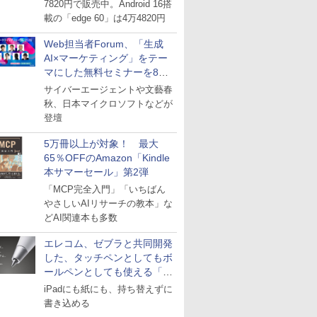
7820円で販売中。Android 16搭
載の「edge 60」は4万4820円
Web担当者Forum、「生成
AI×マーケティング」をテー
マにした無料セミナーを8月
27日にオンライン開催
サイバーエージェントや文藝春
秋、日本マイクロソフトなどが
登壇
5万冊以上が対象！ 最大
65％OFFのAmazon「Kindle
本サマーセール」第2弾
「MCP完全入門」「いちばん
やさしいAIリサーチの教本」な
どAI関連本も多数
エレコム、ゼブラと共同開発
した、タッチペンとしてもボ
ールペンとしても使える「ス
タイラスツーウェイ」発売
iPadにも紙にも、持ち替えずに
書き込める