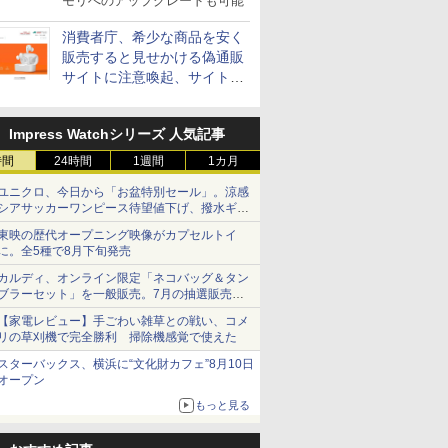
モリへのアップグレードも可能
消費者庁、希少な商品を安く
販売すると見せかける偽通販
サイトに注意喚起、サイト名
とドメイン名を公表
Impress Watchシリーズ 人気記事
時間
24時間
1週間
1カ月
ユニクロ、今日から「お盆特別セール」。涼感
シアサッカーワンピース待望値下げ、撥水ギア
ショーツは1990円に
東映の歴代オープニング映像がカプセルトイ
に。全5種で8月下旬発売
カルディ、オンライン限定「ネコバッグ＆タン
ブラーセット」を一般販売。7月の抽選販売の
当選無効分
【家電レビュー】手ごわい雑草との戦い、コメ
リの草刈機で完全勝利 掃除機感覚で使えた
スターバックス、横浜に“文化財カフェ”8月10日
オープン
もっと見る