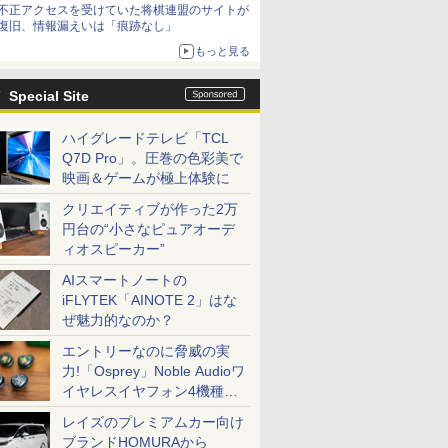
不正アクセスを受けていた将棋連盟のサイトが
復旧、情報漏えいは「痕跡なし」
もっと見る
Special Site
ハイグレードテレビ「TCL
Q7D Pro」。圧巻の色彩美で
映画＆ゲームが極上体験に
クリエイティブが作った2万
円台の“小さなピュアオーデ
ィオスピーカー”
AIスマートノートの
iFLYTEK「AINOTE 2」はな
ぜ魅力的なのか？
エントリーなのに脅威の実
力!「Osprey」Noble Audioワ
イヤレスイヤフォン4機種を
一気に聴く
レイズのプレミアムカー向け
ブランドHOMURAから