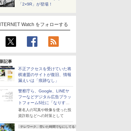
「2×9R」が登場！
NTERNET Watch をフォローする
新記事
不正アクセスを受けていた将
棋連盟のサイトが復旧、情報
漏えいは「痕跡なし」
警察庁ら、Google、LINEヤ
フーなどデジタル広告プラッ
トフォーム5社に「なりすま
し詐欺広告」対策強化を要請
著名人の写真や映像を使った投
資詐欺などへの対策として
テレワーク、空いた時間でなにしてる？