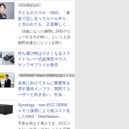
インタビュー
子どものスマホ・SNS、「家
族で話し合ってルール作り」
と言われても、正直難しくな
いですか？
「16歳になった瞬間にSNSデビ
ューする方が怖い」という上沼
紫野弁護士にヒントを聞く
持ち運び時は小さくなるスラ
イドカバー式超薄型マウス、
サンワサプライが発売
INTERNET Watch 30周年記念インタビュー
未来に向けてさらに重要性を
増す通信インフラ、関西でユ
ーザーと向き合い、社会
の“あたらしい”を起動し続け
Synology、non-ECC DDR4
る～オプテージ
メモリ採用により低コスト化
したNAS「DiskStation
neo+」シリーズ
予算を抑えて導入でき、ECCメ