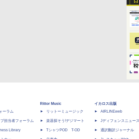
Rittor Music
イカロス出版
dフォーラム
リットーミュージック
AIRLINEweb
ップ担当者フォーラム
楽器探そう!デジマート
Jディフェンスニュー
ness Library
TシャツPOD T-OD
通訳翻訳ジャーナル