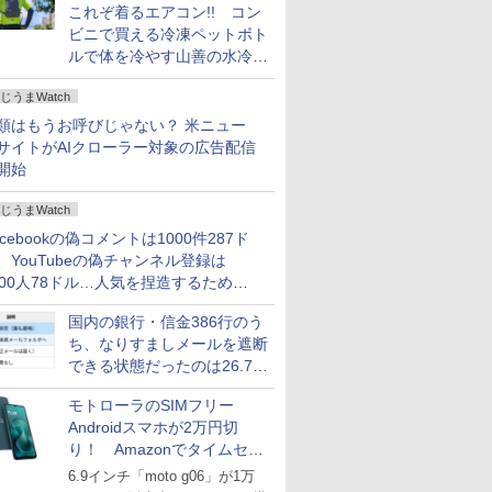
これぞ着るエアコン!! コン
ビニで買える冷凍ペットボト
ルで体を冷やす山善の水冷ベ
ストがロードバイクにちょう
じうまWatch
どいい【ぼっち・ざ・ろー
ど！その14】
類はもうお呼びじゃない？ 米ニュー
サイトがAIクローラー対象の広告配信
開始
じうまWatch
acebookの偽コメントは1000件287ド
、YouTubeの偽チャンネル登録は
000人78ドル…人気を捏造するための
格リストが公開中
国内の銀行・信金386行のう
ち、なりすましメールを遮断
できる状態だったのは26.7％
にとどまる～GMOブランド
モトローラのSIMフリー
セキュリティ調査
Androidスマホが2万円切
り！ Amazonでタイムセー
ル
6.9インチ「moto g06」が1万