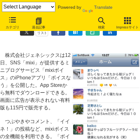
Powered by
Translate
ジェネシックス、mixiボイス専用のiPhoneアプリ「ボイスなう」
カテゴリ
過去記事
検索
Impressサイト
リスト
株式会社ジェネシックスは12
日、SNS「mixi」が提供するミ
ニブログサービス「mixiボイ
ス」のiPhoneアプリ「ボイスな
う」を公開した。App Storeか
ら無料でダウンロードできる。
画面に広告が表示されない有料
版も115円で販売する。
つぶやきやコメント、「イイ
ネ！」の投稿など、mixiボイス
の全機能を利用できる。「ボイ