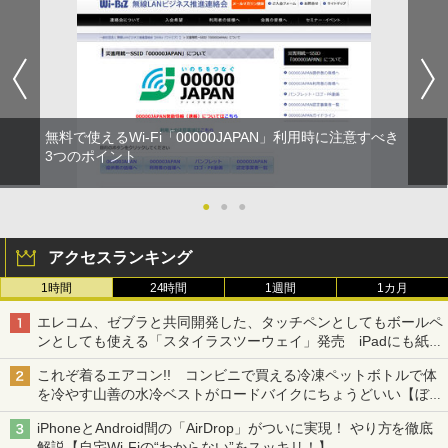
無料で使えるWi-Fi「00000JAPAN」利用時に注意すべき
3つのポイント
●
●
●
アクセスランキング
1時間
24時間
1週間
1カ月
エレコム、ゼブラと共同開発した、タッチペンとしてもボールペ
ンとしても使える「スタイラスツーウェイ」発売 iPadにも紙に
も、持ち替えずに書き込める
これぞ着るエアコン!! コンビニで買える冷凍ペットボトルで体
を冷やす山善の水冷ベストがロードバイクにちょうどいい【ぼっ
ち・ざ・ろーど！その14】【空いた時間でなにしてる？】
iPhoneとAndroid間の「AirDrop」がついに実現！ やり方を徹底
解説【自宅Wi-Fiの“わからない”をスッキリ！】