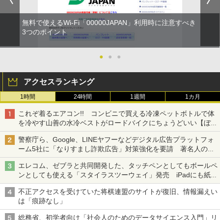
無料で使えるWi-Fi「00000JAPAN」利用時に注意すべき
3つのポイント
●
●
●
アクセスランキング
1時間
24時間
1週間
1カ月
これぞ着るエアコン!! コンビニで買える冷凍ペットボトルで体
を冷やす山善の水冷ベストがロードバイクにちょうどいい【ぼっ
ち・ざ・ろーど！その14】【空いた時間でなにしてる？】
警察庁ら、Google、LINEヤフーなどデジタル広告プラットフォ
ーム5社に「なりすまし詐欺広告」対策強化を要請 著名人の写
真や映像を使った投資詐欺などへの対策として
エレコム、ゼブラと共同開発した、タッチペンとしてもボールペ
ンとしても使える「スタイラスツーウェイ」発売 iPadにも紙に
も、持ち替えずに書き込める
不正アクセスを受けていた将棋連盟のサイトが復旧、情報漏えい
は「痕跡なし」
総務省、初学者向け「社会人のためのデータサイエンス入門」リ