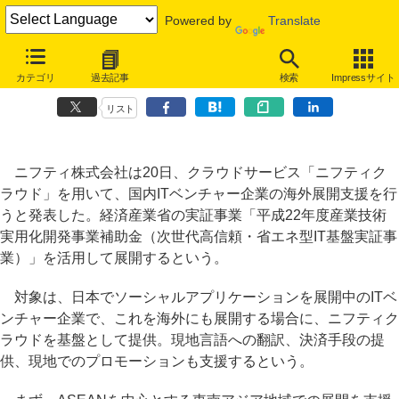
Powered by
Translate
ニフティ、クラウド基盤を用いて海外向けソーシャルアプリの展開を支
カテゴリ
過去記事
検索
Impressサイト
援
リスト
ニフティ株式会社は20日、クラウドサービス「ニフティク
ラウド」を用いて、国内ITベンチャー企業の海外展開支援を行
うと発表した。経済産業省の実証事業「平成22年度産業技術
実用化開発事業補助金（次世代高信頼・省エネ型IT基盤実証事
業）」を活用して展開するという。
対象は、日本でソーシャルアプリケーションを展開中のITベ
ンチャー企業で、これを海外にも展開する場合に、ニフティク
ラウドを基盤として提供。現地言語への翻訳、決済手段の提
供、現地でのプロモーションも支援するという。