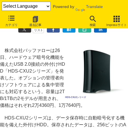
Powered by
Translate
バッファロー、管理者による集中管理にも対応した暗号化HDD
カテゴリ
過去記事
検索
Impressサイト
リスト
株式会社バッファローは26
日、ハードウェア暗号化機能を
備えたUSB 2.0接続の外付けHD
D「HDS-CXU2シリーズ」を発
表した。オプションの管理者向
けソフトウェアによる集中管理
にも対応するという。容量は2T
B/1TBの2モデルが用意され、
HDS-CXU2シリーズ
価格はそれぞれ2万4360円、1万7640円。
HDS-CXU2シリーズは、データ保存時に自動暗号化する機
能を備えた外付けHDD。保存されたデータは、256ビットのA