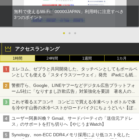
無料で使えるWi-Fi「00000JAPAN」利用時に注意すべき
3つのポイント
●
●
●
アクセスランキング
1時間
24時間
1週間
1カ月
エレコム、ゼブラと共同開発した、タッチペンとしてもボールペ
ンとしても使える「スタイラスツーウェイ」発売 iPadにも紙に
も、持ち替えずに書き込める
警察庁ら、Google、LINEヤフーなどデジタル広告プラットフォ
ーム5社に「なりすまし詐欺広告」対策強化を要請 著名人の写
真や映像を使った投資詐欺などへの対策として
これぞ着るエアコン!! コンビニで買える冷凍ペットボトルで体
を冷やす山善の水冷ベストがロードバイクにちょうどいい【ぼっ
ち・ざ・ろーど！その14】【空いた時間でなにしてる？】
ユーザー阿鼻叫喚？ Gmail、サードパーティの「送信元アドレ
ス」のサポートを打ち切りへ【やじうまWatch】
Synology、non-ECC DDR4メモリ採用により低コスト化した