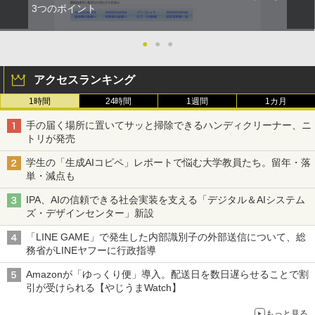
3つのポイント
●
●
●
アクセスランキング
1時間
24時間
1週間
1カ月
手の届く場所に置いてサッと掃除できるハンディクリーナー、ニ
トリが発売
学生の「生成AIコピペ」レポートで悩む大学教員たち。留年・落
単・減点も
IPA、AIの信頼できる社会実装を支える「デジタル＆AIシステム
ズ・デザインセンター」新設
「LINE GAME」で発生した内部識別子の外部送信について、総
務省がLINEヤフーに行政指導
Amazonが「ゆっくり便」導入。配送日を数日遅らせることで割
引が受けられる【やじうまWatch】
もっと見る