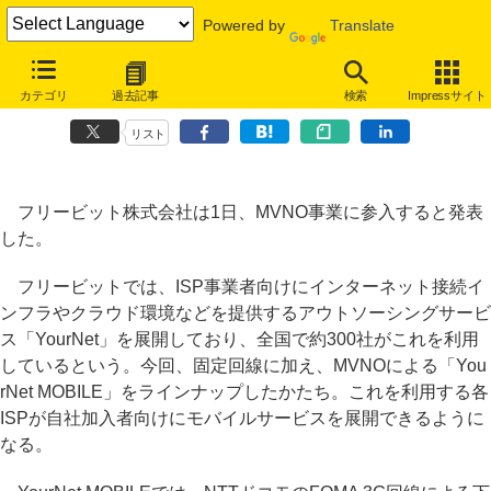
Powered by
Translate
フリービットがMVNO参入、ISP向けの「YourNet」でFOMA 3G回線提
カテゴリ
過去記事
検索
Impressサイト
供
リスト
フリービット株式会社は1日、MVNO事業に参入すると発表
した。
フリービットでは、ISP事業者向けにインターネット接続イ
ンフラやクラウド環境などを提供するアウトソーシングサービ
ス「YourNet」を展開しており、全国で約300社がこれを利用
しているという。今回、固定回線に加え、MVNOによる「You
rNet MOBILE」をラインナップしたかたち。これを利用する各
ISPが自社加入者向けにモバイルサービスを展開できるように
なる。