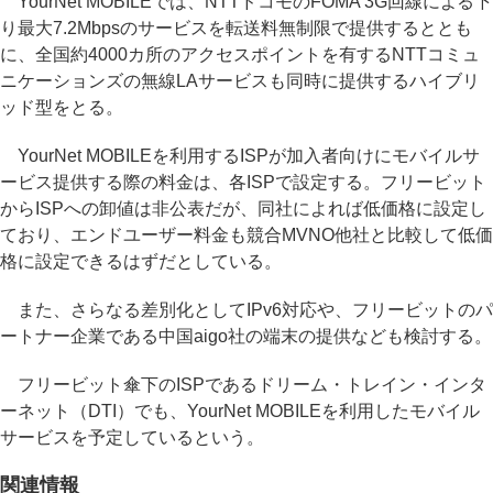
YourNet MOBILEでは、NTTドコモのFOMA 3G回線による下
り最大7.2Mbpsのサービスを転送料無制限で提供するととも
に、全国約4000カ所のアクセスポイントを有するNTTコミュ
ニケーションズの無線LAサービスも同時に提供するハイブリ
ッド型をとる。
YourNet MOBILEを利用するISPが加入者向けにモバイルサ
ービス提供する際の料金は、各ISPで設定する。フリービット
からISPへの卸値は非公表だが、同社によれば低価格に設定し
ており、エンドユーザー料金も競合MVNO他社と比較して低価
格に設定できるはずだとしている。
また、さらなる差別化としてIPv6対応や、フリービットのパ
ートナー企業である中国aigo社の端末の提供なども検討する。
フリービット傘下のISPであるドリーム・トレイン・インタ
ーネット（DTI）でも、YourNet MOBILEを利用したモバイル
サービスを予定しているという。
関連情報