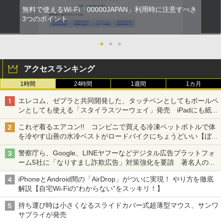
無料で使えるWi-Fi「00000JAPAN」利用時に注意すべき
3つのポイント
●
●
●
アクセスランキング
1時間
24時間
1週間
1カ月
エレコム、ゼブラと共同開発した、タッチペンとしてもボールペ
ンとしても使える「スタイラスツーウェイ」発売 iPadにも紙に
も、持ち替えずに書き込める
これぞ着るエアコン!! コンビニで買える冷凍ペットボトルで体
を冷やす山善の水冷ベストがロードバイクにちょうどいい【ぼっ
ち・ざ・ろーど！その14】【空いた時間でなにしてる？】
警察庁ら、Google、LINEヤフーなどデジタル広告プラットフォ
ーム5社に「なりすまし詐欺広告」対策強化を要請 著名人の写
真や映像を使った投資詐欺などへの対策として
iPhoneとAndroid間の「AirDrop」がついに実現！ やり方を徹底
解説【自宅Wi-Fiの“わからない”をスッキリ！】
持ち運び時は小さくなるスライドカバー式超薄型マウス、サンワ
サプライが発売