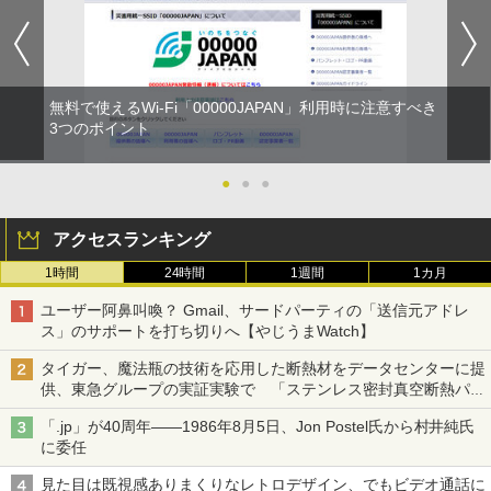
無料で使えるWi-Fi「00000JAPAN」利用時に注意すべき
3つのポイント
●
●
●
アクセスランキング
1時間
24時間
1週間
1カ月
ユーザー阿鼻叫喚？ Gmail、サードパーティの「送信元アドレ
ス」のサポートを打ち切りへ【やじうまWatch】
タイガー、魔法瓶の技術を応用した断熱材をデータセンターに提
供、東急グループの実証実験で 「ステンレス密封真空断熱パネ
ル TIVIP」
「.jp」が40周年――1986年8月5日、Jon Postel氏から村井純氏
に委任
見た目は既視感ありまくりなレトロデザイン、でもビデオ通話に