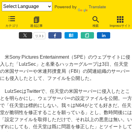
Powered by
Translate
Sony Picturesに侵入のハッカーグループ、任天堂やFBI関連組織も標
カテゴリ
過去記事
検索
Impressサイト
的に
リスト
米Sony Pictures Entertainment（SPE）のウェブサイトに侵
入した「LulzSec」と名乗るハッカーグループは3日、任天堂
の米国サーバーや米連邦捜査局（FBI）の関連組織のサーバー
にも侵入したとして、ファイルを公開した。
LulzSecはTwitterで、任天堂の米国サーバーに侵入したとこ
とを明らかにし、ウェブサーバーの設定ファイルを公開。一方
で「任天堂は標的にしない。我々はN64がとても好きだ。任天
堂が脆弱性を修正することを願っている」とし、数時間後には
「設定ファイルを取得しただけで、それ以上の悪意は無い。い
ずれにしても、任天堂は既に問題を修正した」とツイートして