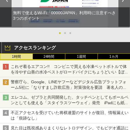
無料で使えるWi-Fi「00000JAPAN」利用時に注意すべき
3つのポイント
●
●
●
アクセスランキング
1時間
24時間
1週間
1カ月
これぞ着るエアコン!! コンビニで買える冷凍ペットボトルで体
を冷やす山善の水冷ベストがロードバイクにちょうどいい【ぼっ
ち・ざ・ろーど！その14】【空いた時間でなにしてる？】
警察庁ら、Google、LINEヤフーなどデジタル広告プラットフォ
ーム5社に「なりすまし詐欺広告」対策強化を要請 著名人の写
真や映像を使った投資詐欺などへの対策として
エレコム、ゼブラと共同開発した、タッチペンとしてもボールペ
ンとしても使える「スタイラスツーウェイ」発売 iPadにも紙に
も、持ち替えずに書き込める
不正アクセスを受けていた将棋連盟のサイトが復旧、情報漏えい
は「痕跡なし」
見た目は既視感ありまくりなレトロデザイン、でもビデオ通話に