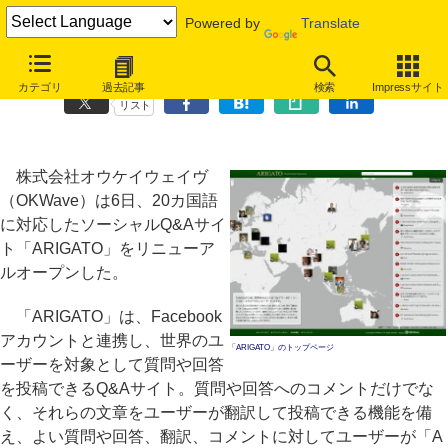
Powered by
Translate
OKWave、20カ国語対応のQ&Aサービス「ARIGATO」をリニューアル
カテゴリ
過去記事
検索
Impressサイト
リスト
株式会社オウケイウェイヴ
（OKWave）は6日、20カ国語
に対応したソーシャルQ&Aサイ
ト「ARIGATO」をリニューア
ルオープンした。
「ARIGATO」は、Facebook
アカウントと連携し、世界のユ
「ARIGATO」のトップページ
ーザーを対象として質問や回答
を投稿できるQ&Aサイト。質問や回答へのコメントだけでな
く、それらの文章をユーザーが翻訳して投稿できる機能を備
え、よい質問や回答、翻訳、コメントに対してユーザーが「A