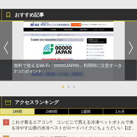
おすすめ記事
無料で使えるWi-Fi「00000JAPAN」利用時に注意すべき
3つのポイント
●
●
●
アクセスランキング
1時間
24時間
1週間
1カ月
これぞ着るエアコン!! コンビニで買える冷凍ペットボトルで体
を冷やす山善の水冷ベストがロードバイクにちょうどいい【ぼっ
ち・ざ・ろーど！その14】【空いた時間でなにしてる？】