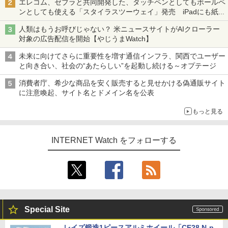
エレコム、ゼブラと共同開発した、タッチペンとしてもボールペ
ンとしても使える「スタイラスツーウェイ」発売 iPadにも紙に
も、持ち替えずに書き込める
人類はもうお呼びじゃない？ 米ニュースサイトがAIクローラー
対象の広告配信を開始【やじうまWatch】
未来に向けてさらに重要性を増す通信インフラ、関西でユーザー
と向き合い、社会の“あたらしい”を起動し続ける～オプテージ
消費者庁、希少な商品を安く販売すると見せかける偽通販サイト
に注意喚起、サイト名とドメイン名を公表
もっと見る
INTERNET Watch をフォローする
Special Site
レイズ鍛造1ピースアルミホイール「CE28 N-p