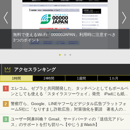
無料で使えるWi-Fi「00000JAPAN」利用時に注意すべき
3つのポイント
●
●
●
アクセスランキング
1時間
24時間
1週間
1カ月
エレコム、ゼブラと共同開発した、タッチペンとしてもボールペ
ンとしても使える「スタイラスツーウェイ」発売 iPadにも紙に
も、持ち替えずに書き込める
警察庁ら、Google、LINEヤフーなどデジタル広告プラットフォ
ーム5社に「なりすまし詐欺広告」対策強化を要請 著名人の写
真や映像を使った投資詐欺などへの対策として
ユーザー阿鼻叫喚？ Gmail、サードパーティの「送信元アドレ
ス」のサポートを打ち切りへ【やじうまWatch】