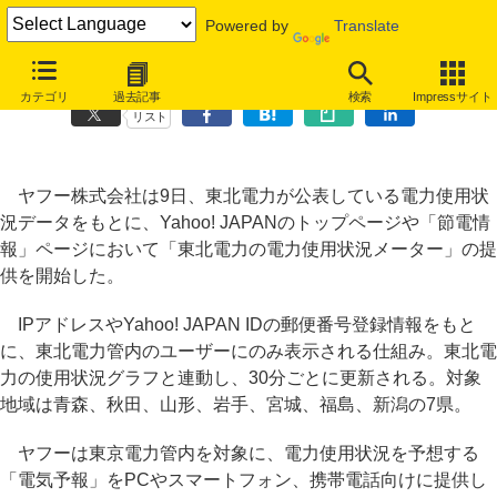
Powered by
Translate
ヤフー、東北電力「電力の使用状況」メーターの提供を開始
カテゴリ
過去記事
検索
Impressサイト
リスト
ヤフー株式会社は9日、東北電力が公表している電力使用状
況データをもとに、Yahoo! JAPANのトップページや「節電情
報」ページにおいて「東北電力の電力使用状況メーター」の提
供を開始した。
IPアドレスやYahoo! JAPAN IDの郵便番号登録情報をもと
に、東北電力管内のユーザーにのみ表示される仕組み。東北電
力の使用状況グラフと連動し、30分ごとに更新される。対象
地域は青森、秋田、山形、岩手、宮城、福島、新潟の7県。
ヤフーは東京電力管内を対象に、電力使用状況を予想する
「電気予報」をPCやスマートフォン、携帯電話向けに提供し