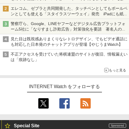
ち・ざ・ろーど！その14】【空いた時間でなにしてる？】
エレコム、ゼブラと共同開発した、タッチペンとしてもボールペ
ンとしても使える「スタイラスツーウェイ」発売 iPadにも紙に
も、持ち替えずに書き込める
警察庁ら、Google、LINEヤフーなどデジタル広告プラットフォ
ーム5社に「なりすまし詐欺広告」対策強化を要請 著名人の写
真や映像を使った投資詐欺などへの対策として
見た目は既視感ありまくりなレトロデザイン、でもビデオ通話に
も対応した日本発のチャットアプリが登場【やじうまWatch】
不正アクセスを受けていた将棋連盟のサイトが復旧、情報漏えい
は「痕跡なし」
もっと見る
INTERNET Watch をフォローする
Special Site