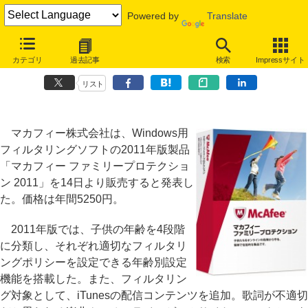
Powered by
Translate
マカフィー、フィルタリングソフトの2011年版、iTunesの不適切な歌
カテゴリ
過去記事
検索
Impressサイト
詞も遮断
リスト
マカフィー株式会社は、Windows用
フィルタリングソフトの2011年版製品
「マカフィー ファミリープロテクショ
ン 2011」を14日より販売すると発表し
た。価格は年間5250円。
2011年版では、子供の年齢を4段階
に分類し、それぞれ適切なフィルタリ
ングポリシーを設定できる年齢別設定
機能を搭載した。また、フィルタリン
グ対象として、iTunesの配信コンテンツを追加。歌詞が不適切