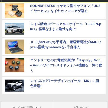
SOUNDPEATSのイヤカフ型イヤフォン「UU2
イヤーカフ」をイヤカフマニアが語る
レイズ鍛造1ピースアルミホイール「CE28 N-p
lus」軽量なままに剛性を向上
メモリ32GBでも予算内。産経新聞社がAMD R
yzen搭載dynabookを2千台導入
エントリーなのに脅威の実力!「Osprey」Nobl
e Audioワイヤレスイヤフォン4機種を一気に聴
く
レイズのパワーデザインホイール「M6」に新
色登場!!
本サイトのご利用について
お問い合わせ