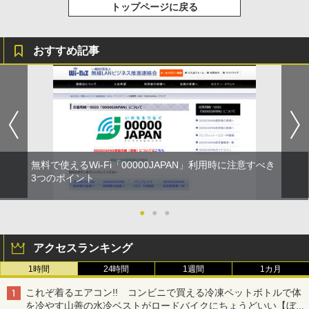
トップページに戻る
おすすめ記事
無料で使えるWi-Fi「00000JAPAN」利用時に注意すべき
3つのポイント
●
●
●
アクセスランキング
1時間
24時間
1週間
1カ月
これぞ着るエアコン!! コンビニで買える冷凍ペットボトルで体
を冷やす山善の水冷ベストがロードバイクにちょうどいい【ぼっ