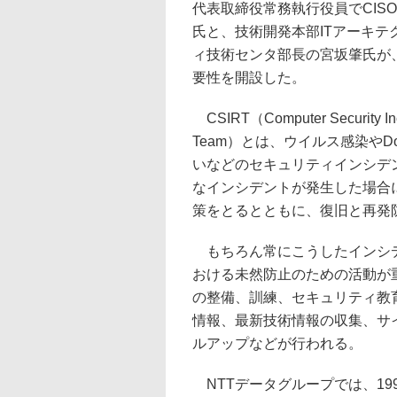
代表取締役常務執行役員でCIS
氏と、技術開発本部ITアーキテ
ィ技術センタ部長の宮坂肇氏が
要性を開設した。
CSIRT（Computer Security Inc
Team）とは、ウイルス感染やD
いなどのセキュリティインシデ
なインシデントが発生した場合
策をとるとともに、復旧と再発
もちろん常にこうしたインシデ
おける未然防止のための活動が
の整備、訓練、セキュリティ教
情報、最新技術情報の収集、サイ
ルアップなどが行われる。
NTTデータグループでは、19