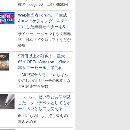
載の「edge 60」は4万4820円
Web担当者Forum、「生成
AI×マーケティング」をテー
マにした無料セミナーを8月
27日にオンライン開催
サイバーエージェントや文藝春
秋、日本マイクロソフトなどが
登壇
5万冊以上が対象！ 最大
65％OFFのAmazon「Kindle
本サマーセール」第2弾
「MCP完全入門」「いちばん
やさしいAIリサーチの教本」な
どAI関連本も多数
エレコム、ゼブラと共同開発
した、タッチペンとしてもボ
ールペンとしても使える「ス
タイラスツーウェイ」発売
iPadにも紙にも、持ち替えずに
書き込める