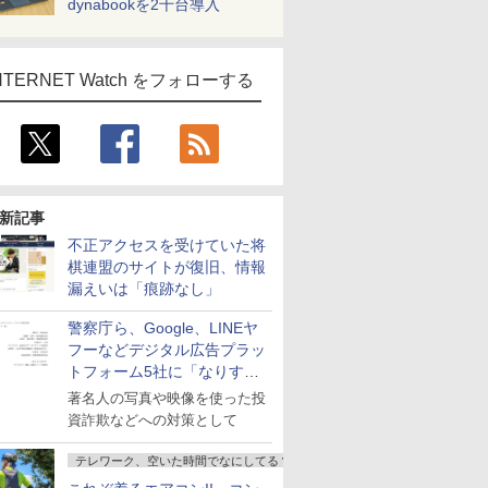
dynabookを2千台導入
NTERNET Watch をフォローする
新記事
不正アクセスを受けていた将
棋連盟のサイトが復旧、情報
漏えいは「痕跡なし」
警察庁ら、Google、LINEヤ
フーなどデジタル広告プラッ
トフォーム5社に「なりすま
し詐欺広告」対策強化を要請
著名人の写真や映像を使った投
資詐欺などへの対策として
テレワーク、空いた時間でなにしてる？