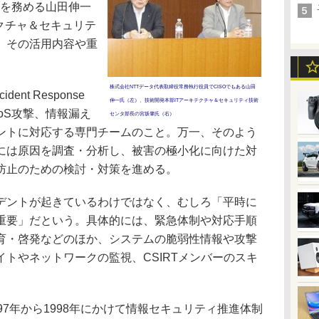
Oを務める山田伸一
クチャ＆セキュリテ
、その活用内容や重
株式会社NTTデータ代表取締役常務執行役員でCISOでもある山田
ident Response
伸一氏（左）、技術開発本部ITアーキテクチャ＆セキュリティ技術
oS攻撃、情報漏え
センタ部長の宮坂肇氏（右）
ントに対応する専門チームのこと。万一、そのよう
には原因を調査・分析し、被害の極小化に向けた対
防止のための検討・対策を進める。
ントが起きているわけではなく、むしろ「平時に
重要」だという。具体的には、緊急体制や対応手順
育・啓発などのほか、システムの脆弱性情報や攻撃
トやネットワークの監視、CSIRTメンバーのスキ
97年から1998年にかけて情報セキュリティ推進体制