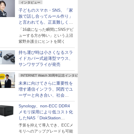
インタビュー
子どものスマホ・SNS、「家
族で話し合ってルール作り」
と言われても、正直難しくな
いですか？
「16歳になった瞬間にSNSデビ
ューする方が怖い」という上沼
紫野弁護士にヒントを聞く
持ち運び時は小さくなるスラ
イドカバー式超薄型マウス、
サンワサプライが発売
INTERNET Watch 30周年記念インタビュー
未来に向けてさらに重要性を
増す通信インフラ、関西でユ
ーザーと向き合い、社会
の“あたらしい”を起動し続け
Synology、non-ECC DDR4
る～オプテージ
メモリ採用により低コスト化
したNAS「DiskStation
neo+」シリーズ
予算を抑えて導入でき、ECCメ
モリへのアップグレードも可能