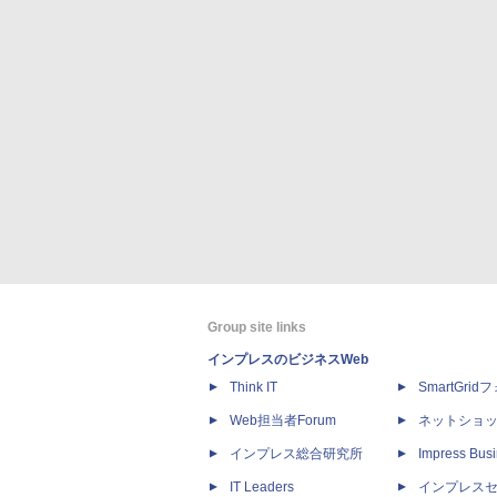
Group site links
インプレスのビジネスWeb
Think IT
SmartGri
Web担当者Forum
ネットショ
インプレス総合研究所
Impress Busi
IT Leaders
インプレス