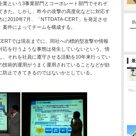
企業という3事業部門とコーポレート部門でそれぞ
してきた。しかし、昨今の攻撃の高度化などに対応す
2010年7月、「NTTDATA-CERT」を発足させ
I
、案件によってチームを構成する。
-CERTでは現在までに、同社への標的型攻撃や情報
対応を行うような事態は発生していないという。情
し、それを社員に遵守させる活動を10年来行ってい
最
の技術的運用がうまく運用されていることなどが効
に防止できてきるのではないかとしている。