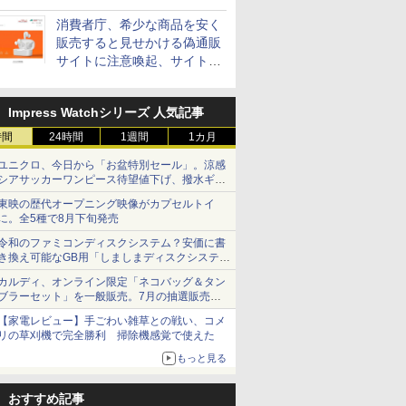
消費者庁、希少な商品を安く
販売すると見せかける偽通販
サイトに注意喚起、サイト名
とドメイン名を公表
Impress Watchシリーズ 人気記事
時間
24時間
1週間
1カ月
ユニクロ、今日から「お盆特別セール」。涼感
シアサッカーワンピース待望値下げ、撥水ギア
ショーツは1990円に
東映の歴代オープニング映像がカプセルトイ
に。全5種で8月下旬発売
令和のファミコンディスクシステム？安価に書
き換え可能なGB用「しましまディスクシステ
ム」
カルディ、オンライン限定「ネコバッグ＆タン
ブラーセット」を一般販売。7月の抽選販売の
当選無効分
【家電レビュー】手ごわい雑草との戦い、コメ
リの草刈機で完全勝利 掃除機感覚で使えた
もっと見る
おすすめ記事