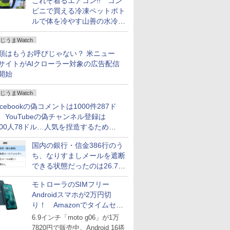
これぞ着るエアコン!! コン
ビニで買える冷凍ペットボト
ルで体を冷やす山善の水冷ベ
ストがロードバイクにちょう
じうまWatch
どいい【ぼっち・ざ・ろー
ど！その14】
類はもうお呼びじゃない？ 米ニュー
サイトがAIクローラー対象の広告配信
開始
じうまWatch
acebookの偽コメントは1000件287ド
、YouTubeの偽チャンネル登録は
000人78ドル…人気を捏造するための
格リストが公開中
国内の銀行・信金386行のう
ち、なりすましメールを遮断
できる状態だったのは26.7％
にとどまる～GMOブランド
モトローラのSIMフリー
セキュリティ調査
Androidスマホが2万円切
り！ Amazonでタイムセー
ル
6.9インチ「moto g06」が1万
7820円で販売中。Android 16搭