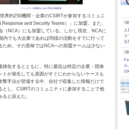
インシデント未然防止ための平時の活動内容
日、世界約250機関・企業のCSIRTが参加するコミュニ
nt Response and Security Teams）」に加盟。また、
や
人
会（NCA）にも加盟している。しかし現在、NCAに
ス
。国内でも大企業であれば同様の活動をすでに行って
を
るため、その意味ではNCAへの加盟チームは少ない
や
F
ル
雑化するとともに、特に最近は特定の企業・団体
1
ントが発生しても原因がすぐにわからないケースも
価
攻撃手法が登場する中、自社で収集した情報だけで
とし、CSIRTのコミュニティに参加することで他
あると訴えた。