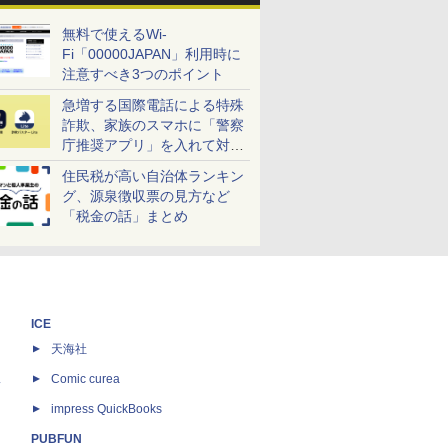
無料で使えるWi-
Fi「00000JAPAN」利用時に
注意すべき3つのポイント
急増する国際電話による特殊
詐欺、家族のスマホに「警察
庁推奨アプリ」を入れて対策
しよう！
住民税が高い自治体ランキン
グ、源泉徴収票の見方など
「税金の話」まとめ
ICE
天海社
ス
Comic curea
impress QuickBooks
PUBFUN