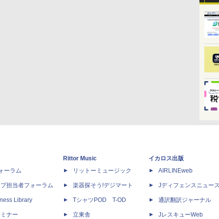
Rittor Music
イカロス出版
dフォーラム
リットーミュージック
AIRLINEweb
ップ担当者フォーラム
楽器探そう!デジマート
Jディフェンスニュー
ness Library
TシャツPOD T-OD
通訳翻訳ジャーナル
セミナー
立東舎
JレスキューWeb