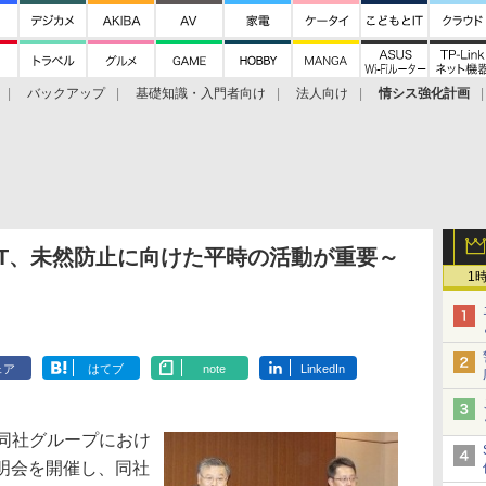
バックアップ
基礎知識・入門者向け
法人向け
情シス強化計画
RT、未然防止に向けた平時の活動が重要～
1
ェア
はてブ
note
LinkedIn
、同社グループにおけ
説明会を開催し、同社