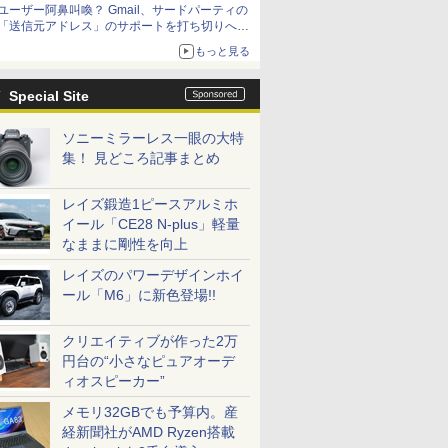
ユーザー阿鼻叫喚？ Gmail、サードパーティの
アップグレードも可能
「送信元アドレス」のサポートを打ち切りへ
【やじうまWatch】
もっと見る
Special Site
ソニーミラーレス一眼の大特
集！ 見どころ記事まとめ
レイズ鍛造1ピースアルミホ
イール「CE28 N-plus」軽量
なままに剛性を向上
レイズのパワーデザインホイ
ール「M6」に新色登場!!
クリエイティブが作った2万
円台の“小さなピュアオーデ
ィオスピーカー”
メモリ32GBでも予算内。産
経新聞社がAMD Ryzen搭載