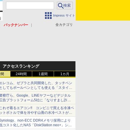
Impress サイト
全カテゴリ
バックナンバー
アクセスランキング
時間
24時間
1週間
1カ月
エレコム、ゼブラと共同開発した、タッチペン
としてもボールペンとしても使える「スタイラ
スツーウェイ」発売 iPadにも紙にも、持ち替
警察庁ら、Google、LINEヤフーなどデジタル
えずに書き込める
広告プラットフォーム5社に「なりすまし詐欺
広告」対策強化を要請 著名人の写真や映像を
これぞ着るエアコン!! コンビニで買える冷凍ペ
使った投資詐欺などへの対策として
ットボトルで体を冷やす山善の水冷ベストがロ
ードバイクにちょうどいい【ぼっち・ざ・ろー
Synology、non-ECC DDR4メモリ採用により
ど！その14】【空いた時間でなにしてる？】
低コスト化したNAS「DiskStation neo+」シリ
ーズ 予算を抑えて導入でき、ECCメモリへの