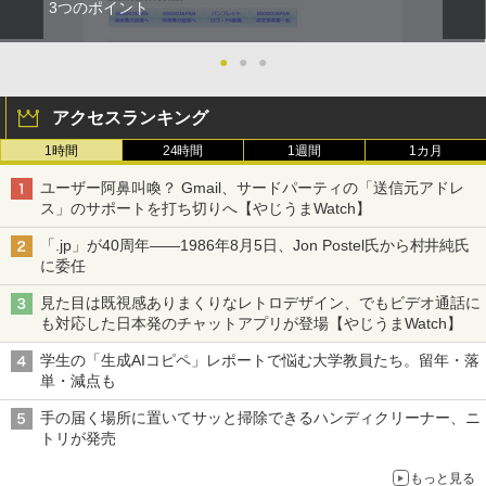
3つのポイント
●
●
●
アクセスランキング
1時間
24時間
1週間
1カ月
ユーザー阿鼻叫喚？ Gmail、サードパーティの「送信元アドレ
ス」のサポートを打ち切りへ【やじうまWatch】
「.jp」が40周年――1986年8月5日、Jon Postel氏から村井純氏
に委任
見た目は既視感ありまくりなレトロデザイン、でもビデオ通話に
も対応した日本発のチャットアプリが登場【やじうまWatch】
学生の「生成AIコピペ」レポートで悩む大学教員たち。留年・落
単・減点も
手の届く場所に置いてサッと掃除できるハンディクリーナー、ニ
トリが発売
もっと見る