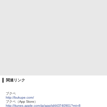
関連リンク
ブクペ
http://bukupe.com/
ブクペ（App Store）
http://itunes.apple.com/jp/app/id443740901?mt=8