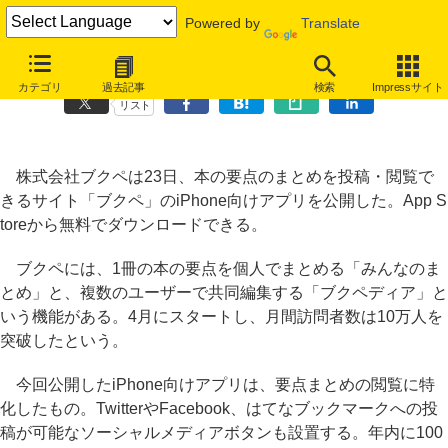
Powered by
Translate
本の要点まとめサイト「ブクペ」、閲覧専用の無料iPhoneアプリ
カテゴリ
過去記事
検索
Impressサイト
リスト
株式会社ブクペは23日、本の要点のまとめを投稿・閲覧で
きるサイト「ブクペ」のiPhone向けアプリを公開した。App S
toreから無料でダウンロードできる。
ブクペには、1冊の本の要点を個人でまとめる「みんなのま
とめ」と、複数のユーザーで共同編集する「ブクペディア」と
いう機能がある。4月にスタートし、月間訪問者数は10万人を
突破したという。
今回公開したiPhone向けアプリは、要点まとめの閲覧に特
化したもの。TwitterやFacebook、はてなブックマークへの投
稿が可能なソーシャルメディアボタンも設置する。年内に100