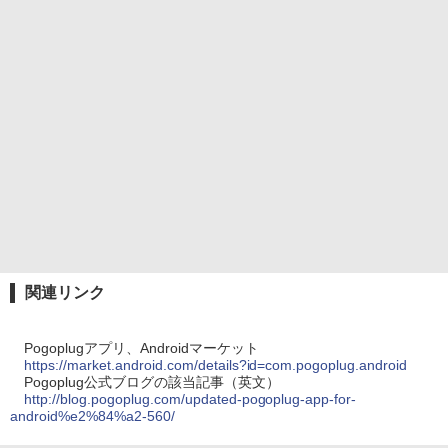
関連リンク
Pogoplugアプリ、Androidマーケット
https://market.android.com/details?id=com.pogoplug.android
Pogoplug公式ブログの該当記事（英文）
http://blog.pogoplug.com/updated-pogoplug-app-for-
android%e2%84%a2-560/