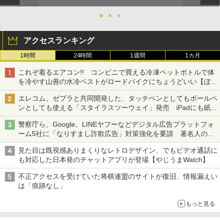
●
●
●
アクセスランキング
1時間
24時間
1週間
1カ月
これぞ着るエアコン!! コンビニで買える冷凍ペットボトルで体
を冷やす山善の水冷ベストがロードバイクにちょうどいい【ぼっ
ち・ざ・ろーど！その14】【空いた時間でなにしてる？】
エレコム、ゼブラと共同開発した、タッチペンとしてもボールペ
ンとしても使える「スタイラスツーウェイ」発売 iPadにも紙に
も、持ち替えずに書き込める
警察庁ら、Google、LINEヤフーなどデジタル広告プラットフォ
ーム5社に「なりすまし詐欺広告」対策強化を要請 著名人の写
真や映像を使った投資詐欺などへの対策として
見た目は既視感ありまくりなレトロデザイン、でもビデオ通話に
も対応した日本発のチャットアプリが登場【やじうまWatch】
不正アクセスを受けていた将棋連盟のサイトが復旧、情報漏えい
は「痕跡なし」
もっと見る