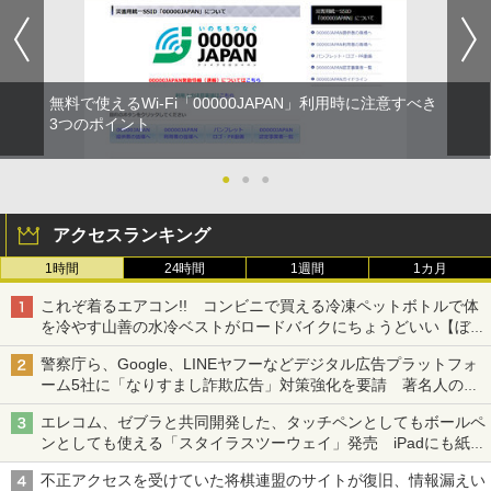
無料で使えるWi-Fi「00000JAPAN」利用時に注意すべき
3つのポイント
●
●
●
アクセスランキング
1時間
24時間
1週間
1カ月
これぞ着るエアコン!! コンビニで買える冷凍ペットボトルで体
を冷やす山善の水冷ベストがロードバイクにちょうどいい【ぼっ
ち・ざ・ろーど！その14】【空いた時間でなにしてる？】
警察庁ら、Google、LINEヤフーなどデジタル広告プラットフォ
ーム5社に「なりすまし詐欺広告」対策強化を要請 著名人の写
真や映像を使った投資詐欺などへの対策として
エレコム、ゼブラと共同開発した、タッチペンとしてもボールペ
ンとしても使える「スタイラスツーウェイ」発売 iPadにも紙に
も、持ち替えずに書き込める
不正アクセスを受けていた将棋連盟のサイトが復旧、情報漏えい