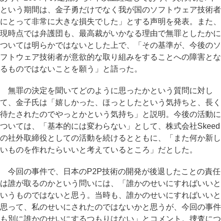
という期間は、金子勇だけでなく我が国のソフトウェア技術者
にとって非常に大きな損失でした」とする声明を発表。また、
現時点では弁護団も、最高裁がいかなる理由で無罪としたかに
ついては明らかではないとした上で、「その基準が、今後のソ
フトウェア技術者が意欲的な取り組みをすることへの障害とな
るものではないことを願う」と語った。
無罪の決定を聞いてどのように思ったかという質問に対し
て、金子氏は「嬉しかった、ほっとしたという気持ちと、長く
待たされたのでやっとかという気持ち」と説明。今後の活動に
ついては、「基本的には変わらない」として、株式会社Skeed
の社外取締役としての活動を続けるとともに、「また何か新し
いものを作れたらいいと考えているところ」だとした。
今回の事件で、日本のP2P技術の開発が後退したことの責任
は誰が取るのかという問いには、「誰かのせいにすればいいと
いうものではないと思う。当時も、誰かのせいにすればいいと
思って、私のせいにされたのではないかと思うが、今回の事件
も別に誰かのせいにするつもりはない」とコメント。捜査につ