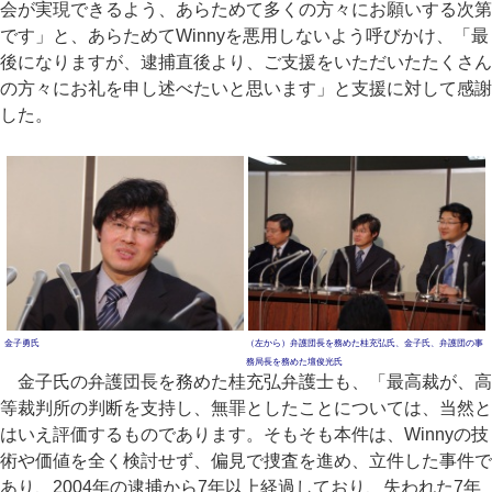
会が実現できるよう、あらためて多くの方々にお願いする次第
です」と、あらためてWinnyを悪用しないよう呼びかけ、「最
後になりますが、逮捕直後より、ご支援をいただいたたくさん
の方々にお礼を申し述べたいと思います」と支援に対して感謝
した。
金子勇氏
（左から）弁護団長を務めた桂充弘氏、金子氏、弁護団の事
務局長を務めた壇俊光氏
金子氏の弁護団長を務めた桂充弘弁護士も、「最高裁が、高
等裁判所の判断を支持し、無罪としたことについては、当然と
はいえ評価するものであります。そもそも本件は、Winnyの技
術や価値を全く検討せず、偏見で捜査を進め、立件した事件で
あり、2004年の逮捕から7年以上経過しており、失われた7年