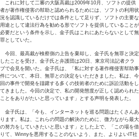
これに対して二審の大阪高裁は2009年10月、ソフトの提供
者が著作権侵害の幇助と認められるためには、ソフトの利用状
況を認識しているだけでは条件として足りず、ソフトの主要な
用途として違法行為を勧める形でソフトを提供していることが
必要だという条件を示し、金子氏はこれにあたらないとして無
罪としていた。
今回、最高裁が検察側の上告を棄却し、金子氏を無罪と決定
したことを受け、金子氏と弁護団は20日、東京司法記者クラ
ブで会見を開いた。金子氏は、「私に対する著作権侵害幇助事
件について、本日、無罪との決定をいただきました。私は、今
回の事件で開発を躊躇する多くの技術者のために訴訟活動をし
てきました。今回の決定で、私の開発態度が正しく認められた
ことをありがたいと思っています」とする声明を発表した。
金子氏は、「今も、インターネットを巡る問題はたくさんあ
ります。私は、これらの問題の解決のために、微力ながら最大
の努力をしていきたいと思います」とした上で、「この場を借
りて、Winnyを悪用することのないよう、また、よりよいIT社