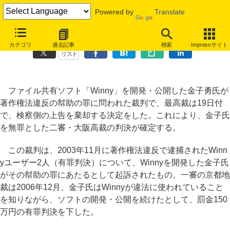
Powered by
Translate
「Winny」開発者の無罪確定へ、最高裁が検察側の上告を棄却
カテゴリ
過去記事
検索
Impressサイト
リスト
ファイル共有ソフト「Winny」を開発・公開した金子勇氏が
著作権法違反の幇助の罪に問われた裁判で、最高裁は19日付
で、検察側の上告を棄却する決定をした。これにより、金子氏
を無罪とした二審・大阪高裁の判決が確定する。
この裁判は、2003年11月に著作権法違反で逮捕されたWinn
yユーザー2人（有罪判決）について、Winnyを開発した金子氏
がその幇助の罪にあたるとして起訴されたもの。一審の京都地
裁は2006年12月、金子氏はWinnyが違法に使われていること
を知りながら、ソフトの開発・公開を続けたとして、罰金150
万円の有罪判決を下した。