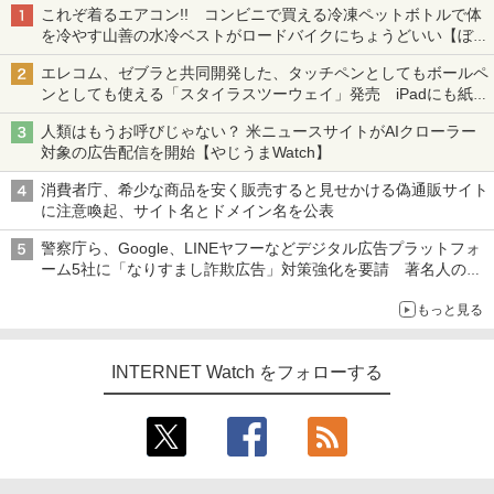
これぞ着るエアコン!! コンビニで買える冷凍ペットボトルで体
を冷やす山善の水冷ベストがロードバイクにちょうどいい【ぼっ
ち・ざ・ろーど！その14】【空いた時間でなにしてる？】
エレコム、ゼブラと共同開発した、タッチペンとしてもボールペ
ンとしても使える「スタイラスツーウェイ」発売 iPadにも紙に
も、持ち替えずに書き込める
人類はもうお呼びじゃない？ 米ニュースサイトがAIクローラー
対象の広告配信を開始【やじうまWatch】
消費者庁、希少な商品を安く販売すると見せかける偽通販サイト
に注意喚起、サイト名とドメイン名を公表
警察庁ら、Google、LINEヤフーなどデジタル広告プラットフォ
ーム5社に「なりすまし詐欺広告」対策強化を要請 著名人の写
真や映像を使った投資詐欺などへの対策として
もっと見る
INTERNET Watch をフォローする