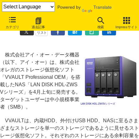
Powered by
Translate
アイ・オー、ストレージ仮想化ソフト「VVAULT」を搭載したNAS
カテゴリ
過去記事
検索
Impressサイト
リスト
株式会社アイ・オー・データ機器
（以下、アイ・オー）は、株式会社
オレガのストレージ仮想化ソフト
「VVAULT Professional OEM」を搭
載したNAS「LAN DISK HDL-ZWS
Vシリーズ」を4月上旬に発売する。
ターゲットユーザーは中小規模事業
LAN DISK HDL-ZWSVシリーズ
者（SMB）。
VVAULTは、内蔵HDD、外付けUSB HDD、NASに至るさま
ざまなストレージを単一のストレージであるように見せるスト
レージ仮想化ソフト。それぞれのストレージにある余剰容量を