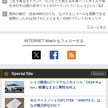
これぞ着るエアコン!! コンビニで買える冷凍ペットボトルで体
を冷やす山善の水冷ベストがロードバイクにちょうどいい【ぼっ
ち・ざ・ろーど！その14】【空いた時間でなにしてる？】
国内の銀行・信金386行のうち、なりすましメールを遮断できる
状態だったのは26.7％にとどまる～GMOブランドセキュリティ
調査
もっと見る
INTERNET Watch をフォローする
Special Site
レイズ鍛造1ピースアルミホイール「CE28 N-p
lus」軽量なままに剛性を向上
AIスマートノートのiFLYTEK「AINOTE 2」は
なぜ魅力的なのか？