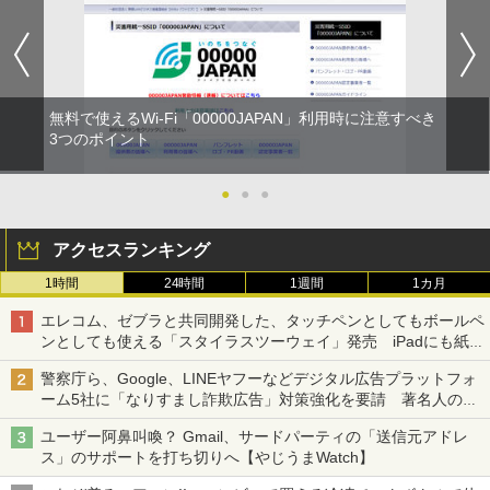
無料で使えるWi-Fi「00000JAPAN」利用時に注意すべき
3つのポイント
●
●
●
アクセスランキング
1時間
24時間
1週間
1カ月
エレコム、ゼブラと共同開発した、タッチペンとしてもボールペ
ンとしても使える「スタイラスツーウェイ」発売 iPadにも紙に
も、持ち替えずに書き込める
警察庁ら、Google、LINEヤフーなどデジタル広告プラットフォ
ーム5社に「なりすまし詐欺広告」対策強化を要請 著名人の写
真や映像を使った投資詐欺などへの対策として
ユーザー阿鼻叫喚？ Gmail、サードパーティの「送信元アドレ
ス」のサポートを打ち切りへ【やじうまWatch】