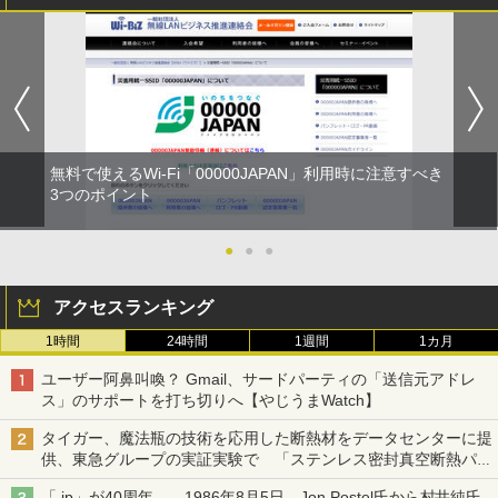
無料で使えるWi-Fi「00000JAPAN」利用時に注意すべき
3つのポイント
●
●
●
アクセスランキング
1時間
24時間
1週間
1カ月
ユーザー阿鼻叫喚？ Gmail、サードパーティの「送信元アドレ
ス」のサポートを打ち切りへ【やじうまWatch】
タイガー、魔法瓶の技術を応用した断熱材をデータセンターに提
供、東急グループの実証実験で 「ステンレス密封真空断熱パネ
ル TIVIP」
「.jp」が40周年――1986年8月5日、Jon Postel氏から村井純氏