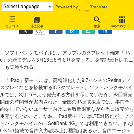
Powered by
Translate
ソフトバンク、「iPad」新モデルを16日8時に発売
カテゴリ
過去記事
検索
Impressサイト
リスト
ソフトバンクモバイルは、アップルのタブレット端末「iPa
d」の新モデルを3月16日8時より発売する。発売記念セレモニ
ーも実施される。
「iPad」新モデルは、高精細化した9.7インチのRetinaディ
スプレイなどを搭載するiOSタブレット。ソフトバンクモバイ
ルでは、3月16日より発売する方針を示していたが、今回発売
開始の時間帯が案内された。全国のiPad取扱店では、事前予
約をしていないユーザー向けにも数量限定ながら当日販売分を
用意するとのこと。なお、iPad新モデルはLTE対応だが、ソフ
トバンクモバイルの「SoftBank 4G」では利用できない。またi
OS 5.1搭載で音声入力/読み上げ機能はあるが、音声エージェ