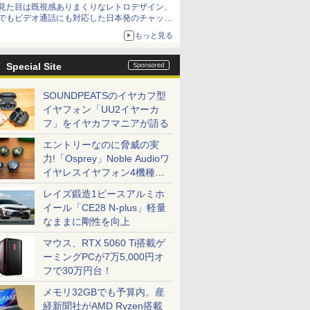
見た目は既視感ありまくりなレトロデザイン、
でもビデオ通話にも対応した日本発のチャット
アプリが登場【やじうまWatch】
もっと見る
Special Site
SOUNDPEATSのイヤカフ型
イヤフォン「UU2イヤーカ
フ」をイヤカフマニアが語る
エントリーなのに脅威の実
力!「Osprey」Noble Audioワ
イヤレスイヤフォン4機種を
一気に聴く
レイズ鍛造1ピースアルミホ
イール「CE28 N-plus」軽量
なままに剛性を向上
マウス、RTX 5060 Ti搭載ゲ
ーミングPCが7万5,000円オ
フで30万円台！
メモリ32GBでも予算内。産
経新聞社がAMD Ryzen搭載