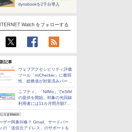
dynabookを2千台導入
NTERNET Watch をフォローする
新記事
ウェブアクセシビリティ評価
ツール「miChecker」に脆弱
性、総務省が対策済みバージ
ョンへの更新を呼び掛け
ニフティ、「NifMo」でeSIM
の提供を開始。対象の光回線
利用者には11カ月間月額770
円割引のキャンペーン
じうまWatch
ーザー阿鼻叫喚？ Gmail、サードパー
ィの「送信元アドレス」のサポートを