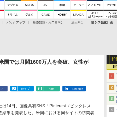
バックアップ
基礎知識・入門者向け
法人向け
情シス強化計画
者、米国では月間1600万人を突破、女性が
1
ェア
はてブ
note
LinkedIn
4日、画像共有SNS「Pinterest（ピンタレス
査結果を発表した。米国における同サイトの訪問者