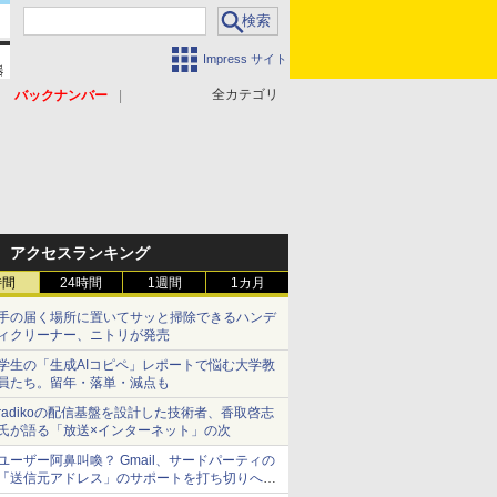
Impress サイト
全カテゴリ
バックナンバー
アクセスランキング
時間
24時間
1週間
1カ月
手の届く場所に置いてサッと掃除できるハンデ
ィクリーナー、ニトリが発売
学生の「生成AIコピペ」レポートで悩む大学教
員たち。留年・落単・減点も
radikoの配信基盤を設計した技術者、香取啓志
氏が語る「放送×インターネット」の次
ユーザー阿鼻叫喚？ Gmail、サードパーティの
「送信元アドレス」のサポートを打ち切りへ
【やじうまWatch】