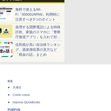
無料で使えるWi-
Fi「00000JAPAN」利用時に
注意すべき3つのポイント
急増する国際電話による特殊
詐欺、家族のスマホに「警察
庁推奨アプリ」を入れて対策
しよう！
住民税が高い自治体ランキン
グ、源泉徴収票の見方など
「税金の話」まとめ
ICE
天海社
ス
Comic curea
impress QuickBooks
PUBFUN