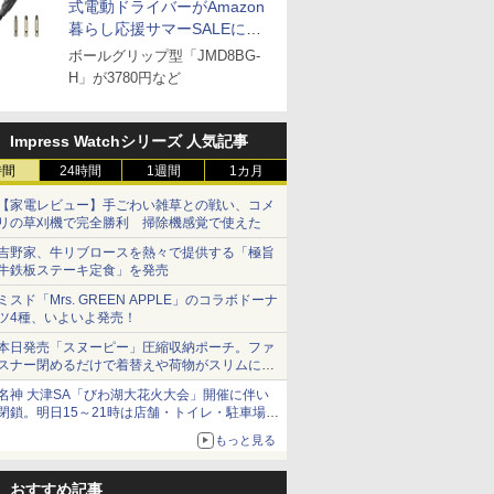
式電動ドライバーがAmazon
暮らし応援サマーSALEに登
場
ボールグリップ型「JMD8BG-
H」が3780円など
Impress Watchシリーズ 人気記事
時間
24時間
1週間
1カ月
【家電レビュー】手ごわい雑草との戦い、コメ
リの草刈機で完全勝利 掃除機感覚で使えた
吉野家、牛リブロースを熱々で提供する「極旨
牛鉄板ステーキ定食」を発売
ミスド「Mrs. GREEN APPLE」のコラボドーナ
ツ4種、いよいよ発売！
本日発売「スヌーピー」圧縮収納ポーチ。ファ
スナー閉めるだけで着替えや荷物がスリムにま
とまる
名神 大津SA「びわ湖大花火大会」開催に伴い
閉鎖。明日15～21時は店舗・トイレ・駐車場の
利用不可
もっと見る
おすすめ記事