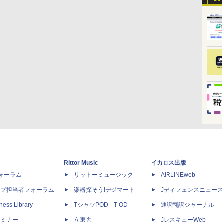
Rittor Music
イカロス出版
dフォーラム
リットーミュージック
AIRLINEweb
ップ担当者フォーラム
楽器探そう!デジマート
Jディフェンスニュー
ness Library
TシャツPOD T-OD
通訳翻訳ジャーナル
セミナー
立東舎
JレスキューWeb