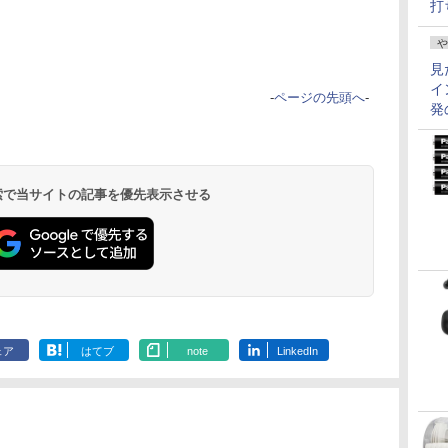
打
や
見
イ
-
ページの先頭へ
-
発
 検索で当サイトの記事を優先表示させる
ェア
はてブ
note
LinkedIn