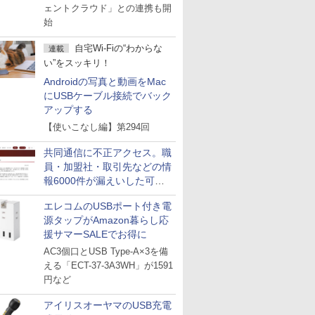
ェントクラウド」との連携も開
始
自宅Wi-Fiの“わからな
連載
い”をスッキリ！
Androidの写真と動画をMac
にUSBケーブル接続でバック
アップする
【使いこなし編】第294回
共同通信に不正アクセス。職
員・加盟社・取引先などの情
報6000件が漏えいした可能
性
エレコムのUSBポート付き電
源タップがAmazon暮らし応
援サマーSALEでお得に
AC3個口とUSB Type-A×3を備
える「ECT-37-3A3WH」が1591
円など
アイリスオーヤマのUSB充電