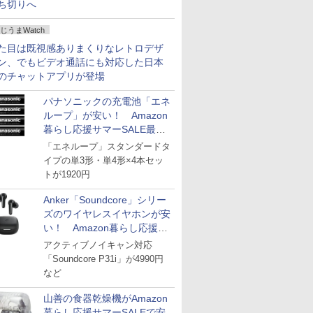
ち切りへ
じうまWatch
た目は既視感ありまくりなレトロデザ
ン、でもビデオ通話にも対応した日本
のチャットアプリが登場
パナソニックの充電池「エネ
ループ」が安い！ Amazon
暮らし応援サマーSALE最終
日
「エネループ」スタンダードタ
イプの単3形・単4形×4本セッ
トが1920円
Anker「Soundcore」シリー
ズのワイヤレスイヤホンが安
い！ Amazon暮らし応援サ
マーSALE
アクティブノイキャン対応
「Soundcore P31i」が4990円
など
山善の食器乾燥機がAmazon
暮らし応援サマーSALEで安