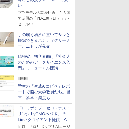
い！
プラモデルの乾燥用途にも人気
で話題の「YD-180（LH）」が
セール中
手の届く場所に置いてサッと
掃除できるハンディクリーナ
ー、ニトリが発売
総務省、初学者向け「社会人
のためのデータサイエンス入
門」リニューアル開講
特集
学生の「生成AIコピペ」レポ
ートで悩む大学教員たち。留
年・落単・減点も
「ロリポップ！ゼロトラスト
リンク byGMOペパボ」で
Linuxクライアント提供、AI
エージェントの接続が容易に
同時に「ロリポップ！AIエージ