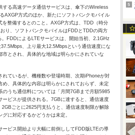
る高速データ通信サービスは、傘下のWireless
）が整備するAXGP方式のほか、新たにソフトバンクモバイル
式を整備するとのこと。AXGP方式は、TDD（時分
ており、ソフトバンクモバイルはFDDとTDDの両方
。FDDによるLTEサービスは、開始当初、2.1GHz
7.5Mbps、上り最大12.5Mbpsという通信速度にな
都市とされ、具体的な地域は明らかにされていな
ているが、機種数や登場時期、次期iPhoneが対
含め、具体的な内容は明らかにされておらず、未定
のうち通信料については「月間7GBまで月額5985
サービスが提供される。7GBに達すると、通信速度
が、2GBごとに2625円支払うと、通信速度制限が解除
ングに対応するかどうかは未定。
ービス開始より大幅に前倒ししてFDD版LTEの導