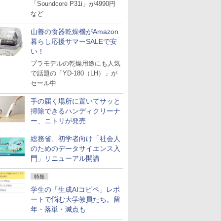
「Soundcore P31i」が4990円
など
山善の食器乾燥機がAmazon
暮らし応援サマーSALEで安
い！
プラモデルの乾燥用途にも人気
で話題の「YD-180（LH）」が
セール中
手の届く場所に置いてサッと
掃除できるハンディクリーナ
ー、ニトリが発売
総務省、初学者向け「社会人
のためのデータサイエンス入
門」リニューアル開講
特集
学生の「生成AIコピペ」レポ
ートで悩む大学教員たち。留
年・落単・減点も