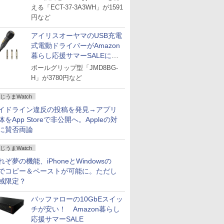
える「ECT-37-3A3WH」が1591
円など
アイリスオーヤマのUSB充電
式電動ドライバーがAmazon
暮らし応援サマーSALEに登
場
ボールグリップ型「JMD8BG-
H」が3780円など
じうまWatch
イドライン違反の投稿を発見→アプリ
体をApp Storeで非公開へ。Appleの対
に賛否両論
じうまWatch
れぞ夢の機能、iPhoneとWindowsの
でコピー＆ペーストが可能に。ただし
域限定？
バッファローの10GbEスイッ
チが安い！ Amazon暮らし
応援サマーSALE