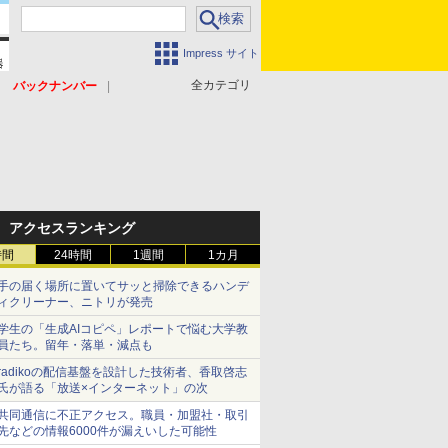
Impress サイト
全カテゴリ
バックナンバー
アクセスランキング
時間
24時間
1週間
1カ月
手の届く場所に置いてサッと掃除できるハンデ
ィクリーナー、ニトリが発売
学生の「生成AIコピペ」レポートで悩む大学教
員たち。留年・落単・減点も
radikoの配信基盤を設計した技術者、香取啓志
氏が語る「放送×インターネット」の次
共同通信に不正アクセス。職員・加盟社・取引
先などの情報6000件が漏えいした可能性