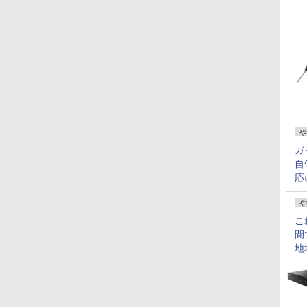
や
ガ
自
応
や
こ
間
地