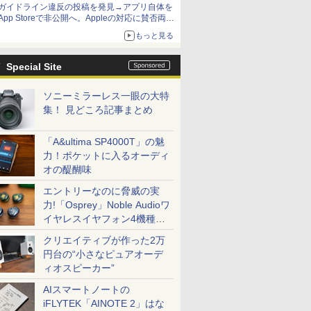
ガイドライン違反の投稿を発見→アプリ自体を
App Storeで非公開へ。Appleの対応に賛否両論
【やじうまWatch】
もっと見る
Special Site
ソニーミラーレス一眼の大特
集！ 見どころ記事まとめ
「A&ultima SP4000T」の魅
力！ポケットに入るオーディ
オの醍醐味
エントリーなのに脅威の実
力!「Osprey」Noble Audioワ
イヤレスイヤフォン4機種を
一気に聴く
クリエイティブが作った2万
円台の“小さなピュアオーデ
ィオスピーカー”
AIスマートノートの
iFLYTEK「AINOTE 2」はな