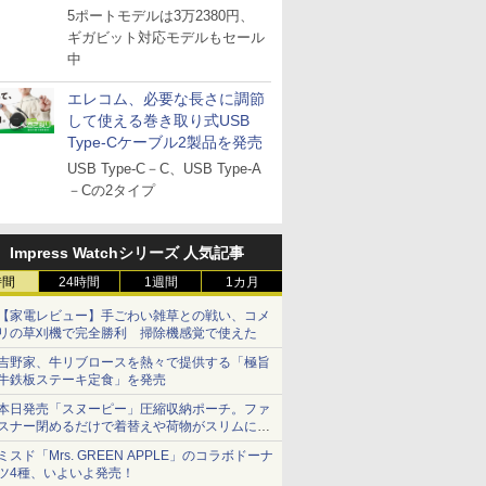
5ポートモデルは3万2380円、
ギガビット対応モデルもセール
中
エレコム、必要な長さに調節
して使える巻き取り式USB
Type-Cケーブル2製品を発売
USB Type-C－C、USB Type-A
－Cの2タイプ
Impress Watchシリーズ 人気記事
時間
24時間
1週間
1カ月
【家電レビュー】手ごわい雑草との戦い、コメ
リの草刈機で完全勝利 掃除機感覚で使えた
吉野家、牛リブロースを熱々で提供する「極旨
牛鉄板ステーキ定食」を発売
本日発売「スヌーピー」圧縮収納ポーチ。ファ
スナー閉めるだけで着替えや荷物がスリムにま
とまる
ミスド「Mrs. GREEN APPLE」のコラボドーナ
ツ4種、いよいよ発売！