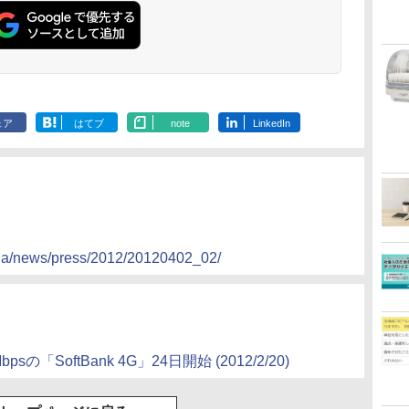
ェア
はてブ
note
LinkedIn
p/ja/news/press/2012/20120402_02/
「SoftBank 4G」24日開始 (2012/2/20)