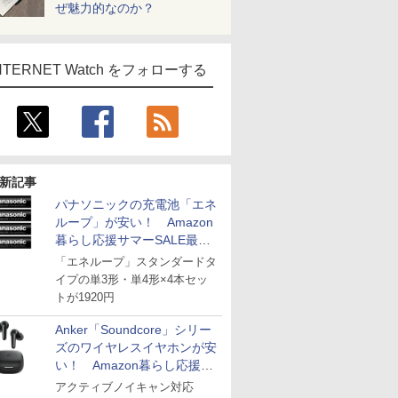
ぜ魅力的なのか？
NTERNET Watch をフォローする
新記事
パナソニックの充電池「エネ
ループ」が安い！ Amazon
暮らし応援サマーSALE最終
日
「エネループ」スタンダードタ
イプの単3形・単4形×4本セッ
トが1920円
Anker「Soundcore」シリー
ズのワイヤレスイヤホンが安
い！ Amazon暮らし応援サ
マーSALE
アクティブノイキャン対応