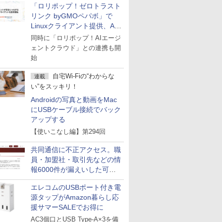
「ロリポップ！ゼロトラスト
リンク byGMOペパボ」で
Linuxクライアント提供、AI
エージェントの接続が容易に
同時に「ロリポップ！AIエージ
ェントクラウド」との連携も開
始
自宅Wi-Fiの“わからな
連載
い”をスッキリ！
Androidの写真と動画をMac
にUSBケーブル接続でバック
アップする
【使いこなし編】第294回
共同通信に不正アクセス。職
員・加盟社・取引先などの情
報6000件が漏えいした可能
性
エレコムのUSBポート付き電
源タップがAmazon暮らし応
援サマーSALEでお得に
AC3個口とUSB Type-A×3を備