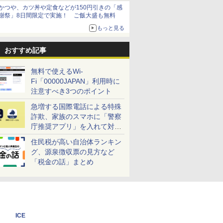
かつや、カツ丼や定食などが150円引きの「感
謝祭」8日間限定で実施！ ご飯大盛も無料
もっと見る
おすすめ記事
無料で使えるWi-
Fi「00000JAPAN」利用時に
注意すべき3つのポイント
急増する国際電話による特殊
詐欺、家族のスマホに「警察
庁推奨アプリ」を入れて対策
しよう！
住民税が高い自治体ランキン
グ、源泉徴収票の見方など
「税金の話」まとめ
ICE