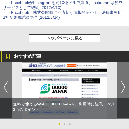
・
FacebookがInstagramを約10億ドルで買収、Instagramは独立
サービスとして継続 (2012/4/10)
・
Facebook、株式公開時に不適切な情報開示か？ 法律事務所
2社が集団訴訟準備 (2012/5/24)
トップページに戻る
おすすめ記事
無料で使えるWi-Fi「00000JAPAN」利用時に注意すべき
3つのポイント
●
●
●