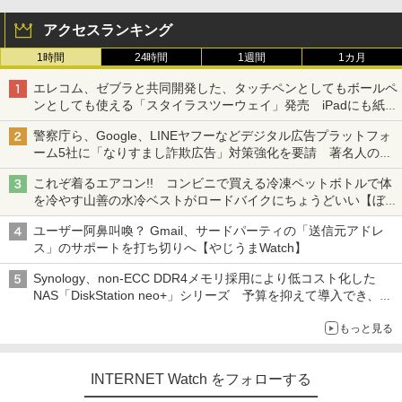
アクセスランキング
1時間
24時間
1週間
1カ月
エレコム、ゼブラと共同開発した、タッチペンとしてもボールペ
ンとしても使える「スタイラスツーウェイ」発売 iPadにも紙に
も、持ち替えずに書き込める
警察庁ら、Google、LINEヤフーなどデジタル広告プラットフォ
ーム5社に「なりすまし詐欺広告」対策強化を要請 著名人の写
真や映像を使った投資詐欺などへの対策として
これぞ着るエアコン!! コンビニで買える冷凍ペットボトルで体
を冷やす山善の水冷ベストがロードバイクにちょうどいい【ぼっ
ち・ざ・ろーど！その14】【空いた時間でなにしてる？】
ユーザー阿鼻叫喚？ Gmail、サードパーティの「送信元アドレ
ス」のサポートを打ち切りへ【やじうまWatch】
Synology、non-ECC DDR4メモリ採用により低コスト化した
NAS「DiskStation neo+」シリーズ 予算を抑えて導入でき、
ECCメモリへのアップグレードも可能
もっと見る
INTERNET Watch をフォローする