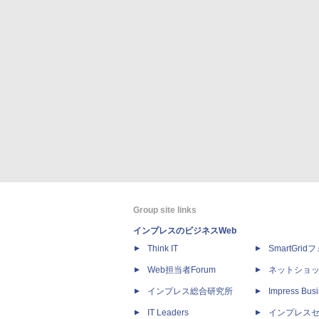
Group site links
インプレスのビジネスWeb
Think IT
SmartGri
Web担当者Forum
ネットショ
インプレス総合研究所
Impress Busi
IT Leaders
インプレス