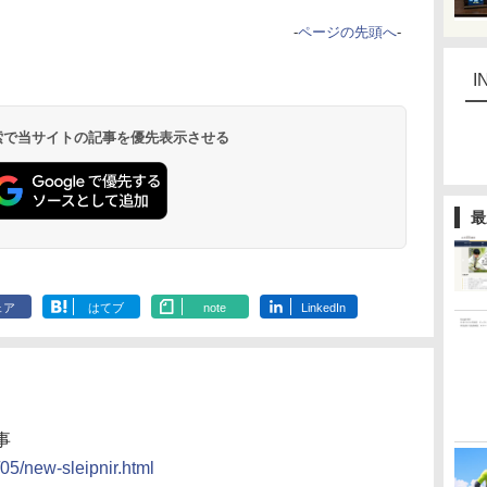
-
ページの先頭へ
-
I
 検索で当サイトの記事を優先表示させる
最
ェア
はてブ
note
LinkedIn
事
/05/new-sleipnir.html