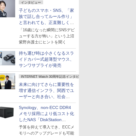
インタビュー
子どものスマホ・SNS、「家
族で話し合ってルール作り」
と言われても、正直難しくな
いですか？
「16歳になった瞬間にSNSデビ
ューする方が怖い」という上沼
紫野弁護士にヒントを聞く
持ち運び時は小さくなるスラ
イドカバー式超薄型マウス、
サンワサプライが発売
INTERNET Watch 30周年記念インタビュー
未来に向けてさらに重要性を
増す通信インフラ、関西でユ
ーザーと向き合い、社会
の“あたらしい”を起動し続け
Synology、non-ECC DDR4
る～オプテージ
メモリ採用により低コスト化
したNAS「DiskStation
neo+」シリーズ
予算を抑えて導入でき、ECCメ
モリへのアップグレードも可能