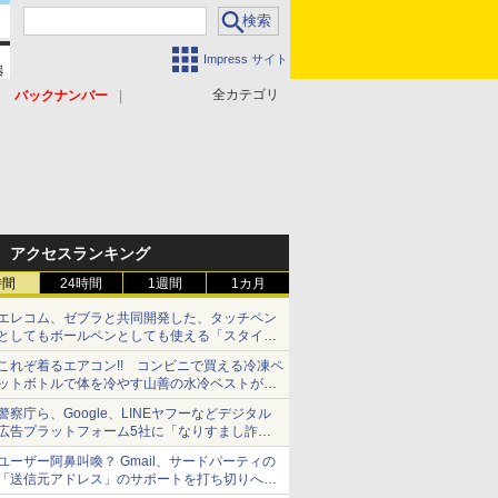
Impress サイト
全カテゴリ
バックナンバー
アクセスランキング
時間
24時間
1週間
1カ月
エレコム、ゼブラと共同開発した、タッチペン
としてもボールペンとしても使える「スタイラ
スツーウェイ」発売 iPadにも紙にも、持ち替
これぞ着るエアコン!! コンビニで買える冷凍ペ
えずに書き込める
ットボトルで体を冷やす山善の水冷ベストがロ
ードバイクにちょうどいい【ぼっち・ざ・ろー
警察庁ら、Google、LINEヤフーなどデジタル
ど！その14】【空いた時間でなにしてる？】
広告プラットフォーム5社に「なりすまし詐欺
広告」対策強化を要請 著名人の写真や映像を
ユーザー阿鼻叫喚？ Gmail、サードパーティの
使った投資詐欺などへの対策として
「送信元アドレス」のサポートを打ち切りへ
【やじうまWatch】