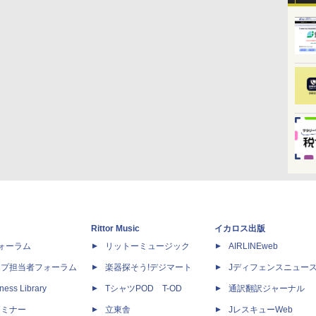
Rittor Music
イカロス出版
dフォーラム
リットーミュージック
AIRLINEweb
ップ担当者フォーラム
楽器探そう!デジマート
Jディフェンスニュー
ness Library
TシャツPOD T-OD
通訳翻訳ジャーナル
セミナー
立東舎
JレスキューWeb