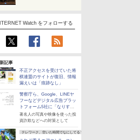
NTERNET Watch をフォローする
新記事
不正アクセスを受けていた将
棋連盟のサイトが復旧、情報
漏えいは「痕跡なし」
警察庁ら、Google、LINEヤ
フーなどデジタル広告プラッ
トフォーム5社に「なりすま
し詐欺広告」対策強化を要請
著名人の写真や映像を使った投
資詐欺などへの対策として
テレワーク、空いた時間でなにしてる？