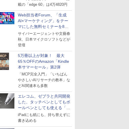
載の「edge 60」は4万4820円
Web担当者Forum、「生成
AI×マーケティング」をテー
マにした無料セミナーを8月
27日にオンライン開催
サイバーエージェントや文藝春
秋、日本マイクロソフトなどが
登壇
5万冊以上が対象！ 最大
65％OFFのAmazon「Kindle
本サマーセール」第2弾
「MCP完全入門」「いちばん
やさしいAIリサーチの教本」な
どAI関連本も多数
エレコム、ゼブラと共同開発
した、タッチペンとしてもボ
ールペンとしても使える「ス
タイラスツーウェイ」発売
iPadにも紙にも、持ち替えずに
書き込める