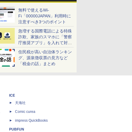
無料で使えるWi-
Fi「00000JAPAN」利用時に
注意すべき3つのポイント
急増する国際電話による特殊
詐欺、家族のスマホに「警察
庁推奨アプリ」を入れて対策
しよう！
住民税が高い自治体ランキン
グ、源泉徴収票の見方など
「税金の話」まとめ
ICE
天海社
ス
Comic curea
impress QuickBooks
PUBFUN