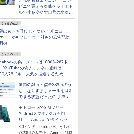
これぞ着るエアコン!! コン
ビニで買える冷凍ペットボト
ルで体を冷やす山善の水冷ベ
ストがロードバイクにちょう
じうまWatch
どいい【ぼっち・ざ・ろー
ど！その14】
類はもうお呼びじゃない？ 米ニュー
サイトがAIクローラー対象の広告配信
開始
じうまWatch
acebookの偽コメントは1000件287ド
、YouTubeの偽チャンネル登録は
000人78ドル…人気を捏造するための
格リストが公開中
国内の銀行・信金386行のう
ち、なりすましメールを遮断
できる状態だったのは26.7％
にとどまる～GMOブランド
モトローラのSIMフリー
セキュリティ調査
Androidスマホが2万円切
り！ Amazonでタイムセー
ル
6.9インチ「moto g06」が1万
7820円で販売中。Android 16搭