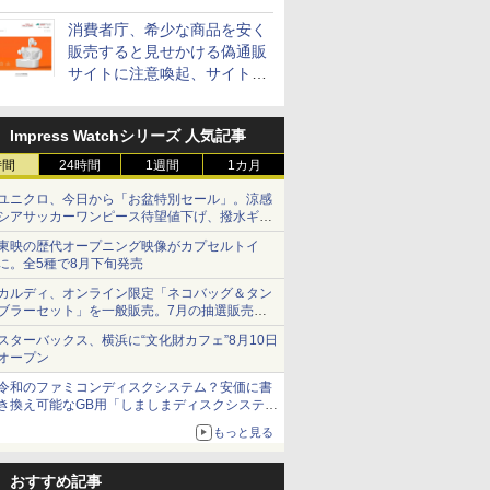
消費者庁、希少な商品を安く
販売すると見せかける偽通販
サイトに注意喚起、サイト名
とドメイン名を公表
Impress Watchシリーズ 人気記事
時間
24時間
1週間
1カ月
ユニクロ、今日から「お盆特別セール」。涼感
シアサッカーワンピース待望値下げ、撥水ギア
ショーツは1990円に
東映の歴代オープニング映像がカプセルトイ
に。全5種で8月下旬発売
カルディ、オンライン限定「ネコバッグ＆タン
ブラーセット」を一般販売。7月の抽選販売の
当選無効分
スターバックス、横浜に“文化財カフェ”8月10日
オープン
令和のファミコンディスクシステム？安価に書
き換え可能なGB用「しましまディスクシステ
ム」
もっと見る
おすすめ記事