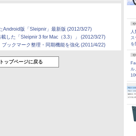
や
id版「Sleipnir」最新版 (2012/3/27)
人
した「Sleipnir 3 for Mac（3.3）」 (2012/3/27)
ス
を
開、ブックマーク整理・同期機能を強化 (2011/4/22)
や
トップページに戻る
F
ル
1
価