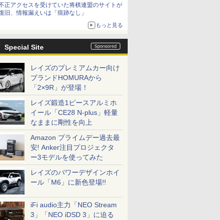
不正アクセスを受けていた将棋連盟のサイトが
復旧、情報漏えいは「痕跡なし」
もっと見る
Special Site
レイズのプレミアムカー向け
ブランドHOMURAから
「2×9R」が登場！
レイズ鍛造1ピースアルミホ
イール「CE28 N-plus」軽量
なままに剛性を向上
Amazon プライムデー過去最
安! Anker注目プロジェクタ
ー3モデルを使ってみた
レイズのパワーデザインホイ
ール「M6」に新色登場!!
iFi audio主力「NEO Stream
3」「NEO iDSD 3」に迫る