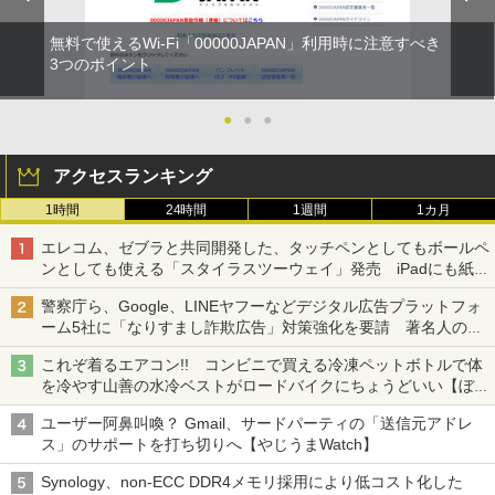
無料で使えるWi-Fi「00000JAPAN」利用時に注意すべき
3つのポイント
●
●
●
アクセスランキング
1時間
24時間
1週間
1カ月
エレコム、ゼブラと共同開発した、タッチペンとしてもボールペ
ンとしても使える「スタイラスツーウェイ」発売 iPadにも紙に
も、持ち替えずに書き込める
警察庁ら、Google、LINEヤフーなどデジタル広告プラットフォ
ーム5社に「なりすまし詐欺広告」対策強化を要請 著名人の写
真や映像を使った投資詐欺などへの対策として
これぞ着るエアコン!! コンビニで買える冷凍ペットボトルで体
を冷やす山善の水冷ベストがロードバイクにちょうどいい【ぼっ
ち・ざ・ろーど！その14】【空いた時間でなにしてる？】
ユーザー阿鼻叫喚？ Gmail、サードパーティの「送信元アドレ
ス」のサポートを打ち切りへ【やじうまWatch】
Synology、non-ECC DDR4メモリ採用により低コスト化した