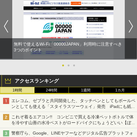
無料で使えるWi-Fi「00000JAPAN」利用時に注意すべき
3つのポイント
●
●
●
アクセスランキング
1時間
24時間
1週間
1カ月
エレコム、ゼブラと共同開発した、タッチペンとしてもボールペ
ンとしても使える「スタイラスツーウェイ」発売 iPadにも紙に
も、持ち替えずに書き込める
これぞ着るエアコン!! コンビニで買える冷凍ペットボトルで体
を冷やす山善の水冷ベストがロードバイクにちょうどいい【ぼっ
ち・ざ・ろーど！その14】【空いた時間でなにしてる？】
警察庁ら、Google、LINEヤフーなどデジタル広告プラットフォ