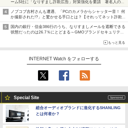
ーム5社に「なりすまし詐欺広告」対策強化を要請 著名人の写
真や映像を使った投資詐欺などへの対策として
ノブコブ吉村さんも遭遇、「PCのカメラからシャッター音！ 何
か撮影された!?」と驚かせる手口とは？【それってネット詐欺で
すよ！】
国内の銀行・信金386行のうち、なりすましメールを遮断できる
状態だったのは26.7％にとどまる～GMOブランドセキュリティ
調査
もっと見る
INTERNET Watch をフォローする
Special Site
総合オーディオブランドに進化するSHANLING
とは何者か？