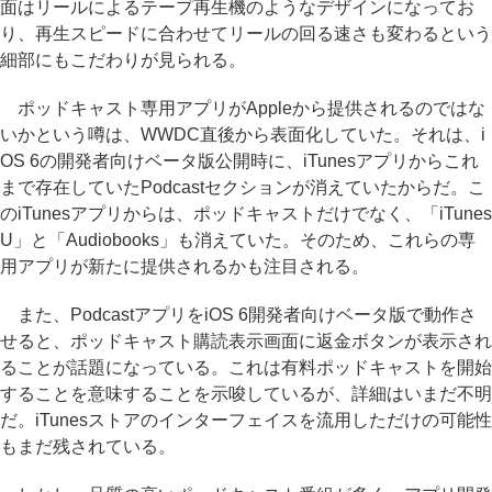
面はリールによるテープ再生機のようなデザインになってお
り、再生スピードに合わせてリールの回る速さも変わるという
細部にもこだわりが見られる。
ポッドキャスト専用アプリがAppleから提供されるのではな
いかという噂は、WWDC直後から表面化していた。それは、i
OS 6の開発者向けベータ版公開時に、iTunesアプリからこれ
まで存在していたPodcastセクションが消えていたからだ。こ
のiTunesアプリからは、ポッドキャストだけでなく、「iTunes
U」と「Audiobooks」も消えていた。そのため、これらの専
用アプリが新たに提供されるかも注目される。
また、PodcastアプリをiOS 6開発者向けベータ版で動作さ
せると、ポッドキャスト購読表示画面に返金ボタンが表示され
ることが話題になっている。これは有料ポッドキャストを開始
することを意味することを示唆しているが、詳細はいまだ不明
だ。iTunesストアのインターフェイスを流用しただけの可能性
もまだ残されている。