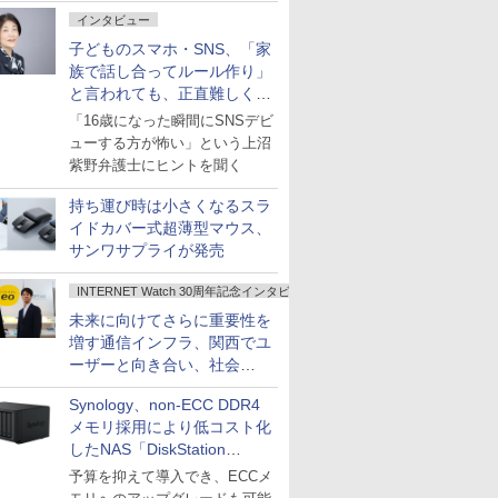
インタビュー
子どものスマホ・SNS、「家
族で話し合ってルール作り」
と言われても、正直難しくな
いですか？
「16歳になった瞬間にSNSデビ
ューする方が怖い」という上沼
紫野弁護士にヒントを聞く
持ち運び時は小さくなるスラ
イドカバー式超薄型マウス、
サンワサプライが発売
INTERNET Watch 30周年記念インタビュー
未来に向けてさらに重要性を
増す通信インフラ、関西でユ
ーザーと向き合い、社会
の“あたらしい”を起動し続け
Synology、non-ECC DDR4
る～オプテージ
メモリ採用により低コスト化
したNAS「DiskStation
neo+」シリーズ
予算を抑えて導入でき、ECCメ