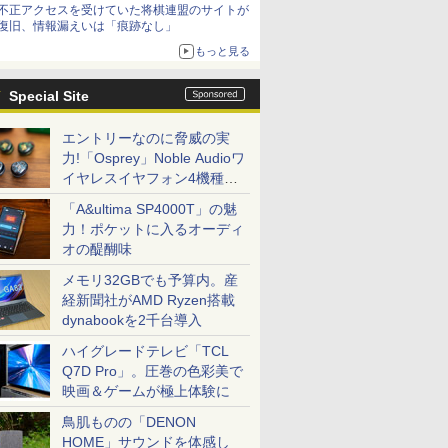
不正アクセスを受けていた将棋連盟のサイトが
復旧、情報漏えいは「痕跡なし」
もっと見る
Special Site
エントリーなのに脅威の実
力!「Osprey」Noble Audioワ
イヤレスイヤフォン4機種を
一気に聴く
「A&ultima SP4000T」の魅
力！ポケットに入るオーディ
オの醍醐味
メモリ32GBでも予算内。産
経新聞社がAMD Ryzen搭載
dynabookを2千台導入
ハイグレードテレビ「TCL
Q7D Pro」。圧巻の色彩美で
映画＆ゲームが極上体験に
鳥肌ものの「DENON
HOME」サウンドを体感し