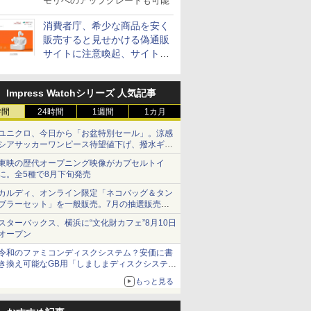
モリへのアップグレードも可能
消費者庁、希少な商品を安く
販売すると見せかける偽通販
サイトに注意喚起、サイト名
とドメイン名を公表
Impress Watchシリーズ 人気記事
時間
24時間
1週間
1カ月
ユニクロ、今日から「お盆特別セール」。涼感
シアサッカーワンピース待望値下げ、撥水ギア
ショーツは1990円に
東映の歴代オープニング映像がカプセルトイ
に。全5種で8月下旬発売
カルディ、オンライン限定「ネコバッグ＆タン
ブラーセット」を一般販売。7月の抽選販売の
当選無効分
スターバックス、横浜に“文化財カフェ”8月10日
オープン
令和のファミコンディスクシステム？安価に書
き換え可能なGB用「しましまディスクシステ
ム」
もっと見る