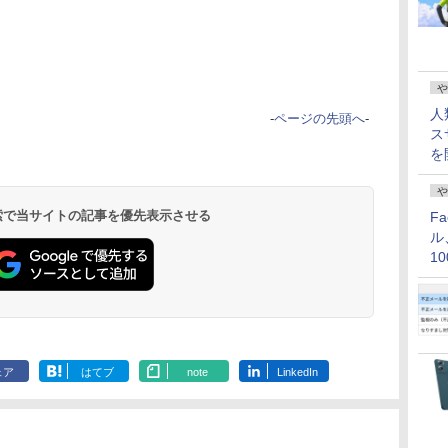
や
人
-
ページの先頭へ
-
ス
を
や
 検索で当サイトの記事を優先表示させる
F
ル
1
価
ェア
はてブ
note
LinkedIn