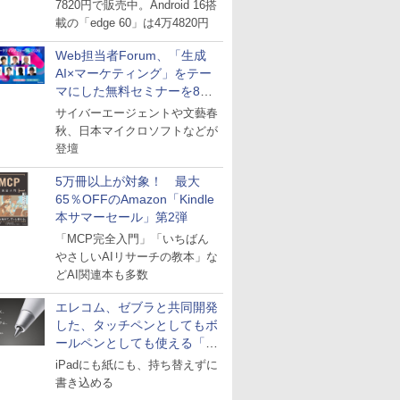
7820円で販売中。Android 16搭
載の「edge 60」は4万4820円
Web担当者Forum、「生成
AI×マーケティング」をテー
マにした無料セミナーを8月
27日にオンライン開催
サイバーエージェントや文藝春
秋、日本マイクロソフトなどが
登壇
5万冊以上が対象！ 最大
65％OFFのAmazon「Kindle
本サマーセール」第2弾
「MCP完全入門」「いちばん
やさしいAIリサーチの教本」な
どAI関連本も多数
エレコム、ゼブラと共同開発
した、タッチペンとしてもボ
ールペンとしても使える「ス
タイラスツーウェイ」発売
iPadにも紙にも、持ち替えずに
書き込める