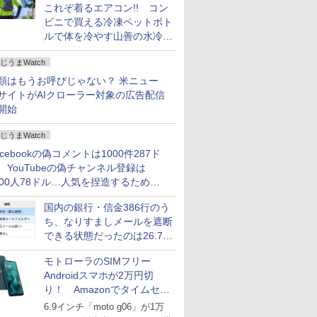
これぞ着るエアコン!! コン
ビニで買える冷凍ペットボト
ルで体を冷やす山善の水冷ベ
ストがロードバイクにちょう
じうまWatch
どいい【ぼっち・ざ・ろー
ど！その14】
類はもうお呼びじゃない？ 米ニュー
サイトがAIクローラー対象の広告配信
開始
じうまWatch
acebookの偽コメントは1000件287ド
、YouTubeの偽チャンネル登録は
000人78ドル…人気を捏造するための
格リストが公開中
国内の銀行・信金386行のう
ち、なりすましメールを遮断
できる状態だったのは26.7％
にとどまる～GMOブランド
モトローラのSIMフリー
セキュリティ調査
Androidスマホが2万円切
り！ Amazonでタイムセー
ル
6.9インチ「moto g06」が1万