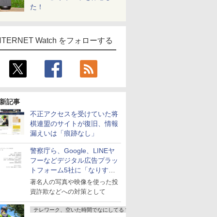
た！
NTERNET Watch をフォローする
新記事
不正アクセスを受けていた将
棋連盟のサイトが復旧、情報
漏えいは「痕跡なし」
警察庁ら、Google、LINEヤ
フーなどデジタル広告プラッ
トフォーム5社に「なりすま
し詐欺広告」対策強化を要請
著名人の写真や映像を使った投
資詐欺などへの対策として
テレワーク、空いた時間でなにしてる？