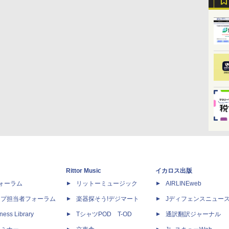
Rittor Music
イカロス出版
dフォーラム
リットーミュージック
AIRLINEweb
ップ担当者フォーラム
楽器探そう!デジマート
Jディフェンスニュー
ness Library
TシャツPOD T-OD
通訳翻訳ジャーナル