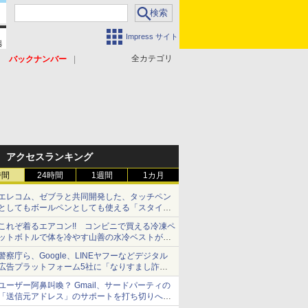
Impress サイト
全カテゴリ
バックナンバー
アクセスランキング
時間
24時間
1週間
1カ月
エレコム、ゼブラと共同開発した、タッチペン
としてもボールペンとしても使える「スタイラ
スツーウェイ」発売 iPadにも紙にも、持ち替
これぞ着るエアコン!! コンビニで買える冷凍ペ
えずに書き込める
ットボトルで体を冷やす山善の水冷ベストがロ
ードバイクにちょうどいい【ぼっち・ざ・ろー
警察庁ら、Google、LINEヤフーなどデジタル
ど！その14】【空いた時間でなにしてる？】
広告プラットフォーム5社に「なりすまし詐欺
広告」対策強化を要請 著名人の写真や映像を
ユーザー阿鼻叫喚？ Gmail、サードパーティの
使った投資詐欺などへの対策として
「送信元アドレス」のサポートを打ち切りへ
【やじうまWatch】