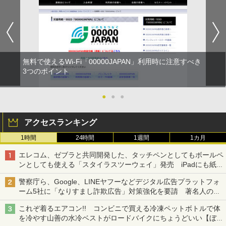
無料で使えるWi-Fi「00000JAPAN」利用時に注意すべき
3つのポイント
●
●
●
アクセスランキング
1時間
24時間
1週間
1カ月
エレコム、ゼブラと共同開発した、タッチペンとしてもボールペ
ンとしても使える「スタイラスツーウェイ」発売 iPadにも紙に
も、持ち替えずに書き込める
警察庁ら、Google、LINEヤフーなどデジタル広告プラットフォ
ーム5社に「なりすまし詐欺広告」対策強化を要請 著名人の写
真や映像を使った投資詐欺などへの対策として
これぞ着るエアコン!! コンビニで買える冷凍ペットボトルで体
を冷やす山善の水冷ベストがロードバイクにちょうどいい【ぼっ