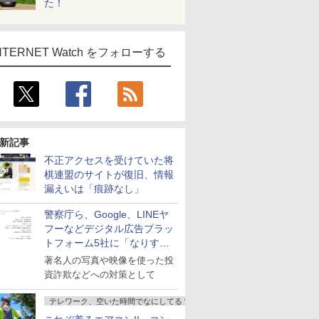
た！
NTERNET Watch をフォローする
新記事
不正アクセスを受けていた将
棋連盟のサイトが復旧、情報
漏えいは「痕跡なし」
警察庁ら、Google、LINEヤ
フーなどデジタル広告プラッ
トフォーム5社に「なりすま
し詐欺広告」対策強化を要請
著名人の写真や映像を使った投
資詐欺などへの対策として
テレワーク、空いた時間でなにしてる？