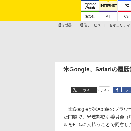
通信機器
通信サービス
セキュリティ
技術動向
米Google、Safariの
ポスト
リスト
シ
米Googleが米Appleのブラウ
た問題で、米連邦取引委員会（FT
ルをFTCに支払うことで同意し