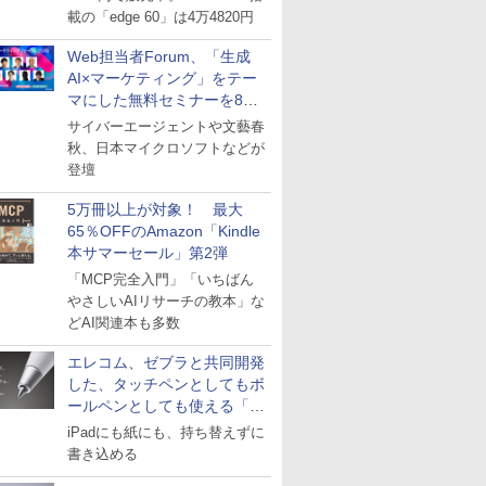
載の「edge 60」は4万4820円
Web担当者Forum、「生成
AI×マーケティング」をテー
マにした無料セミナーを8月
27日にオンライン開催
サイバーエージェントや文藝春
秋、日本マイクロソフトなどが
登壇
5万冊以上が対象！ 最大
65％OFFのAmazon「Kindle
本サマーセール」第2弾
「MCP完全入門」「いちばん
やさしいAIリサーチの教本」な
どAI関連本も多数
エレコム、ゼブラと共同開発
した、タッチペンとしてもボ
ールペンとしても使える「ス
タイラスツーウェイ」発売
iPadにも紙にも、持ち替えずに
書き込める