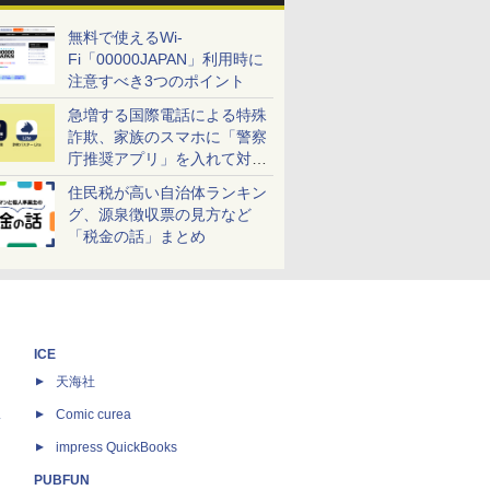
無料で使えるWi-
Fi「00000JAPAN」利用時に
注意すべき3つのポイント
急増する国際電話による特殊
詐欺、家族のスマホに「警察
庁推奨アプリ」を入れて対策
しよう！
住民税が高い自治体ランキン
グ、源泉徴収票の見方など
「税金の話」まとめ
ICE
天海社
ス
Comic curea
impress QuickBooks
PUBFUN