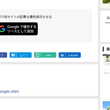
 検索で当サイトの記事を優先表示させる
I
最
ェア
はてブ
note
LinkedIn
google.shtm