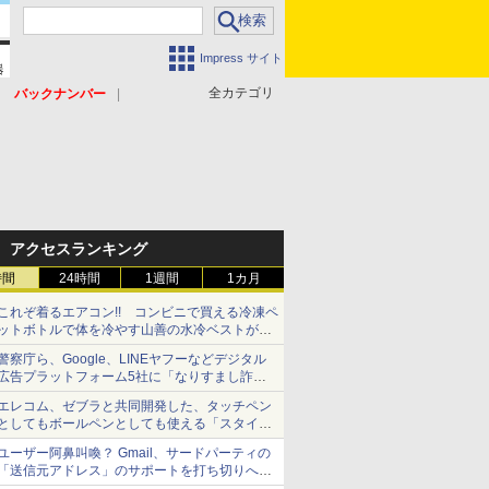
Impress サイト
全カテゴリ
バックナンバー
アクセスランキング
時間
24時間
1週間
1カ月
これぞ着るエアコン!! コンビニで買える冷凍ペ
ットボトルで体を冷やす山善の水冷ベストがロ
ードバイクにちょうどいい【ぼっち・ざ・ろー
警察庁ら、Google、LINEヤフーなどデジタル
ど！その14】【空いた時間でなにしてる？】
広告プラットフォーム5社に「なりすまし詐欺
広告」対策強化を要請 著名人の写真や映像を
エレコム、ゼブラと共同開発した、タッチペン
使った投資詐欺などへの対策として
としてもボールペンとしても使える「スタイラ
スツーウェイ」発売 iPadにも紙にも、持ち替
ユーザー阿鼻叫喚？ Gmail、サードパーティの
えずに書き込める
「送信元アドレス」のサポートを打ち切りへ
【やじうまWatch】