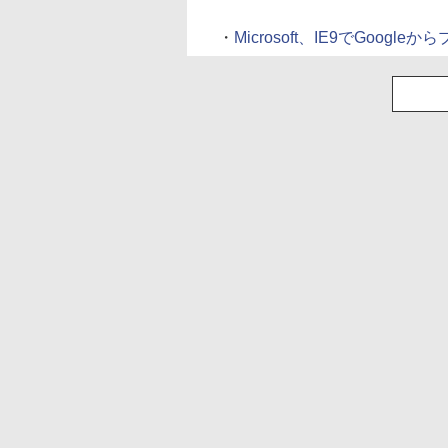
・
Microsoft、IE9でGoogle