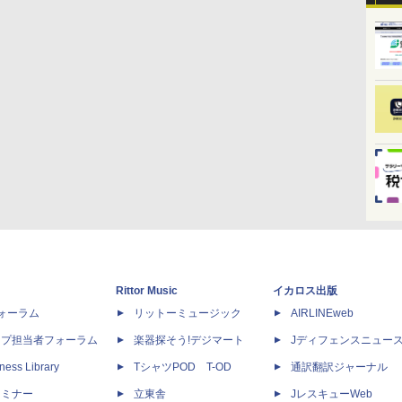
Rittor Music
イカロス出版
dフォーラム
リットーミュージック
AIRLINEweb
ップ担当者フォーラム
楽器探そう!デジマート
Jディフェンスニュー
ness Library
TシャツPOD T-OD
通訳翻訳ジャーナル
セミナー
立東舎
JレスキューWeb