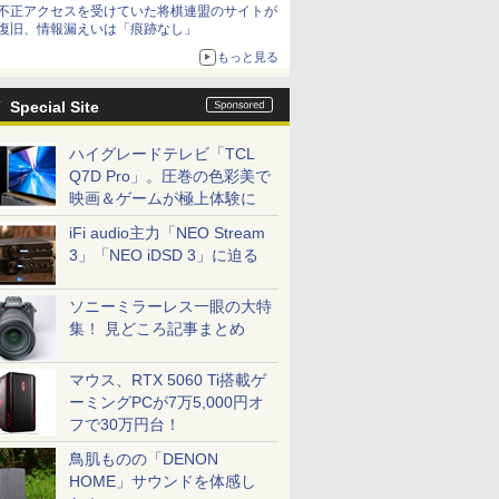
不正アクセスを受けていた将棋連盟のサイトが
復旧、情報漏えいは「痕跡なし」
もっと見る
Special Site
ハイグレードテレビ「TCL
Q7D Pro」。圧巻の色彩美で
映画＆ゲームが極上体験に
iFi audio主力「NEO Stream
3」「NEO iDSD 3」に迫る
ソニーミラーレス一眼の大特
集！ 見どころ記事まとめ
マウス、RTX 5060 Ti搭載ゲ
ーミングPCが7万5,000円オ
フで30万円台！
鳥肌ものの「DENON
HOME」サウンドを体感し