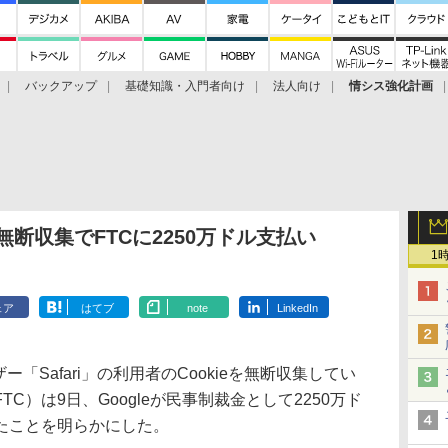
バックアップ
基礎知識・入門者向け
法人向け
情シス強化計画
履歴無断収集でFTCに2250万ドル支払い
1
ェア
はてブ
note
LinkedIn
ザー「Safari」の利用者のCookieを無断収集してい
C）は9日、Googleが民事制裁金として2250万ド
たことを明らかにした。