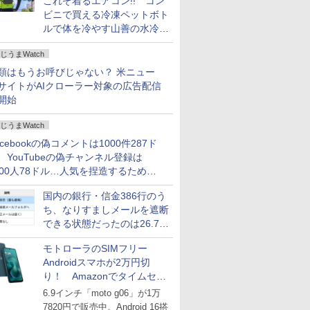
これぞ着るエアコン!! コン
ビニで買える冷凍ペットボト
ルで体を冷やす山善の水冷ベ
ストがロードバイクにちょう
じうまWatch
どいい【ぼっち・ざ・ろー
ど！その14】
類はもうお呼びじゃない？ 米ニュー
サイトがAIクローラー対象の広告配信
開始
じうまWatch
acebookの偽コメントは1000件287ド
、YouTubeの偽チャンネル登録は
000人78ドル…人気を捏造するための
格リストが公開中
国内の銀行・信金386行のう
ち、なりすましメールを遮断
できる状態だったのは26.7％
にとどまる～GMOブランド
モトローラのSIMフリー
セキュリティ調査
Androidスマホが2万円切
り！ Amazonでタイムセー
ル
6.9インチ「moto g06」が1万
7820円で販売中。Android 16搭