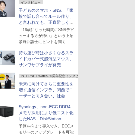
インタビュー
子どものスマホ・SNS、「家
族で話し合ってルール作り」
と言われても、正直難しくな
いですか？
「16歳になった瞬間にSNSデビ
ューする方が怖い」という上沼
紫野弁護士にヒントを聞く
持ち運び時は小さくなるスラ
イドカバー式超薄型マウス、
サンワサプライが発売
INTERNET Watch 30周年記念インタビュー
未来に向けてさらに重要性を
増す通信インフラ、関西でユ
ーザーと向き合い、社会
の“あたらしい”を起動し続け
Synology、non-ECC DDR4
る～オプテージ
メモリ採用により低コスト化
したNAS「DiskStation
neo+」シリーズ
予算を抑えて導入でき、ECCメ
モリへのアップグレードも可能