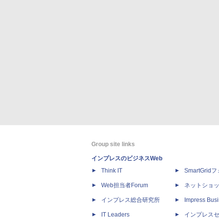
Group site links
インプレスのビジネスWeb
Think IT
SmartGri
Web担当者Forum
ネットショ
インプレス総合研究所
Impress Busi
IT Leaders
インプレス