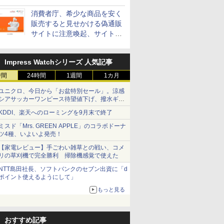
消費者庁、希少な商品を安く
販売すると見せかける偽通販
サイトに注意喚起、サイト名
とドメイン名を公表
Impress Watchシリーズ 人気記事
時間
24時間
1週間
1カ月
ユニクロ、今日から「お盆特別セール」。涼感
シアサッカーワンピース待望値下げ、撥水ギア
ショーツは1990円に
KDDI、楽天へのローミングを9月末で終了
ミスド「Mrs. GREEN APPLE」のコラボドーナ
ツ4種、いよいよ発売！
【家電レビュー】手ごわい雑草との戦い、コメ
リの草刈機で完全勝利 掃除機感覚で使えた
NTT島田社長、ソフトバンクのセブン出資に「d
ポイント使えるようにして」
もっと見る
おすすめ記事