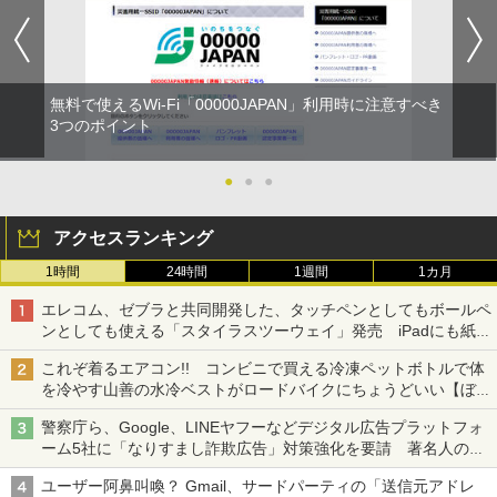
無料で使えるWi-Fi「00000JAPAN」利用時に注意すべき
3つのポイント
●
●
●
アクセスランキング
1時間
24時間
1週間
1カ月
エレコム、ゼブラと共同開発した、タッチペンとしてもボールペ
ンとしても使える「スタイラスツーウェイ」発売 iPadにも紙に
も、持ち替えずに書き込める
これぞ着るエアコン!! コンビニで買える冷凍ペットボトルで体
を冷やす山善の水冷ベストがロードバイクにちょうどいい【ぼっ
ち・ざ・ろーど！その14】【空いた時間でなにしてる？】
警察庁ら、Google、LINEヤフーなどデジタル広告プラットフォ
ーム5社に「なりすまし詐欺広告」対策強化を要請 著名人の写
真や映像を使った投資詐欺などへの対策として
ユーザー阿鼻叫喚？ Gmail、サードパーティの「送信元アドレ