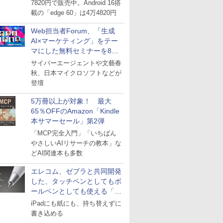
7820円で販売中。Android 16搭
載の「edge 60」は4万4820円
Web担当者Forum、「生成
AI×マーケティング」をテー
マにした無料セミナーを8月
27日にオンライン開催
サイバーエージェントや文藝春
秋、日本マイクロソフトなどが
登壇
5万冊以上が対象！ 最大
65％OFFのAmazon「Kindle
本サマーセール」第2弾
「MCP完全入門」「いちばん
やさしいAIリサーチの教本」な
どAI関連本も多数
エレコム、ゼブラと共同開発
した、タッチペンとしてもボ
ールペンとしても使える「ス
タイラスツーウェイ」発売
iPadにも紙にも、持ち替えずに
書き込める