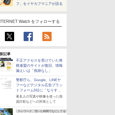
フ」をイヤカフマニアが語る
NTERNET Watch をフォローする
新記事
不正アクセスを受けていた将
棋連盟のサイトが復旧、情報
漏えいは「痕跡なし」
警察庁ら、Google、LINEヤ
フーなどデジタル広告プラッ
トフォーム5社に「なりすま
し詐欺広告」対策強化を要請
著名人の写真や映像を使った投
資詐欺などへの対策として
テレワーク、空いた時間でなにしてる？