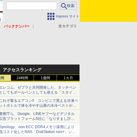
Impress サイト
全カテゴリ
バックナンバー
アクセスランキング
時間
24時間
1週間
1カ月
エレコム、ゼブラと共同開発した、タッチペン
としてもボールペンとしても使える「スタイラ
スツーウェイ」発売 iPadにも紙にも、持ち替
これぞ着るエアコン!! コンビニで買える冷凍ペ
えずに書き込める
ットボトルで体を冷やす山善の水冷ベストがロ
ードバイクにちょうどいい【ぼっち・ざ・ろー
警察庁ら、Google、LINEヤフーなどデジタル
ど！その14】【空いた時間でなにしてる？】
広告プラットフォーム5社に「なりすまし詐欺
広告」対策強化を要請 著名人の写真や映像を
Synology、non-ECC DDR4メモリ採用により
使った投資詐欺などへの対策として
低コスト化したNAS「DiskStation neo+」シリ
ーズ 予算を抑えて導入でき、ECCメモリへの