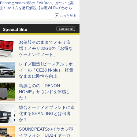
iPhoneとAndroid間の「AirDrop」がついに実
アップグレードも可能
現！ やり方を徹底解説【自宅Wi-Fiの“わからな
い”をスッキリ！】
もっと見る
Special Site
お値段そのままでメモリ倍
増！メモリ32GBの「お得な
ゲーミングノート」
レイズ鍛造1ピースアルミホ
イール「CE28 N-plus」軽量
なままに剛性を向上
鳥肌ものの「DENON
HOME」サウンドを体感し
た！
総合オーディオブランドに進
化するSHANLINGとは何者
か？
SOUNDPEATSのイヤカフ型
イヤフォン「UU2イヤーカ