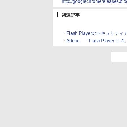
http://googlechromereleases.blo
関連記事
・
Flash Playerのセキュリテ
・
Adobe、「Flash Player 1