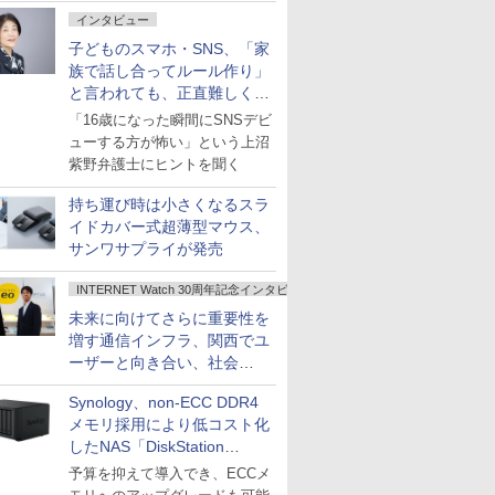
インタビュー
子どものスマホ・SNS、「家
族で話し合ってルール作り」
と言われても、正直難しくな
いですか？
「16歳になった瞬間にSNSデビ
ューする方が怖い」という上沼
紫野弁護士にヒントを聞く
持ち運び時は小さくなるスラ
イドカバー式超薄型マウス、
サンワサプライが発売
INTERNET Watch 30周年記念インタビュー
未来に向けてさらに重要性を
増す通信インフラ、関西でユ
ーザーと向き合い、社会
の“あたらしい”を起動し続け
Synology、non-ECC DDR4
る～オプテージ
メモリ採用により低コスト化
したNAS「DiskStation
neo+」シリーズ
予算を抑えて導入でき、ECCメ