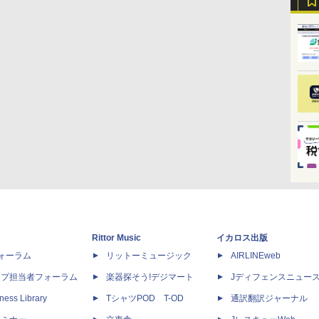
Rittor Music
イカロス出版
dフォーラム
リットーミュージック
AIRLINEweb
ップ担当者フォーラム
楽器探そう!デジマート
Jディフェンスニュー
ness Library
TシャツPOD T-OD
通訳翻訳ジャーナル