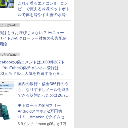
これぞ着るエアコン!! コン
ビニで買える冷凍ペットボト
ルで体を冷やす山善の水冷ベ
ストがロードバイクにちょう
じうまWatch
どいい【ぼっち・ざ・ろー
ど！その14】
類はもうお呼びじゃない？ 米ニュー
サイトがAIクローラー対象の広告配信
開始
じうまWatch
acebookの偽コメントは1000件287ド
、YouTubeの偽チャンネル登録は
000人78ドル…人気を捏造するための
格リストが公開中
国内の銀行・信金386行のう
ち、なりすましメールを遮断
できる状態だったのは26.7％
にとどまる～GMOブランド
モトローラのSIMフリー
セキュリティ調査
Androidスマホが2万円切
り！ Amazonでタイムセー
ル
6.9インチ「moto g06」が1万