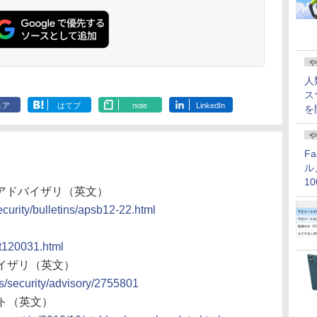
や
人
ス
ェア
はてブ
note
LinkedIn
を
や
F
ル
1
ティアドバイザリ（英文）
価
curity/bulletins/apsb12-22.html
at120031.html
バイザリ（英文）
us/security/advisory/2755801
ート（英文）