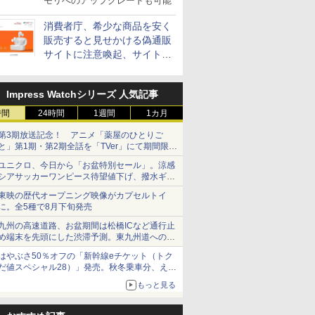
モリへのアップグレードも可能
消費者庁、希少な商品を安く
販売すると見せかける偽通販
サイトに注意喚起、サイト名
とドメイン名を公表
Impress Watchシリーズ 人気記事
時間
24時間
1週間
1カ月
第3期放送記念！ アニメ「薬屋のひとりご
と」第1期・第2期全話を「TVer」にて期間限定
で順次無料配信開始
ユニクロ、今日から「お盆特別セール」。涼感
シアサッカーワンピース待望値下げ、撥水ギア
ショーツは1990円に
東映の歴代オープニング映像がカプセルトイ
に。全5種で8月下旬発売
九州の高速道路、お盆期間は松橋ICなど通行止
め端末を先頭にした渋滞予測。東九州道への迂
回は料金調整を実施
はやぶさ50％オフの「新幹線eチケット（トク
だ値スペシャル28）」発売。秋冬乗車分、えき
ねっと限定
もっと見る