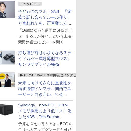
インタビュー
子どものスマホ・SNS、「家
族で話し合ってルール作り」
と言われても、正直難しくな
いですか？
「16歳になった瞬間にSNSデビ
ューする方が怖い」という上沼
紫野弁護士にヒントを聞く
持ち運び時は小さくなるスラ
イドカバー式超薄型マウス、
サンワサプライが発売
INTERNET Watch 30周年記念インタビュー
未来に向けてさらに重要性を
増す通信インフラ、関西でユ
ーザーと向き合い、社会
の“あたらしい”を起動し続け
Synology、non-ECC DDR4
る～オプテージ
メモリ採用により低コスト化
したNAS「DiskStation
neo+」シリーズ
予算を抑えて導入でき、ECCメ
モリへのアップグレードも可能