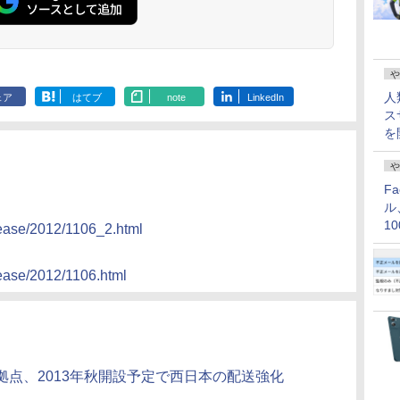
や
人
ェア
はてブ
note
LinkedIn
ス
を
や
F
ル
1
elease/2012/1106_2.html
価
lease/2012/1106.html
点、2013年秋開設予定で西日本の配送強化