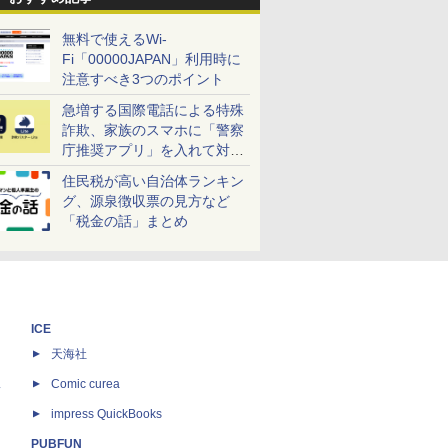
無料で使えるWi-
Fi「00000JAPAN」利用時に
注意すべき3つのポイント
急増する国際電話による特殊
詐欺、家族のスマホに「警察
庁推奨アプリ」を入れて対策
しよう！
住民税が高い自治体ランキン
グ、源泉徴収票の見方など
「税金の話」まとめ
ICE
天海社
ス
Comic curea
impress QuickBooks
PUBFUN