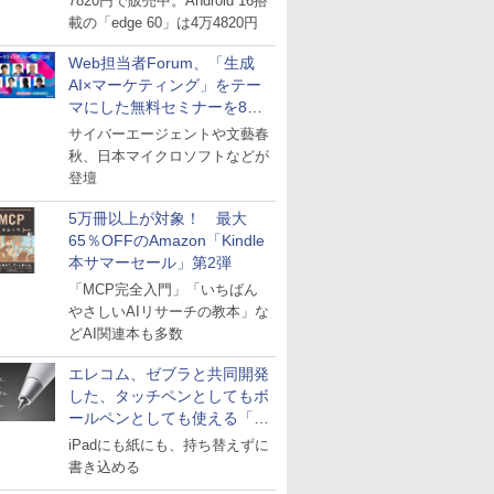
7820円で販売中。Android 16搭
載の「edge 60」は4万4820円
Web担当者Forum、「生成
AI×マーケティング」をテー
マにした無料セミナーを8月
27日にオンライン開催
サイバーエージェントや文藝春
秋、日本マイクロソフトなどが
登壇
5万冊以上が対象！ 最大
65％OFFのAmazon「Kindle
本サマーセール」第2弾
「MCP完全入門」「いちばん
やさしいAIリサーチの教本」な
どAI関連本も多数
エレコム、ゼブラと共同開発
した、タッチペンとしてもボ
ールペンとしても使える「ス
タイラスツーウェイ」発売
iPadにも紙にも、持ち替えずに
書き込める