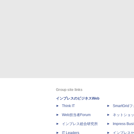
Group site links
インプレスのビジネスWeb
Think IT
SmartGri
Web担当者Forum
ネットショ
インプレス総合研究所
Impress Busi
IT Leaders
インプレス