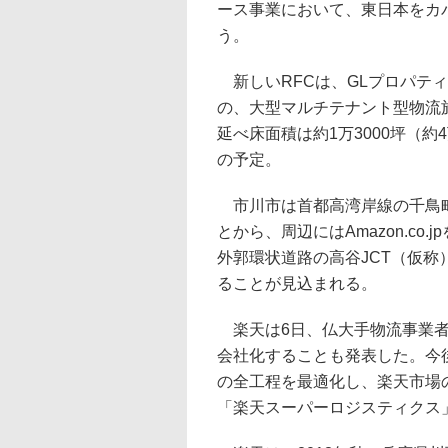
ース事業において、東日本をカ
う。
新しいRFCは、GLプロパテ
の、大型マルチテナント型物流
延べ床面積は約1万3000坪（約4万
の予定。
市川市は首都高湾岸線の千鳥町
とから、周辺にはAmazon.co
外郭環状道路の高谷JCT（仮
ることが見込まれる。
楽天は6日、仏大手物流事業者のAlp
会社化することも発表した。今後
の全工程を最適化し、楽天市場
「楽天スーパーロジスティクス