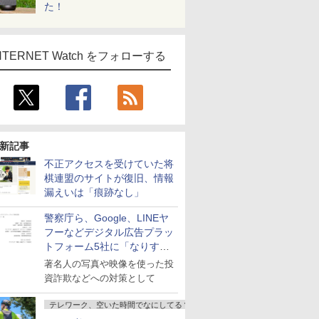
た！
NTERNET Watch をフォローする
新記事
不正アクセスを受けていた将
棋連盟のサイトが復旧、情報
漏えいは「痕跡なし」
警察庁ら、Google、LINEヤ
フーなどデジタル広告プラッ
トフォーム5社に「なりすま
し詐欺広告」対策強化を要請
著名人の写真や映像を使った投
資詐欺などへの対策として
テレワーク、空いた時間でなにしてる？