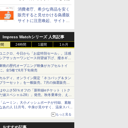
消費者庁、希少な商品を安く
販売すると見せかける偽通販
サイトに注意喚起、サイト名
とドメイン名を公表
Impress Watchシリーズ 人気記事
時間
24時間
1週間
1カ月
ユニクロ、今日から「お盆特別セール」。涼感
シアサッカーワンピース待望値下げ、撥水ギア
ショーツは1990円に
東映の歴代オープニング映像がカプセルトイ
に。全5種で8月下旬発売
カルディ、オンライン限定「ネコバッグ＆タン
ブラーセット」を一般販売。7月の抽選販売の
当選無効分
はやぶさ50％オフの「新幹線eチケット（トク
だ値スペシャル28）」発売。秋冬乗車分、えき
ねっと限定
「ムーミン」大小メッシュポーチが付録、素敵
なあの人 11月号。中身が見やすく、温泉スパに
も使える
もっと見る
おすすめ記事