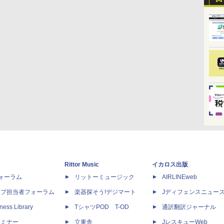
Rittor Music
イカロス出版
dフォーラム
リットーミュージック
AIRLINEweb
ップ担当者フォーラム
楽器探そう!デジマート
Jディフェンスニュー
ness Library
TシャツPOD T-OD
通訳翻訳ジャーナル
セミナー
立東舎
JレスキューWeb