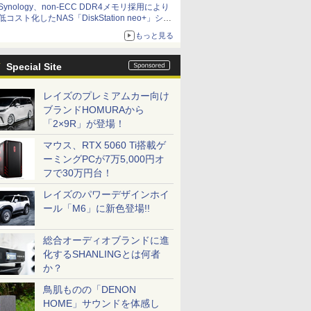
Synology、non-ECC DDR4メモリ採用により
低コスト化したNAS「DiskStation neo+」シリ
ーズ 予算を抑えて導入でき、ECCメモリへの
もっと見る
アップグレードも可能
Special Site
レイズのプレミアムカー向け
ブランドHOMURAから
「2×9R」が登場！
マウス、RTX 5060 Ti搭載ゲ
ーミングPCが7万5,000円オ
フで30万円台！
レイズのパワーデザインホイ
ール「M6」に新色登場!!
総合オーディオブランドに進
化するSHANLINGとは何者
か？
鳥肌ものの「DENON
HOME」サウンドを体感し