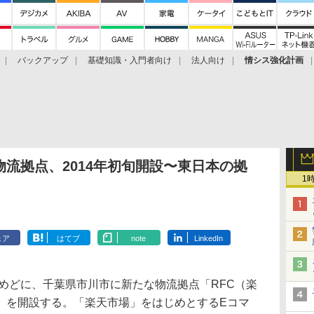
バックアップ
基礎知識・入門者向け
法人向け
情シス強化計画
流拠点、2014年初旬開設〜東日本の拠
1
ェア
はてブ
note
LinkedIn
めどに、千葉県市川市に新たな物流拠点「RFC（楽
」を開設する。「楽天市場」をはじめとするEコマ