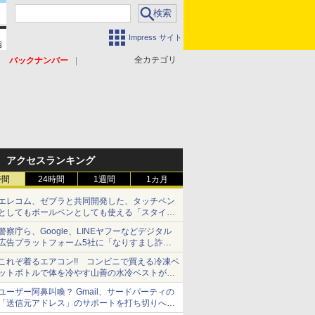
Impress サイト
全カテゴリ
バックナンバー
アクセスランキング
時間
24時間
1週間
1カ月
エレコム、ゼブラと共同開発した、タッチペン
としてもボールペンとしても使える「スタイラ
スツーウェイ」発売 iPadにも紙にも、持ち替
警察庁ら、Google、LINEヤフーなどデジタル
えずに書き込める
広告プラットフォーム5社に「なりすまし詐欺
広告」対策強化を要請 著名人の写真や映像を
これぞ着るエアコン!! コンビニで買える冷凍ペ
使った投資詐欺などへの対策として
ットボトルで体を冷やす山善の水冷ベストがロ
ードバイクにちょうどいい【ぼっち・ざ・ろー
ユーザー阿鼻叫喚？ Gmail、サードパーティの
ど！その14】【空いた時間でなにしてる？】
「送信元アドレス」のサポートを打ち切りへ
【やじうまWatch】