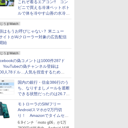
これぞ着るエアコン!! コン
ビニで買える冷凍ペットボト
ルで体を冷やす山善の水冷ベ
ストがロードバイクにちょう
じうまWatch
どいい【ぼっち・ざ・ろー
ど！その14】
類はもうお呼びじゃない？ 米ニュー
サイトがAIクローラー対象の広告配信
開始
じうまWatch
acebookの偽コメントは1000件287ド
、YouTubeの偽チャンネル登録は
000人78ドル…人気を捏造するための
格リストが公開中
国内の銀行・信金386行のう
ち、なりすましメールを遮断
できる状態だったのは26.7％
にとどまる～GMOブランド
モトローラのSIMフリー
セキュリティ調査
Androidスマホが2万円切
り！ Amazonでタイムセー
ル
6.9インチ「moto g06」が1万