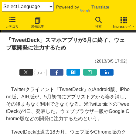
Powered by
Translate
ニュース
カテゴリ
過去記事
検索
Impressサイト
「TweetDeck」スマホアプリが5月に終了、ウェ
ブ版開発に注力するため
（2013/3/5 17:02）
リスト
Twitterクライアント「TweetDeck」のAndroid版、iPho
ne版、AIR版が、5月初旬にアプリストアから姿を消し、
その後まもなく利用できなくなる。米Twitter傘下のTwee
tDeckが4日、発表した。ウェブブラウザー版やGoogle C
hrome版などの開発に注力するためという。
TweetDeckは過去18カ月、ウェブ版やChrome版のク