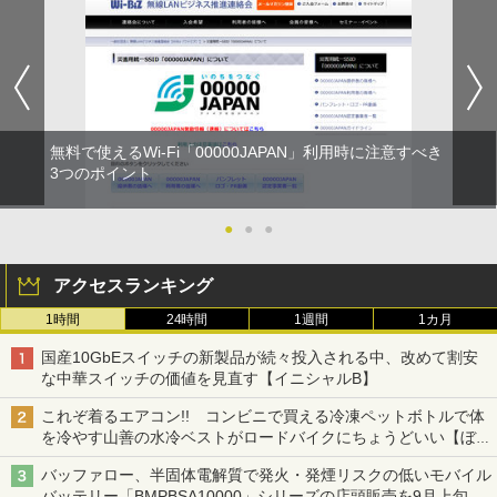
無料で使えるWi-Fi「00000JAPAN」利用時に注意すべき
3つのポイント
●
●
●
アクセスランキング
1時間
24時間
1週間
1カ月
国産10GbEスイッチの新製品が続々投入される中、改めて割安
な中華スイッチの価値を見直す【イニシャルB】
これぞ着るエアコン!! コンビニで買える冷凍ペットボトルで体
を冷やす山善の水冷ベストがロードバイクにちょうどいい【ぼっ
ち・ざ・ろーど！その14】【空いた時間でなにしてる？】
バッファロー、半固体電解質で発火・発煙リスクの低いモバイル
バッテリー「BMPBSA10000」シリーズの店頭販売を9月上旬に