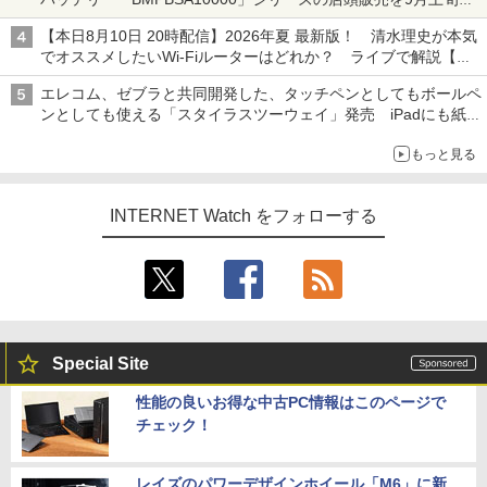
開始
【本日8月10日 20時配信】2026年夏 最新版！ 清水理史が本気
でオススメしたいWi-Fiルーターはどれか？ ライブで解説【清
水理史の「イニシャルB」チャンネル】
エレコム、ゼブラと共同開発した、タッチペンとしてもボールペ
ンとしても使える「スタイラスツーウェイ」発売 iPadにも紙に
も、持ち替えずに書き込める
もっと見る
INTERNET Watch をフォローする
Special Site
性能の良いお得な中古PC情報はこのページで
チェック！
レイズのパワーデザインホイール「M6」に新