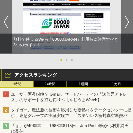
無料で使えるWi-Fi「00000JAPAN」利用時に注意すべき
3つのポイント
●
●
●
アクセスランキング
1時間
24時間
1週間
1カ月
ユーザー阿鼻叫喚？ Gmail、サードパーティの「送信元アドレ
ス」のサポートを打ち切りへ【やじうまWatch】
タイガー、魔法瓶の技術を応用した断熱材をデータセンターに提
供、東急グループの実証実験で 「ステンレス密封真空断熱パネ
ル TIVIP」
「.jp」が40周年――1986年8月5日、Jon Postel氏から村井純氏
に委任